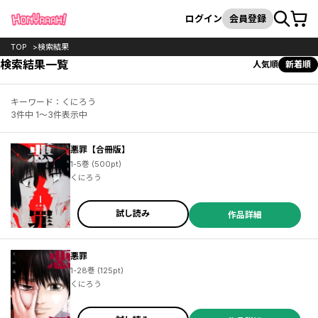
カート
検索
ログイン
会員登録
TOP
検索結果
検索結果一覧
人気順
新着順
キーワード：くにろう
3件中 1～3件表示中
悪罪【合冊版】
1-5巻 (500pt)
くにろう
試し読み
作品詳細
悪罪
1-28巻 (125pt)
くにろう