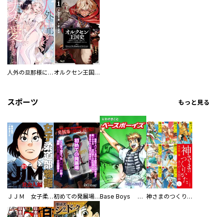
人外の旦那様に娶られ毎晩ナカまで愛される…。アンソロジー
オルクセン王国史
スポーツ
もっと見る
ＪＪＭ 女子柔道部物語 社会人編
初めての発展場 【白抜き修正版】
Base Boys 新装版
神さまのつくりかた。スーパー大合本