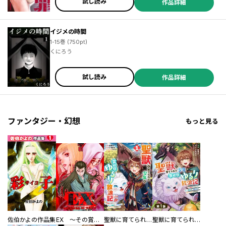
試し読み
作品詳細
イジメの時間
1-15巻 (750pt)
くにろう
試し読み
作品詳細
ファンタジー・幻想
もっと見る
佐伯かよの作品集
EX ～その賞金稼ぎは、世界の出口を探す～【単行本版】
聖獣に育てられた少年の異世界ゆるり放浪記～神様からもらったチート魔法で、仲間たちとスローライフを満喫中～
聖獣に育てられた少年の異世界ゆるり放浪記～神様からもらったチート魔法で、仲間たちとスローライフを満喫中～【分冊版】