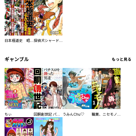
日本極道史 昭和編 スーパー大合本
探偵犬シャードック（新装版）
ギャンブル
もっと見る
ちぃ
回胴創世記 パチスロを創った男達
うみんChu♡
職業、ニセモノ～あなたに偽は見抜けない【電子単行本版】