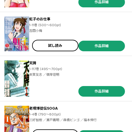
作品詳細
虹子のお仕事
1-11巻 (500～600pt)
吉田小梅
試し読み
作品詳細
天牌
1-117巻 (495～700pt)
来賀友志 ／嶺岸信明
作品詳細
老境博徒伝SOGA
1-4巻 (790～800pt)
三好智樹 ／瀬戸義明 ／森橋ビンゴ ／福本伸行