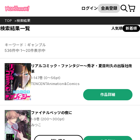
カート
検索
ログイン
会員登録
TOP
検索結果
検索結果一覧
人気順
新着順
キーワード：ギャンブル
536件中 1～20件表示中
リアルコミック・ファンタジー～秀才・夏目利久の出版社改
革
1-147巻 (0～56pt)
TENCENTAnimation&Comics
作品詳細
ファイナルベッツの夜に
1-9巻 (200～300pt)
みつこ