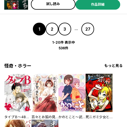
試し読み
作品詳細
1
2
3
27
...
1-20件 表示中
536件
怪奇・ホラー
もっと見る
タイプＢ～48時間後、致死率100％～【単話】
百々とお狐の見習い巫女生活【単行本版】
かのとこと～武蔵花町怪話譚～ 【連載版】
死ニガミ少女とスマホ神