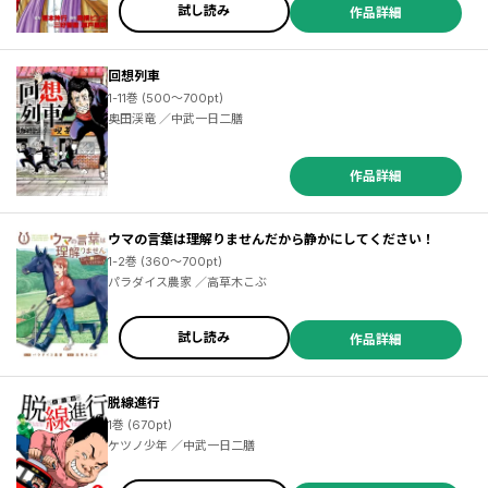
試し読み
作品詳細
回想列車
1-11巻 (500～700pt)
奥田渓竜 ／中武一日二膳
作品詳細
ウマの言葉は理解りませんだから静かにしてください！
1-2巻 (360～700pt)
パラダイス農家 ／高草木こぶ
試し読み
作品詳細
脱線進行
1巻 (670pt)
ケツノ少年 ／中武一日二膳