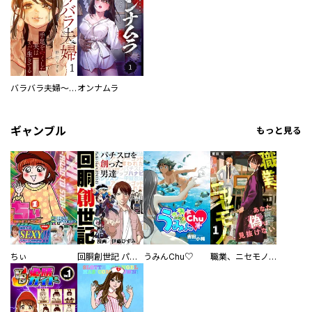
バラバラ夫婦～手足をなくした夫はまだ生きてる
オンナムラ
ギャンブル
もっと見る
ちぃ
回胴創世記 パチスロを創った男達
うみんChu♡
職業、ニセモノ～あなたに偽は見抜けない【電子単行本版】