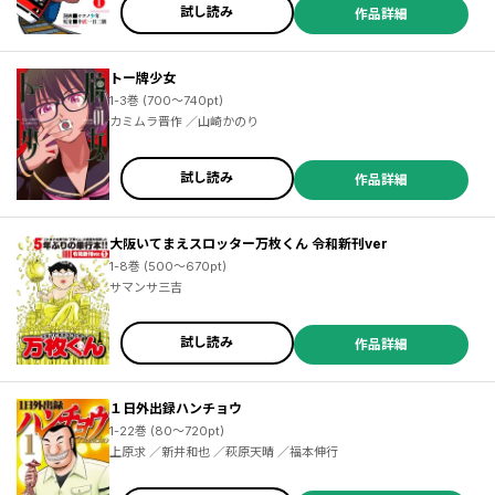
試し読み
作品詳細
トー牌少女
1-3巻 (700～740pt)
カミムラ晋作 ／山崎かのり
試し読み
作品詳細
大阪いてまえスロッター万枚くん 令和新刊ver
1-8巻 (500～670pt)
サマンサ三吉
試し読み
作品詳細
１日外出録ハンチョウ
1-22巻 (80～720pt)
上原求 ／新井和也 ／萩原天晴 ／福本伸行