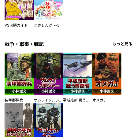
VS必勝ガイド
まさしんげ～る
戦争・軍事・戦記
もっと見る
装甲擲弾兵
サムライソルジャー SAMURAI SOLDIER
平成維新 戦う自衛隊
オメガJ