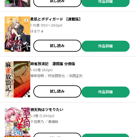
試し読み
作品詳細
柔肌とボディガード 【連載版】
1-15巻 (150～250pt)
はるウォ
試し読み
作品詳細
麻雀放浪記 激闘篇 分冊版
1-50巻 (60pt)
嶺岸信明 ／阿佐田哲也 ／浜田正則
試し読み
作品詳細
鴉天狗はツモりたい
1-3巻 (1,300pt)
千羽黒乃 ／瀬畑純