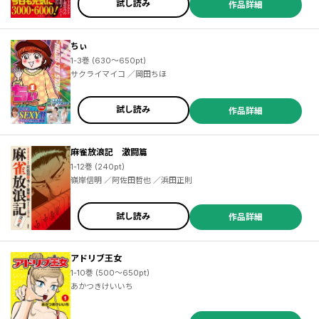
試し読み
作品詳細
ちぃ
1-3巻 (630～650pt)
サクライマイコ ／岡田ちほ
試し読み
作品詳細
麻雀放浪記 激闘篇
1-12巻 (240pt)
嶺岸信明 ／阿佐田哲也 ／浜田正則
試し読み
作品詳細
アドリブ王女
1-10巻 (500～650pt)
あかつきけいいち