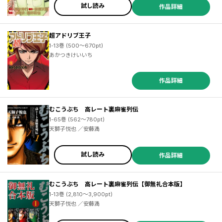
試し読み
作品詳細
超アドリブ王子
1-13巻 (500～670pt)
あかつきけいいち
作品詳細
むこうぶち 高レート裏麻雀列伝
1-65巻 (562～780pt)
天獅子悦也 ／安藤満
試し読み
作品詳細
むこうぶち 高レート裏麻雀列伝【御無礼合本版】
1-13巻 (2,810～3,900pt)
天獅子悦也 ／安藤満