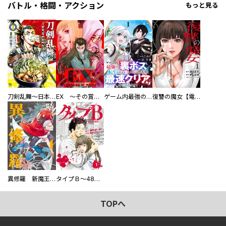
バトル・格闘・アクション
もっと見る
刀剣乱舞～日本号つれづれ酒～
EX ～その賞金稼ぎは、世界の出口を探す～【単行本版】
ゲーム内最強の『裏ボス』に転生したので、主人公の代わりに最速クリアを目指します！【電子単行本版】
復讐の魔女【電子単行本版】
異修羅 新魔王戦争
タイプＢ～48時間後、致死率100％～【単話】
TOPへ