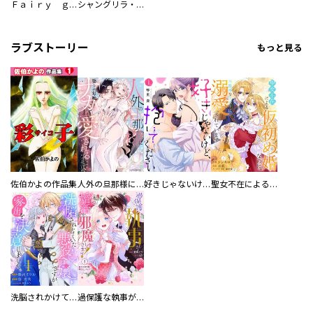
Ｆａｉｒｙ ｇｏｎｅ フェアリー ゴーン
シャングリラ・フロンティア（１）エキスパンションパス ～クソゲーハンター、神ゲーに挑まんとす～
ラブストーリー
もっと見る
佐伯かよの作品集
人外の旦那様に娶られ毎晩ナカまで愛される…。アンソロジー
好きじゃないけど、抱いてください【電子単行本版／特典おまけ付き】
聖女不在による仮初め婚なのに、不器用な王太子に溺愛されています【電子単行本版／特典おまけ付き】
洗脳されかけていた悪役令嬢ですが家出を決意しました。【電子単行本版／特典おまけ付き】
過保護な執事が私の婚活を邪魔してきます！ 分冊版