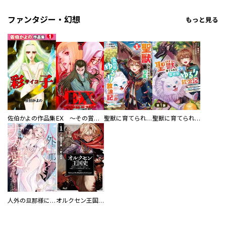
ファンタジー・幻想
もっと見る
佐伯かよの作品集
EX ～その賞金稼ぎは、世界の出口を探す～【単行本版】
聖獣に育てられた少年の異世界ゆるり放浪記～神様からもらったチート魔法で、仲間たちとスローライフを満喫中～
聖獣に育てられた少年の異世界ゆるり放浪記～神様からもらったチート魔法で、仲間たちとスローライフを満喫中～【分冊版】
人外の旦那様に娶られ毎晩ナカまで愛される…。アンソロジー
オルクセン王国史