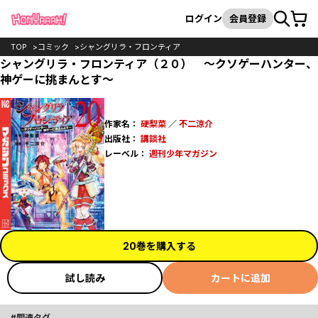
カート
検索
ログイン
会員登録
TOP
コミック
シャングリラ・フロンティア
シャングリラ・フロンティア（２０） ～クソゲーハンター、
神ゲーに挑まんとす～
作家名：
硬梨菜
／
不二涼介
出版社：
講談社
レーベル：
週刊少年マガジン
20巻を購入する
試し読み
カートに追加
関連タグ