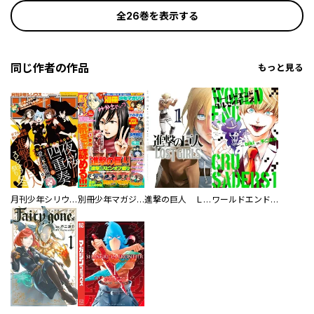
全26巻を表示する
同じ作者の作品
もっと見る
月刊少年シリウス
別冊少年マガジン
進撃の巨人 ＬＯＳＴ ＧＩＲＬＳ
ワールドエンドクルセイダーズ