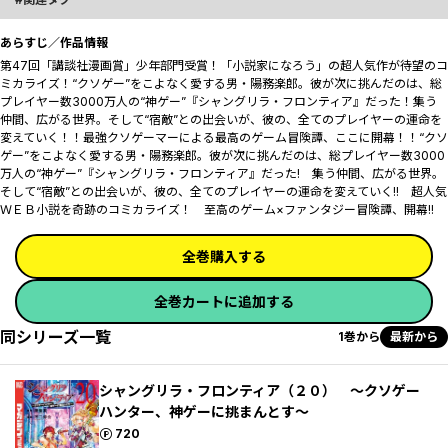
あらすじ／作品情報
第47回「講談社漫画賞」少年部門受賞！「小説家になろう」の超人気作が待望のコ
ミカライズ！“クソゲー”をこよなく愛する男・陽務楽郎。彼が次に挑んだのは、総
プレイヤー数3000万人の“神ゲー”『シャングリラ・フロンティア』だった！集う
仲間、広がる世界。そして“宿敵”との出会いが、彼の、全てのプレイヤーの運命を
変えていく！！最強クソゲーマーによる最高のゲーム冒険譚、ここに開幕！！“クソ
ゲー”をこよなく愛する男・陽務楽郎。彼が次に挑んだのは、総プレイヤー数3000
万人の“神ゲー”『シャングリラ・フロンティア』だった! 集う仲間、広がる世界。
そして“宿敵”との出会いが、彼の、全てのプレイヤーの運命を変えていく!! 超人気
ＷＥＢ小説を奇跡のコミカライズ！ 至高のゲーム×ファンタジー冒険譚、開幕!!
全巻購入する
全巻カートに追加する
同シリーズ一覧
1巻から
最新から
シャングリラ・フロンティア（２０） ～クソゲー
ハンター、神ゲーに挑まんとす～
ポイント
720