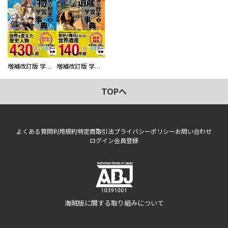
増補改訂版 学研まんが NEW世界の歴史 別巻 人物学習事典
増補改訂版 学研まんが NEW世界の歴史 別巻 世界遺産学習事典
TOPへ
よくある質問
利用規約
特定商取引法
プライバシーポリシー
お問い合わせ
ログイン
会員登録
海賊版に関する取り組みについて