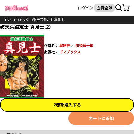
カート
検索
ログイン
会員登録
TOP
コミック
破天荒鑑定士 真見士
破天荒鑑定士 真見士(2)
作家名：
梶研吾
／
那須輝一郎
出版社：
ゴマブックス
2巻を購入する
カートに追加