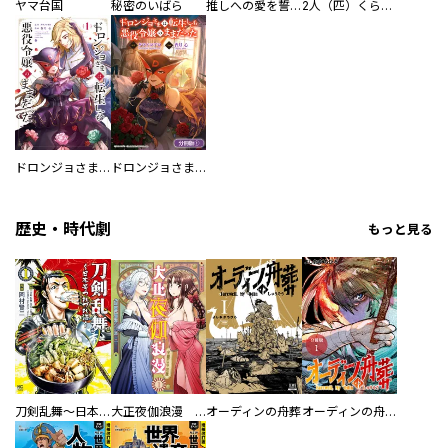
ヤマ台国
秘密のいばら
推しへの愛を誓いますか？～アラサー女子、推しは逃げぬが人生逃げる～
2人（匹）くらし。
ドロンジョさまは転生しても悪役令嬢のままだった
ドロンジョさまは転生しても悪役令嬢のままだった【分冊版】
歴史・時代劇
もっと見る
刀剣乱舞～日本号つれづれ酒～
大正夜伽浪漫 －金曜日の花嫁—
オーディンの舟葬
オーディンの舟葬 分冊版