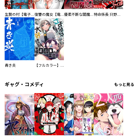
生贄の村【電子単行本版】
復讐の魔女【電子単行本版】
優柔不断な閻魔さま
特命係長 只野仁ファイナル 愛蔵版
青き炎
【フルカラー】さよなら、私の大好きな１０００人のキミ。
ギャグ・コメディ
もっと見る