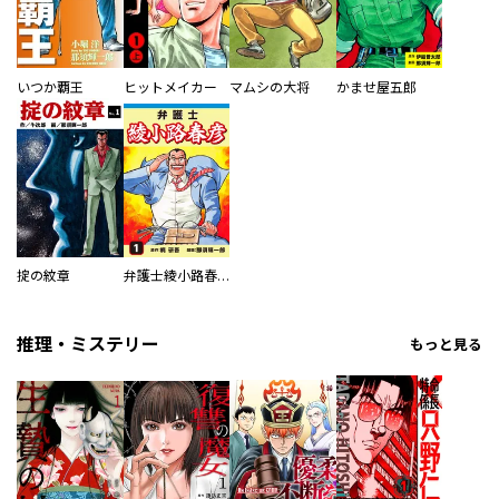
いつか覇王
ヒットメイカー
マムシの大将
かませ屋五郎
掟の紋章
弁護士綾小路春彦
推理・ミステリー
もっと見る