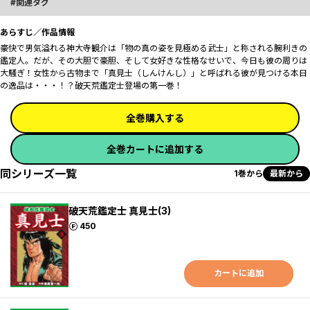
関連タグ
あらすじ／作品情報
豪快で男気溢れる神大寺観介は「物の真の姿を見極める武士」と称される腕利きの
鑑定人。だが、その大胆で豪胆、そして女好きな性格なせいで、今日も彼の周りは
大騒ぎ！女性から古物まで「真見士（しんけんし）」と呼ばれる彼が見つける本日
の逸品は・・・！？破天荒鑑定士登場の第一巻！
全巻購入する
全巻カートに追加する
同シリーズ一覧
1巻から
最新から
破天荒鑑定士 真見士(3)
ポイント
450
カートに追加