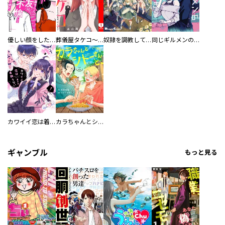
優しい顔をした親友は、夫と不倫して私の家に入り込んできた。
葬儀屋タケコ～あなたの最期、叶えます【電子単行本版】
奴隷を調教してハーレム作る
同じギルメンの声が好き
カワイイ恋は着飾らない
カラちゃんとシトーさんと、 【分冊版】
／なかはら・ももた ／佐藤いづみ ／日々の杏 ／五十嵐律人 ／束ユムコ ／ＩＳＡＫＡ ／雲田はるこ ／青化 ／羅川真里茂 ／井ノ上ふき ／柘植 文 ／ジュリアン ルルー ／やじま冬美 ／くずしろ ／夏目靫子 ／鯨井あめ ／あんじちこ ／ｔｅｎ ／月子 ／ヤマザキマリ ／雁須磨子 ／藤あさひ ／夜宵野十六 ／りにあ・かたや ／噛無仁 ／杜野亜希 ／織田涼 ／千秋絵衣子 ／満井春香 ／景山五月 ／藤代香澄 ／田茂たも太 ／栗原まもる ／清野静流 ／中村はな ／那波マオ ／星窪朱子 ／青木万里子 ／あなしん ／ｒｕｕ ／リカチ
ギャンブル
もっと見る