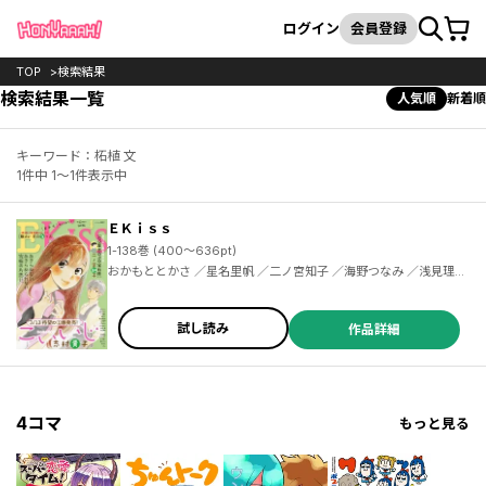
カート
検索
ログイン
会員登録
TOP
検索結果
検索結果一覧
人気順
新着順
キーワード：柘植 文
1件中 1～1件表示中
ＥＫｉｓｓ
1-138巻 (400～636pt)
おかもととかさ ／星名里帆 ／二ノ宮知子 ／海野つなみ ／浅見理都 ／はんざき朝未 ／柴なつみ ／天沢アキ ／有賀リエ ／小沢かな ／小川彌生 ／ナカガワパリ ／朱村咲 ／こやまゆかり ／伊藤理佐 ／アイビー茜 ／ふみさき ／柘植文 ／ともえ ／藤沢もやし ／トヨタトヨ ／ひうらさとる ／東村アキコ ／久世番子 ／川端志季 ／志村貴子 ／磯谷友紀 ／谷川史子 ／河内遙 ／谷口リヨ果 ／六多いくみ ／アイビー茜 ／嶽まいこ ／松田奈緒子 ／ＫＵＪＩＲＡ ／和田こま ／六つ花えいこ ／加瀬アオ ／井上霞 ／小藤まつ
試し読み
作品詳細
4コマ
もっと見る