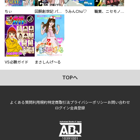
ちぃ
回胴創世記 パチスロを創った男達
うみんChu♡
職業、ニセモノ～あなたに偽は見抜けない【電子単行本版】
VS必勝ガイド
まさしんげ～る
TOPへ
よくある質問
利用規約
特定商取引法
プライバシーポリシー
お問い合わせ
ログイン
会員登録