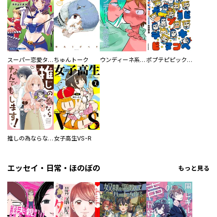
／ももち麗子 ／日向なつお ／みつこ ／もり可南子 ／河合みき ／ばったん ／吉川トリコ ／須野ゆき子 ／五鹿マルメ ／みちのくアタミ ／高瀬隼子 ／鈴木由美子 ／渡辺ペコ ／ＮＴＶ・Ｊ Ｓｔｏｒｍ ／ウラ ／吉川トリコ ／末次由紀 ／はるこ ／ナガノ ／一穂ミチ ／ｙｍｚ ／浜谷みお ／椎名茉莉花 ／ペップル ／佐野倫子 ／山本理沙 ／田中相 ／こだち ／空神セイ ／中野まや花 ／おかざき真里 ／柘植文 ／三月薫 ／藤沢もやし ／隈屑。 ／池井戸潤 ／六多いくみ ／鍬形ゆり ／小原愼司 ／上田倫子 ／ＴＯＮＯ
スーパー恋愛タイム！～現場でドＳな彼女は自宅でデレる～
ちゅんトーク
ウンディーネ系彼氏
ポプテピピック SEASON EIGHT
推しの為ならなんでもします！
女子高生VS-R
エッセイ・日常・ほのぼの
もっと見る