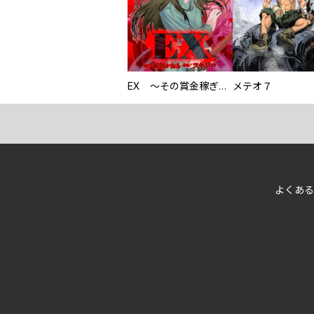
EX ～その賞金稼ぎは、世界の出口を探す～【単行本版】
メテオ７
よくある