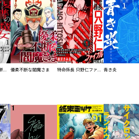
復讐の魔女【電子単行本版】
優柔不断な閻魔さま
特命係長 只野仁ファイナル 愛蔵版
青き炎