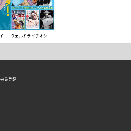
ツインスター・サイクロン・ランナウェイ
ヴェルドライチオシ聖典パック 『転スラ』ミニ画集付き シリウス人気作３選
会員登録