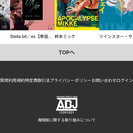
Stella bit／es【単話版】
終末ミッケ
TOPへ
質問
利用規約
特定商取引法
プライバシーポリシー
お問い合わせ
ログイン
海賊版に関する取り組みについて