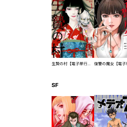
生贄の村【電子単行本版】
SF