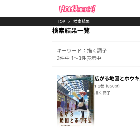
TOP
検索結果
検索結果一覧
キーワード：描く調子
3件中 1～3件表示中
広がる地図とホウキ
1-2巻 (850pt)
描く調子