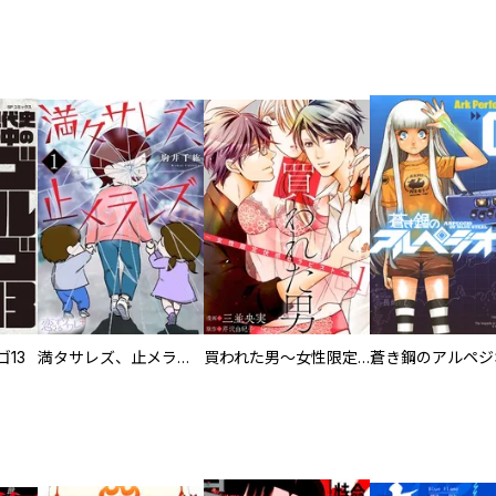
13
満タサレズ、止メラレズ
買われた男～女性限定快感セラピスト～【描き下ろしおまけ付き特装版】
蒼き鋼のアルペジ