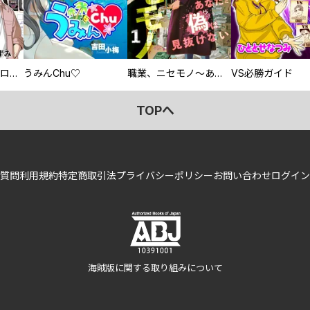
回胴創世記 パチスロを創った男達
うみんChu♡
職業、ニセモノ～あなたに偽は見抜けない【電子単行本版】
VS必勝ガイド
TOPへ
質問
利用規約
特定商取引法
プライバシーポリシー
お問い合わせ
ログイン
海賊版に関する取り組みについて