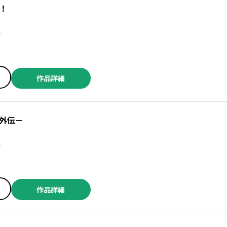
！
保
作品詳細
外伝－
保
／柳内大樹 ／中原開平 ／臓内ニガツ ／宙将 ／関口太郎 ／霜月かいり ／小幡文生 ／レノTS ／細川忠孝 ／小川勝己 ／葉野宗介 ／永田礼路 ／ふくしま正保 ／TETSUO ／加藤雄一 ／本田優貴 ／サブスカ ／坂木原レム ／若菜七弓 ／本宮泰風 ／山本隆一郎 ／高橋ツトム ／瞳ちご ／咲次朗 ／岡叶 ／梶川岳 ／カエデミノル ／羽鳥まりえ ／たーし・本宮泰風 ／小林拓己・渡邊ダイスケ ／樋野貴浩 ／インカ帝国 ／ヤングキングBULL編集部 ／落合裕介 ／正青コム ／百地元 ／芹澤直樹 ／竹添裕史 ／松森正 ／ひじかた憂峰
作品詳細