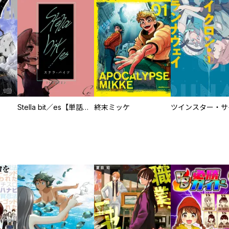
Stella bit／es【単話版】
終末ミッケ