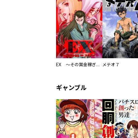
EX ～その賞金稼ぎは、世界の出口を探す～【単行本版】
メテオ７
ギャンブル