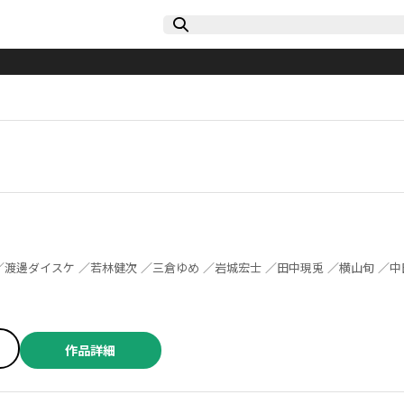
作品詳細
／松森正 ／ひじかた憂峰 ／中原開平 ／三倉ゆめ ／えれまどか ／ふくしま正保 ／田中現兎 ／若林健次 ／おぐりイコ ／横山旬 ／宙将 ／貘九三口造 ／衿沢 ／及川滲 ／佐藤啓 ／松森正 ／ひじかた憂峰 ／三輪まこと ／森山大輔 ／中山昌亮 ／永田諒 ／羽鳥まりえ ／ジャスミン・ギュ ／明石英之 ／高見奈緒 ／松森正 ／橋本一郎 ／和歩歩 ／松森正 ／ひじかた憂峰 ／岡部アズサ ／群青ピズ ／松田舞 ／コウノコウジ ／ANTENNA牛魚 ／臓内ニガツ ／成家慎一郎 ／akiyama ／染春 ／たーし