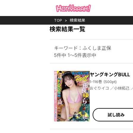
TOP
検索結果
検索結果一覧
キーワード：ふくしま正保
5件中 1～5件表示中
ヤングキングBULL
1-116巻 (500pt)
おぐりイコ ／小林拓己 ／渡邊ダイスケ ／若林健次 ／三倉ゆめ ／岩城宏士 ／田中現兎 ／横山旬 ／中田あも ／芹沢直樹 ／詩原ヒロ ／大山満千 ／伊藤静 ／熊田龍泉 ／大島永遠 ／ラズウェル細木 ／さいのすけ ／髙橋ツトム ／たーし ／塩崎雄二 ／永田晃一 ／小池田マヤ ／渡邊ダイスケ ／永田諒 ／中田あも ／霧巴ころは ／若菜 ／ジョージ秋山 ／楠本哲 ／レノＴＳ ／染春 ／柳内大樹 ／中原開平 ／臓内ニガツ ／宙将 ／関口太郎 ／霜月かいり ／小幡文生 ／レノＴＳ ／細川忠孝
試し読み