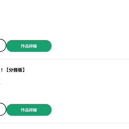
作品詳細
！【分冊版】
保
作品詳細
／佐藤啓 ／三輪まこと ／森山大輔 ／中山昌亮 ／ジャスミン・ギュ ／明石英之 ／高見奈緒 ／橋本一郎 ／和歩歩 ／岡部アズサ ／群青ピズ ／松田舞 ／コウノコウジ ／ANTENNA牛魚 ／成家慎一郎 ／akiyama ／宇治一仁 ／田川とまた ／細野不二彦 ／あみだむく ／小日向まるこ ／つむみ ／砂井田 ／澄谷ゼニコ ／北岡朋 ／甘詰留太 ／染野静也 ／おぐりイコ ／小林拓己 ／渡邊ダイスケ ／若林健次 ／三倉ゆめ ／岩城宏士 ／田中現兎 ／横山旬 ／中田あも ／芹沢直樹 ／詩原ヒロ ／大山満千 ／伊藤静 ／熊田龍泉