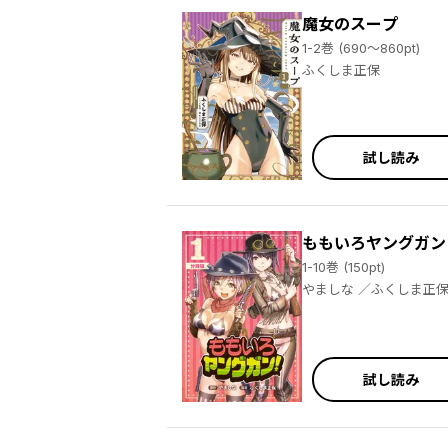
魔女のスープ
1-2巻 (690～860pt)
ふくしま正保
試し読み
ももいろヤングガン
1-10巻 (150pt)
やましな ／ふくしま正
試し読み