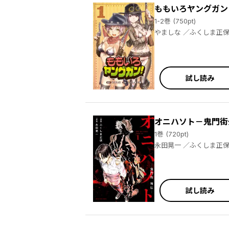
ももいろヤングガン
1-2巻 (750pt)
やましな ／ふくしま正
試し読み
オニハソト－鬼門街
1巻 (720pt)
永田晃一 ／ふくしま正
試し読み