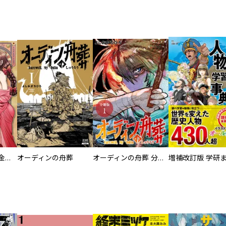
大正夜伽浪漫 －金曜日の花嫁—
オーディンの舟葬
オーディンの舟葬 分冊版