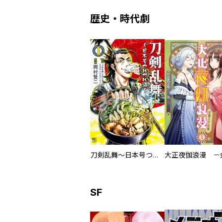
歴史・時代劇
刀剣乱舞～日本号つれづれ酒～
SF