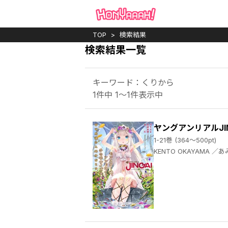
TOP
検索結果
検索結果一覧
キーワード：くりから
1件中 1～1件表示中
ヤングアンリアルJIN
1-21巻 (364～500pt)
KENTO OKAYAMA ／あみみ ／しおバター ／ほりとも ／カネコナオヤ ／まさma ／丸井シロ ／KENTO OKAYAMA ／usachanGET ／溝鼠ギャン ／てるを ／あまがえる ／あみみ ／木材石材 ／おきつぐ ／あんのあーの ／うまくち醤油 ／羅ぶい ／溝鼠ギャ ／まさma ／くりから ／白金宵 ／こぐまのジョーイ ／KENTOOKAYAMA ／ゐおり ／こーやふ ／幸灯 ／ぜいよん ／ねこめたる ／れいなま ／らくじん ／KENTO OKAYAMA ／ディメトロ ／ヤマアラシ ／丸井シロ ／まさma ／溝鼠ギャン ／内藤キララ ／鱈 ／梅原うめ