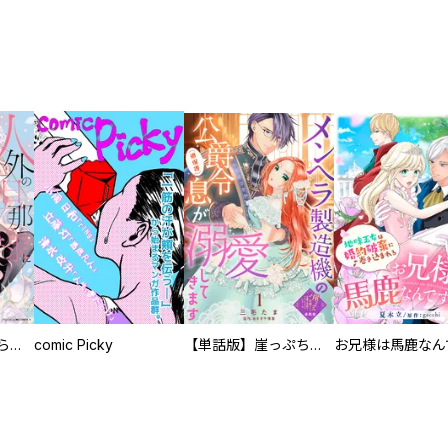
人外の旦那様に娶られ毎晩ナカまで愛される…。アンソロジー
comic Picky
【単話版】崖っぷち令嬢ですが、意地と策略で幸せになります！シリーズ