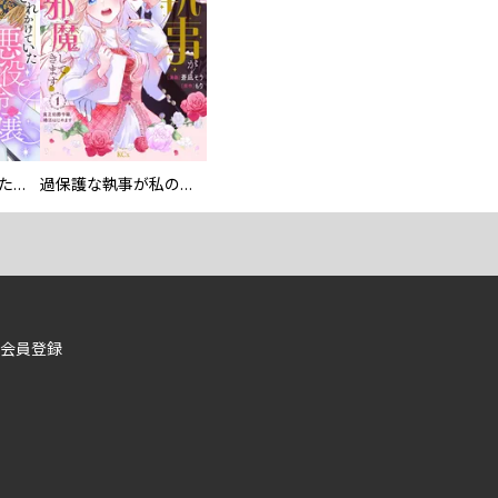
洗脳されかけていた悪役令嬢ですが家出を決意しました。【電子単行本版／特典おまけ付き】
過保護な執事が私の婚活を邪魔してきます！ 分冊版
会員登録