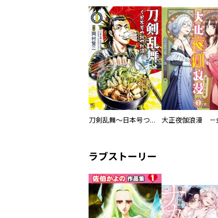
刀剣乱舞～日本号つれづれ酒～
ラブストーリー