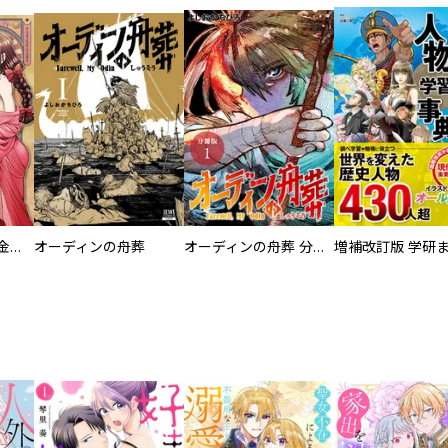
大正夜伽浪漫 －金曜日の花嫁—
オーディンの舟葬
オーディンの舟葬 分冊版