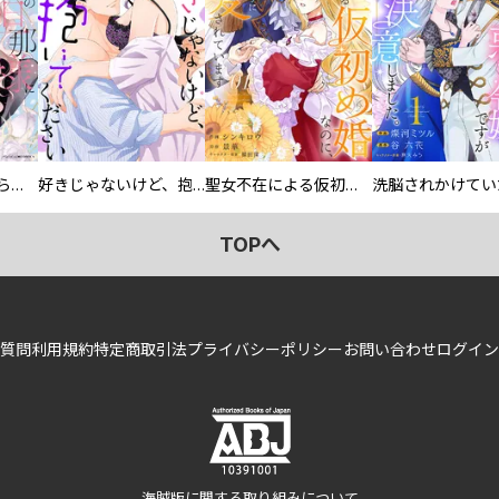
人外の旦那様に娶られ毎晩ナカまで愛される…。アンソロジー
好きじゃないけど、抱いてください【電子単行本版／特典おまけ付き】
聖女不在による仮初め婚なのに、不器用な王太子に溺愛されています【電子単行本版／特典おまけ付き】
TOPへ
質問
利用規約
特定商取引法
プライバシーポリシー
お問い合わせ
ログイン
海賊版に関する取り組みについて