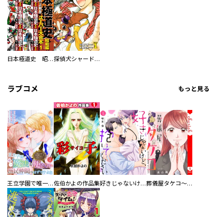
日本極道史 昭和編 スーパー大合本
探偵犬シャードック（新装版）
ラブコメ
もっと見る
王立学園で唯一魔法が使えない庶民仲間のはずですよね～実は王子様で私を溺愛しているなんて告白はやめてください～
佐伯かよの作品集
好きじゃないけど、抱いてください【電子単行本版／特典おまけ付き】
葬儀屋タケコ～あなたの最期、叶えます【電子単行本版】