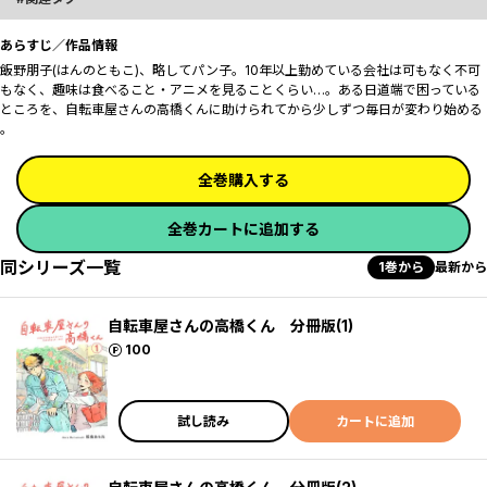
あらすじ／作品情報
飯野朋子(はんのともこ)、略してパン子。10年以上勤めている会社は可もなく不可
もなく、趣味は食べること・アニメを見ることくらい…。ある日道端で困っている
ところを、自転車屋さんの高橋くんに助けられてから少しずつ毎日が変わり始める
――。
全巻購入する
全巻カートに追加する
同シリーズ一覧
1巻から
最新から
自転車屋さんの高橋くん 分冊版(1)
ポイント
100
試し読み
カートに追加