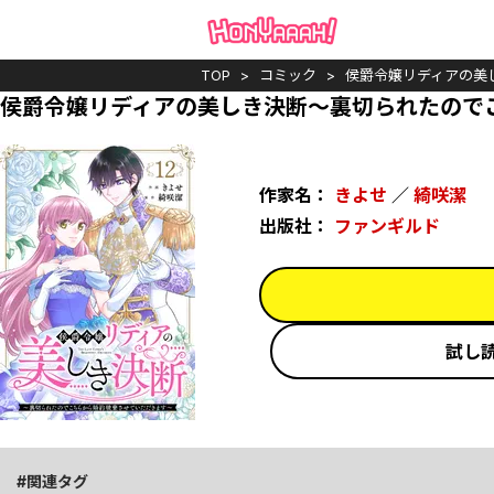
TOP
コミック
侯爵令嬢リディアの美
侯爵令嬢リディアの美しき決断～裏切られたので
作家名：
きよせ
／
綺咲潔
出版社：
ファンギルド
試し
関連タグ