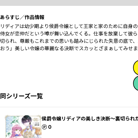
あらすじ／作品情報
リディアは幼少期より侯爵令嬢として王家と家のために自身の
侍女が恋仲だという噂が舞い込んでくる。仕事を放棄して彼ら
切られ、尊厳もこれまでの思いも踏みにじられた失意の底で、
おう」美しい令嬢の華麗なる決断でスカッとざまぁしてみせま
同シリーズ一覧
侯爵令嬢リディアの美しき決断～裏切られ
ポイント
0