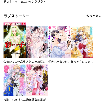
Ｆａｉｒｙ ｇｏｎｅ フェアリー ゴーン
シャングリラ・フロンティア（１）エキスパンションパス ～クソゲーハンター、神ゲーに挑まんとす～
ラブストーリー
もっと見る
佐伯かよの作品集
人外の旦那様に娶られ毎晩ナカまで愛される…。アンソロジー
好きじゃないけど、抱いてください【電子単行本版／特典おまけ付き】
聖女不在による仮初め婚なのに、不器用な王太子に溺愛されています【電子単行本版／特典おまけ付き】
洗脳されかけていた悪役令嬢ですが家出を決意しました。【電子単行本版／特典おまけ付き】
過保護な執事が私の婚活を邪魔してきます！ 分冊版