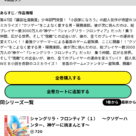
あらすじ／作品情報
第47回「講談社漫画賞」少年部門受賞！「小説家になろう」の超人気作が待望のコ
ミカライズ！“クソゲー”をこよなく愛する男・陽務楽郎。彼が次に挑んだのは、総
プレイヤー数3000万人の“神ゲー”『シャングリラ・フロンティア』だった！集う
仲間、広がる世界。そして“宿敵”との出会いが、彼の、全てのプレイヤーの運命を
変えていく！！最強クソゲーマーによる最高のゲーム冒険譚、ここに開幕！！“クソ
ゲー”をこよなく愛する男・陽務楽郎。彼が次に挑んだのは、総プレイヤー数3000
万人の“神ゲー”『シャングリラ・フロンティア』だった! 集う仲間、広がる世界。
そして“宿敵”との出会いが、彼の、全てのプレイヤーの運命を変えていく!! 超人気
ＷＥＢ小説を奇跡のコミカライズ！ 至高のゲーム×ファンタジー冒険譚、開幕!!
全巻購入する
全巻カートに追加する
同シリーズ一覧
1巻から
最新から
シャングリラ・フロンティア（１） ～クソゲーハ
ンター、神ゲーに挑まんとす～
ポイント
720