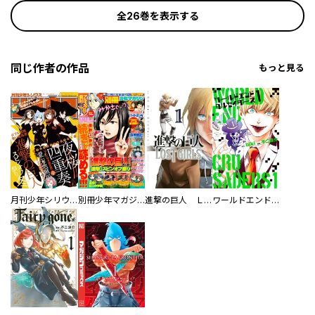
全26巻を表示する
同じ作者の作品
もっと見る
月刊少年シリウス
別冊少年マガジン
進撃の巨人 ＬＯＳＴ ＧＩＲＬＳ
ワールドエンドクルセイダーズ