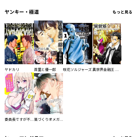
ヤンキー・極道
もっと見る
ヤドカリ
首里と優一郎
咲花ソルジャーズ
異世界金融王 ～クローネ・ゴルディオンの覇道～
委員長ですが不良になるほど恋してます！
巣づくりオメガバース