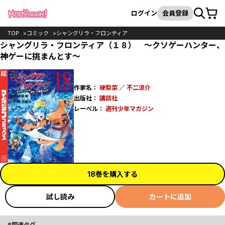
カート
検索
ログイン
会員登録
TOP
コミック
シャングリラ・フロンティア
シャングリラ・フロンティア（１８） ～クソゲーハンター、
神ゲーに挑まんとす～
作家名：
硬梨菜
／
不二涼介
出版社：
講談社
レーベル：
週刊少年マガジン
18巻を購入する
試し読み
カートに追加
関連タグ