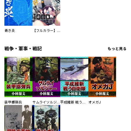
青き炎
【フルカラー】さよなら、私の大好きな１０００人のキミ。
戦争・軍事・戦記
もっと見る
装甲擲弾兵
サムライソルジャー SAMURAI SOLDIER
平成維新 戦う自衛隊
オメガJ