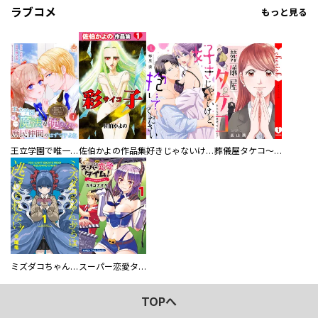
ラブコメ
もっと見る
王立学園で唯一魔法が使えない庶民仲間のはずですよね～実は王子様で私を溺愛しているなんて告白はやめてください～
佐伯かよの作品集
好きじゃないけど、抱いてください【電子単行本版／特典おまけ付き】
葬儀屋タケコ～あなたの最期、叶えます【電子単行本版】
ミズダコちゃんからは逃げられない！
スーパー恋愛タイム！～現場でドＳな彼女は自宅でデレる～
TOPへ