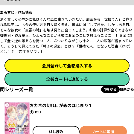
あらすじ／作品情報
清く貧しく心静かに――私はそんな風に生きていきたい。周囲から「世捨て人」と称さ
れる玲子は、お金の使い方を日々深く考え、慎重に過ごしてきた。しかしある日、
そんな彼女の「至福の時」を壊す男と出会ってしまう。お金の計算が全くできない
御曹司・猿渡慶太。ひょんなことから彼にお金のことを教えることに！！ お金に対
して全く逆の考え方を持つ二人…ぶつかりながらも徐々に二人の距離が縮まってい
く。そうして見えてきた「玲子の過去」とは？「世捨て人」になった理由（わけ）
とは――！？ 【恋するソワレ】
会員登録して全巻購入する
全巻カートに追加する
同シリーズ一覧
1巻から
最新から
おカネの切れ目が恋のはじまり 1
ポイント
150
試し読み
カートに追加