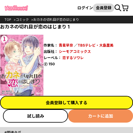
カート
検索
ログイン
会員登録
TOP
コミック
おカネの切れ目が恋のはじまり
おカネの切れ目が恋のはじまり 1
作家名：
青星早奈
／
TBSテレビ・大島里美
出版社：
シーモアコミックス
レーベル：
恋するソワレ
ポイント
150
会員登録して購入する
試し読み
カートに追加
関連タグ