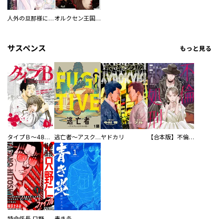
人外の旦那様に娶られ毎晩ナカまで愛される…。アンソロジー
オルクセン王国史
サスペンス
もっと見る
タイプＢ～48時間後、致死率100％～【単話】
逃亡者～アスクレピオスの杖～
ヤドカリ
【合本版】不倫処刑
特命係長 只野仁ファイナル 愛蔵版
青き炎