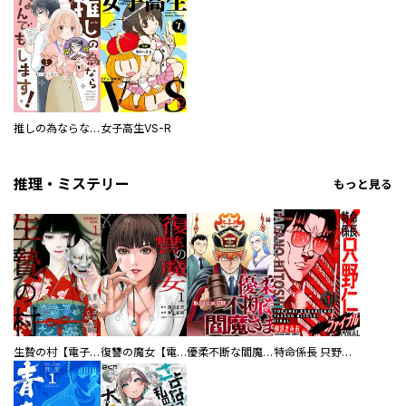
推しの為ならなんでもします！
女子高生VS-R
推理・ミステリー
もっと見る
生贄の村【電子単行本版】
復讐の魔女【電子単行本版】
優柔不断な閻魔さま
特命係長 只野仁ファイナル 愛蔵版