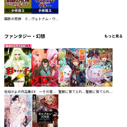
鋼鉄の死神 ミヒャエル・ビットマン戦記
ヴェトナム・ウォー VIETNAM WAR
ファンタジー・幻想
もっと見る
佐伯かよの作品集
EX ～その賞金稼ぎは、世界の出口を探す～【単行本版】
聖獣に育てられた少年の異世界ゆるり放浪記～神様からもらったチート魔法で、仲間たちとスローライフを満喫中～
聖獣に育てられた少年の異世界ゆるり放浪記～神様からもらったチート魔法で、仲間たちとスローライフを満喫中～【分冊版】