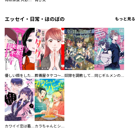
エッセイ・日常・ほのぼの
もっと見る
優しい顔をした親友は、夫と不倫して私の家に入り込んできた。
葬儀屋タケコ～あなたの最期、叶えます【電子単行本版】
奴隷を調教してハーレム作る
同じギルメンの声が好き
カワイイ恋は着飾らない
カラちゃんとシトーさんと、 【分冊版】