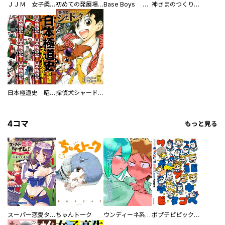
ＪＪＭ 女子柔道部物語 社会人編
初めての発展場 【白抜き修正版】
Base Boys 新装版
神さまのつくりかた。スーパー大合本
日本極道史 昭和編 スーパー大合本
探偵犬シャードック（新装版）
4コマ
もっと見る
スーパー恋愛タイム！～現場でドＳな彼女は自宅でデレる～
ちゅんトーク
ウンディーネ系彼氏
ポプテピピック SEASON EIGHT