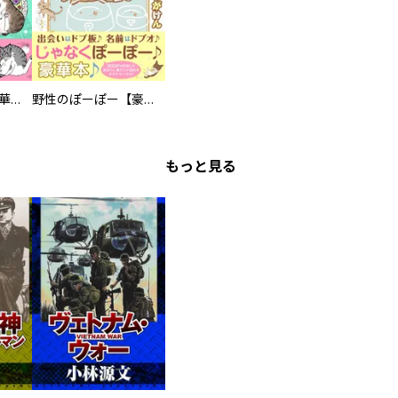
まろまろ日和【豪華版】
野性のぽーぽー【豪華版】
もっと見る