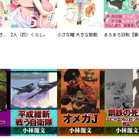
化けねこ招き【描きおろし付合冊版】
2人（匹）くらし。
小さな瞳 大きな鼓動