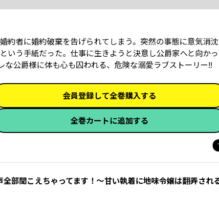
婚約者に婚約破棄を告げられてしまう。突然の事態に意気消沈
という手紙だった。仕事に生きようと決意し公爵家へと向かっ
デレな公爵様に体も心も囚われる、危険な溺愛ラブストーリー!!
会員登録して全巻購入する
全巻カートに追加する
声全部聞こえちゃってます！～甘い執着に地味令嬢は翻弄され