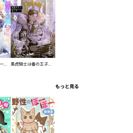
悪役令嬢は世界唯一のモフモフ聖獣様をペットにしたい～感情がないはずの完璧王子が私にだけ微笑んでくるのは想定外ですが～
黒虎騎士は番の王子を溺愛して離さない
もっと見る