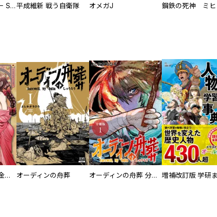
サムライソルジャー SAMURAI SOLDIER
平成維新 戦う自衛隊
オメガJ
大正夜伽浪漫 －金曜日の花嫁—
オーディンの舟葬
オーディンの舟葬 分冊版