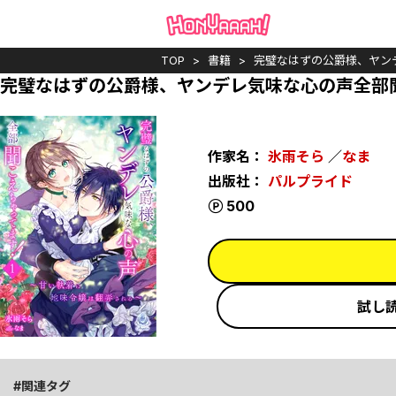
TOP
書籍
完璧なはずの公爵様、ヤン
完璧なはずの公爵様、ヤンデレ気味な心の声全部
作家名：
氷雨そら
／
なま
出版社：
パルプライド
ポイント
500
試し
関連タグ