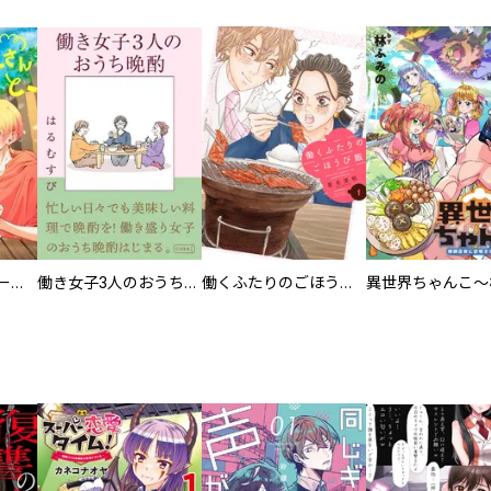
カラちゃんとシトーさんと、 【分冊版】
働き女子3人のおうち晩酌
働くふたりのごほうび飯