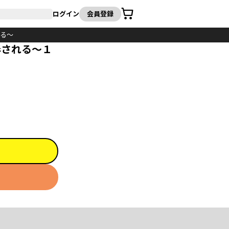
カート
ログイン
会員登録
れる～
弄される～１