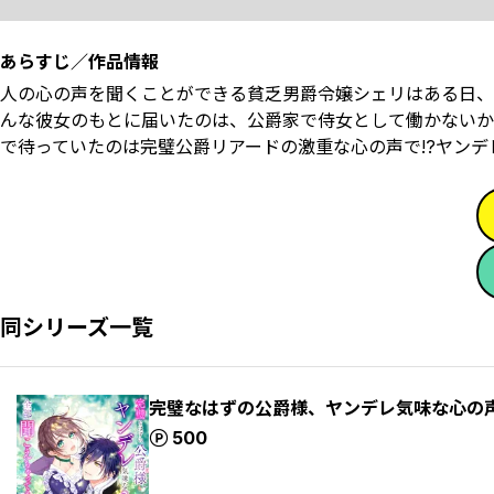
あらすじ／作品情報
人の心の声を聞くことができる貧乏男爵令嬢シェリはある日、
んな彼女のもとに届いたのは、公爵家で侍女として働かないか
で待っていたのは完璧公爵リアードの激重な心の声で――!?ヤン
同シリーズ一覧
完璧なはずの公爵様、ヤンデレ気味な心の
ポイント
500