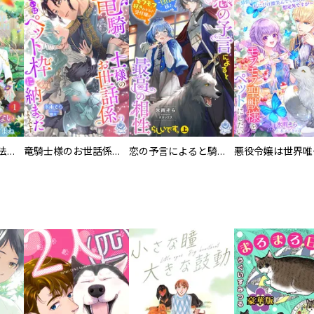
王立学園で唯一魔法が使えない庶民仲間のはずですよね～実は王子様で私を溺愛しているなんて告白はやめてください～
竜騎士様のお世話係あるいはペット枠に納まったようです
恋の予言によると騎士団長様とモフモフ好きなギルド受付嬢は最高の相性らしいです。