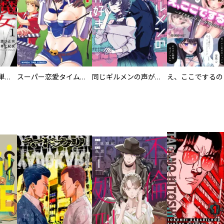
復讐の魔女【電子単行本版】
スーパー恋愛タイム！～現場でドＳな彼女は自宅でデレる～
同じギルメンの声が好き