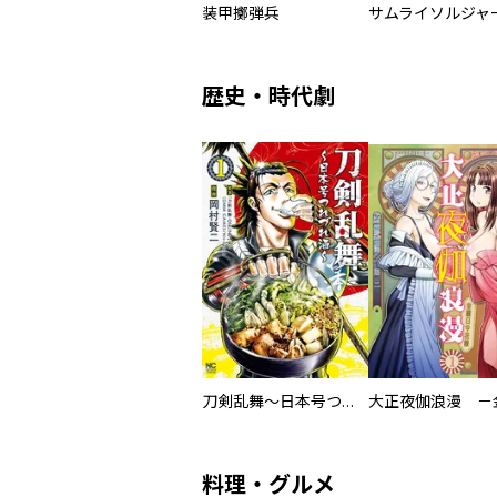
装甲擲弾兵
歴史・時代劇
刀剣乱舞～日本号つれづれ酒～
料理・グルメ