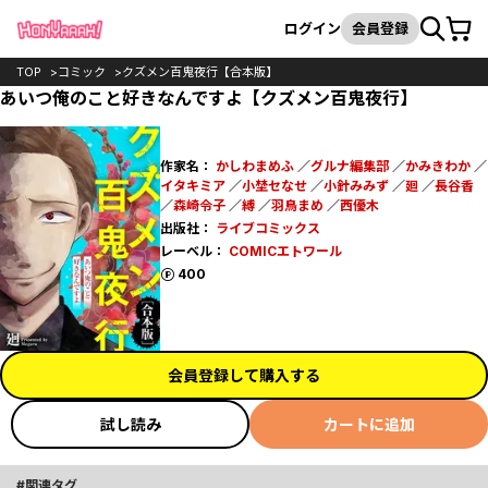
カート
検索
ログイン
会員登録
TOP
コミック
クズメン百鬼夜行【合本版】
あいつ俺のこと好きなんですよ【クズメン百鬼夜行】
作家名：
かしわまめふ
／
グルナ編集部
／
かみきわか
／
イタキミア
／
小埜セなせ
／
小針みみず
／
廻
／
長谷香
／
森崎令子
／
縛
／
羽鳥まめ
／
西優木
出版社：
ライブコミックス
レーベル：
COMICエトワール
ポイント
400
会員登録して購入する
試し読み
カートに追加
関連タグ