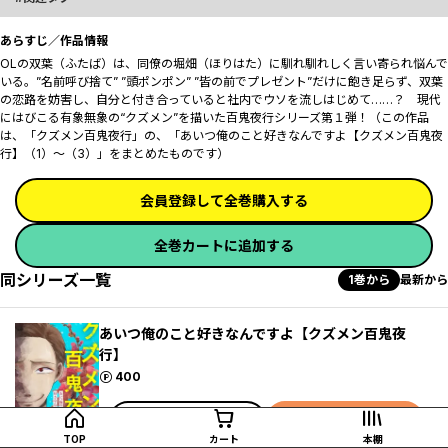
あらすじ／作品情報
OLの双葉（ふたば）は、同僚の堀畑（ほりはた）に馴れ馴れしく言い寄られ悩んで
いる。”名前呼び捨て” ”頭ポンポン” ”皆の前でプレゼント”だけに飽き足らず、双葉
の恋路を妨害し、自分と付き合っていると社内でウソを流しはじめて……？ 現代
にはびこる有象無象の“クズメン”を描いた百鬼夜行シリーズ第１弾！（この作品
は、「クズメン百鬼夜行」の、「あいつ俺のこと好きなんですよ【クズメン百鬼夜
行】（1）～（3）」をまとめたものです）
会員登録して全巻購入する
全巻カートに追加する
同シリーズ一覧
1巻から
最新から
あいつ俺のこと好きなんですよ【クズメン百鬼夜
行】
ポイント
400
試し読み
カートに追加
TOP
カート
本棚