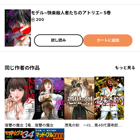
モデル~快楽殺人者たちのアトリエ~ 5巻
ポイント
200
試し読み
カートに追加
同じ作者の作品
もっと見る
復讐の魔女【電子単行本版】
復讐の魔女
憑鬼の剣 ～ローマ編～
第46代棗希郎衛門黄龍の耳発現編