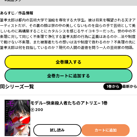
あらすじ／作品情報
篁孝太郎は都内の芸術大学で油絵を専攻する大学生。彼は将来を嘱望される天才ア
ーティストだが、その裏の顔は世の中の美しくないものを自らの手で芸術として美
しいものに再構築することにカタルシスを感じるサイコキラーだった。世の中の不
条理に対して同じく不条理で浄化する篁孝太郎の行為に正義はあるのか…法や制度
で裁けない不条理、また被害者たちの想いは法や制度で救わるのか？不条理の先に
篁孝太郎は何を目指しているのか？現代の人間の道徳を問う一人の芸術家の物語。
全巻購入する
全巻カートに追加する
同シリーズ一覧
1巻から
最新から
モデル~快楽殺人者たちのアトリエ~ 1巻
ポイント
200
試し読み
カートに追加