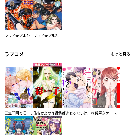
マッド★ブル34
マッド★ブル2000
ラブコメ
もっと見る
王立学園で唯一魔法が使えない庶民仲間のはずですよね～実は王子様で私を溺愛しているなんて告白はやめてください～
佐伯かよの作品集
好きじゃないけど、抱いてください【電子単行本版／特典おまけ付き】
葬儀屋タケコ～あなたの最期、叶えます【電子単行本版】