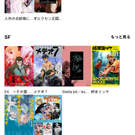
人外の旦那様に娶られ毎晩ナカまで愛される…。アンソロジー
オルクセン王国史
SF
もっと見る
EX ～その賞金稼ぎは、世界の出口を探す～【単行本版】
メテオ７
Stella bit／es【単話版】
終末ミッケ