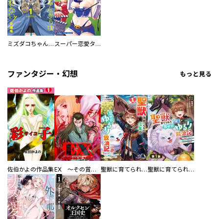
ミズダコちゃんからは逃げられない！
スーパー恋愛タイム！～現場でドＳな彼女は自宅でデレる～
ファンタジー・幻想
もっと見る
佐伯かよの作品集
EX ～その賞金稼ぎは、世界の出口を探す～【単行本版】
聖獣に育てられた少年の異世界ゆるり放浪記～神様からもらったチート魔法で、仲間たちとスローライフを満喫中～
聖獣に育てられた少年の異世界ゆるり放浪記～神様からもらったチート魔法で、仲間たちとスローライフを満喫中～【分冊版】