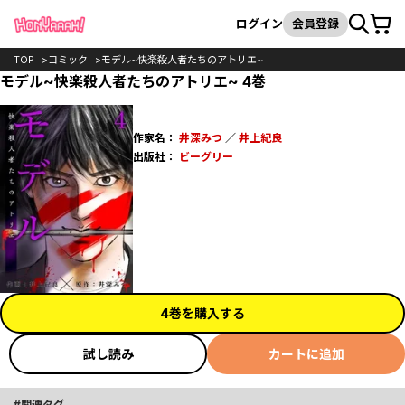
カート
検索
ログイン
会員登録
TOP
コミック
モデル~快楽殺人者たちのアトリエ~
モデル~快楽殺人者たちのアトリエ~ 4巻
作家名：
井深みつ
／
井上紀良
出版社：
ビーグリー
4巻を購入する
試し読み
カートに追加
関連タグ