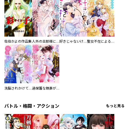
佐伯かよの作品集
人外の旦那様に娶られ毎晩ナカまで愛される…。アンソロジー
好きじゃないけど、抱いてください【電子単行本版／特典おまけ付き】
聖女不在による仮初め婚なのに、不器用な王太子に溺愛されています【電子単行本版／特典おまけ付き】
洗脳されかけていた悪役令嬢ですが家出を決意しました。【電子単行本版／特典おまけ付き】
過保護な執事が私の婚活を邪魔してきます！ 分冊版
バトル・格闘・アクション
もっと見る