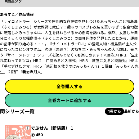
関連タグ
あらすじ／作品情報
「サイコメトラー」シリーズで圧倒的な存在感を見せつけたみっちゃんこと福島満
（ふくしまみつる）が女教師に就任？！趣味のコスプレ衣装を買いすぎて借金地獄
に転落したみっちゃんは、人生を終わらせるため樹海を訪れる。偶然、女装した自
分にそっくりな福島満子（ふくしまみつこ）の白骨死体を発見したことから、運命
の歯車が回り始める・・・。『サイコメトラーEIJI』の登場人物・福島満が主人公
になったスピンオフ作品。強運（悪運？）の持ち主・みっちゃんの大活躍は、元ネ
タ『サイコメトラー』シリーズを読んでなくても楽しめます！＜目次＞HR１「生ま
れ変わってミツコ」HR２「目覚めると入学式」HR３「教室に入ると問題児」HR４
「手なずけたクマ」HR５「底辺校を救うのはみっちゃん!?」１限目「みっちゃん先
生」２限目「義志沢月人」
全巻購入する
全巻カートに追加する
同シリーズ一覧
1巻から
最新から
でぶせん（新装版）１
ポイント
450