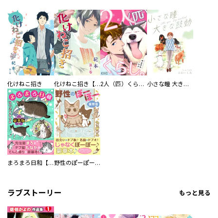
化けねこ招き
化けねこ招き【描きおろし付合冊版】
2人（匹）くらし。
小さな瞳 大きな鼓動
まろまろ日和【豪華版】
野性のぽーぽー【豪華版】
ラブストーリー
もっと見る