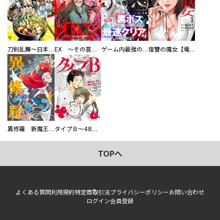
刀剣乱舞～日本号つれづれ酒～
EX ～その賞金稼ぎは、世界の出口を探す～【単行本版】
ゲーム内最強の『裏ボス』に転生したので、主人公の代わりに最速クリアを目指します！【電子単行本版】
復讐の魔女【電子単行本版】
異修羅 新魔王戦争
タイプＢ～48時間後、致死率100％～【単話】
TOPへ
よくある質問
利用規約
特定商取引法
プライバシーポリシー
お問い合わせ
ログイン
会員登録