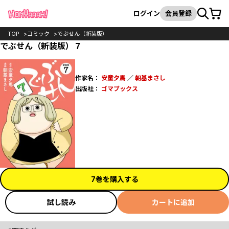
カート
検索
ログイン
会員登録
TOP
コミック
でぶせん（新装版）
でぶせん（新装版）７
作家名：
安童夕馬
／
朝基まさし
出版社：
ゴマブックス
7巻を購入する
試し読み
カートに追加