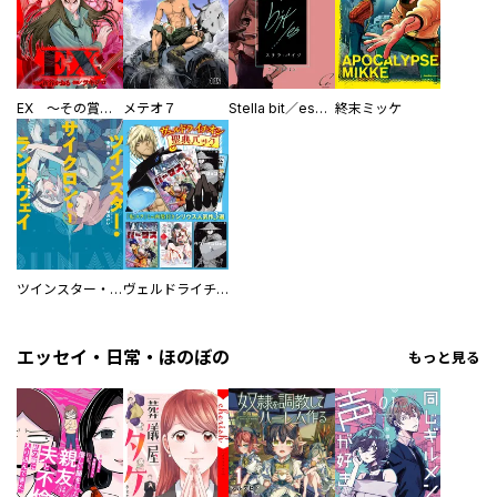
EX ～その賞金稼ぎは、世界の出口を探す～【単行本版】
メテオ７
Stella bit／es【単話版】
終末ミッケ
ツインスター・サイクロン・ランナウェイ
ヴェルドライチオシ聖典パック 『転スラ』ミニ画集付き シリウス人気作３選
エッセイ・日常・ほのぼの
もっと見る