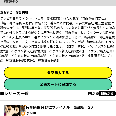
関連タグ
あらすじ／作品情報
テレビ朝日系でドラマ化（主演：高橋克典)された人気作『特命係長 只野仁』
『新・特命係長 只野仁』に続く第三弾がここに開幕。大手広告会社 電王堂 総務二
課の只野仁は、昼間は冴えない窓際係長だが、夜になると電王堂・会長からの特命
で社内外のトラブルを鮮やかに解決へと導く「特命係長」というもう一つの顔があ
った――！新入社員の中で一番のイケメンと噂の加茂しげるは、高身長で一部上場企業
社長の一人息子。女子社員の視線を釘付けにしていた。だが…加茂には違法ドラッ
グに絡む悪い噂があり只野が調査に乗り出す。【目次】第1話 イケメン新入社員1
第2話 イケメン新入社員2第3話 イケメン新入社員3第4話 イケメン新入社員4
第5話 イケメン新入社員5第6話 イケメン新入社員6第7話 経理課長失踪1第8
話 経理課長失踪2第9話 経理課長失踪3
全巻購入する
全巻カートに追加する
同シリーズ一覧
1巻から
最新から
特命係長 只野仁ファイナル 愛蔵版 20
ポイント
500