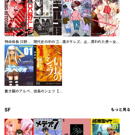
特命係長 只野仁ファイナル 愛蔵版
現代史の中のゴルゴ13
満タサレズ、止メラレズ
買われた男～女性限定快感セラピスト～【描き下ろしおまけ付き特装版】
蒼き鋼のアルペジオ
信長のシェフ【単話版】
SF
もっと見る