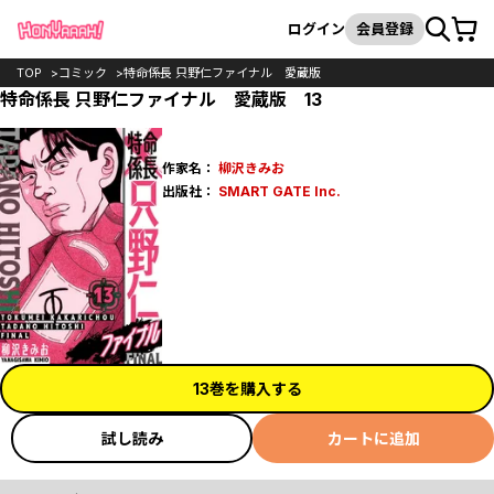
カート
検索
ログイン
会員登録
TOP
コミック
特命係長 只野仁ファイナル 愛蔵版
特命係長 只野仁ファイナル 愛蔵版 13
作家名：
柳沢きみお
出版社：
SMART GATE Inc.
13巻を購入する
試し読み
カートに追加