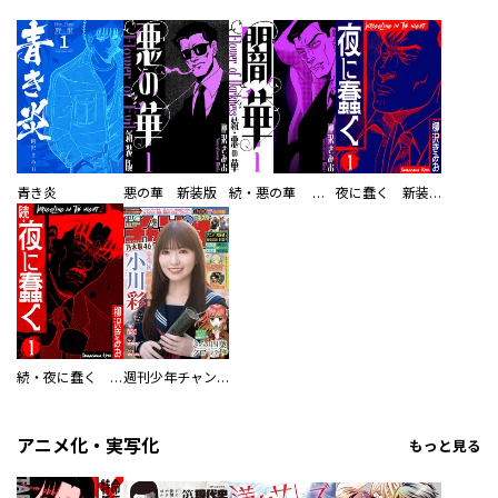
青き炎
悪の華 新装版
続・悪の華 闇華 新装版
夜に蠢く 新装版
続・夜に蠢く 新装版
週刊少年チャンピオン
アニメ化・実写化
もっと見る