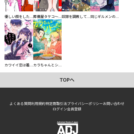
優しい顔をした親友は、夫と不倫して私の家に入り込んできた。
葬儀屋タケコ～あなたの最期、叶えます【電子単行本版】
奴隷を調教してハーレム作る
同じギルメンの声が好き
カワイイ恋は着飾らない
カラちゃんとシトーさんと、 【分冊版】
TOPへ
よくある質問
利用規約
特定商取引法
プライバシーポリシー
お問い合わせ
ログイン
会員登録