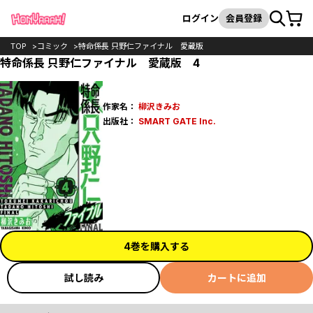
カート
検索
ログイン
会員登録
TOP
コミック
特命係長 只野仁ファイナル 愛蔵版
特命係長 只野仁ファイナル 愛蔵版 4
作家名：
柳沢きみお
出版社：
SMART GATE Inc.
4巻を購入する
試し読み
カートに追加