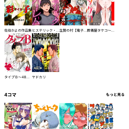
佐伯かよの作品集
ヒステリック・ハーレム～搾られる男と堕ちる女～【電子単行本版】
生贄の村【電子単行本版】
葬儀屋タケコ～あなたの最期、叶えます【電子単行本版】
タイプＢ～48時間後、致死率100％～【単話】
ヤドカリ
4コマ
もっと見る