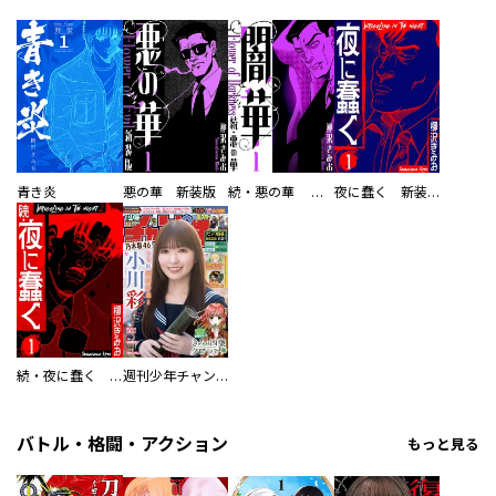
青き炎
悪の華 新装版
続・悪の華 闇華 新装版
夜に蠢く 新装版
続・夜に蠢く 新装版
週刊少年チャンピオン
バトル・格闘・アクション
もっと見る