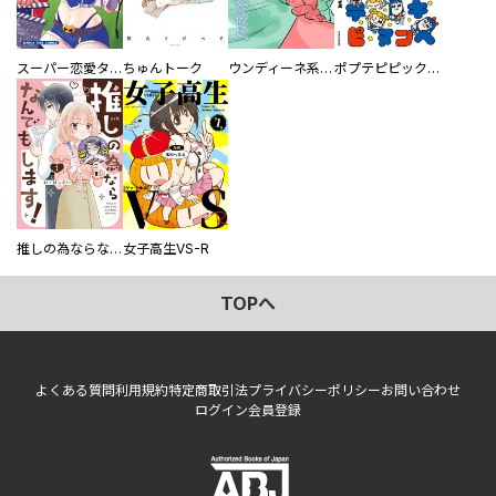
スーパー恋愛タイム！～現場でドＳな彼女は自宅でデレる～
ちゅんトーク
ウンディーネ系彼氏
ポプテピピック SEASON EIGHT
推しの為ならなんでもします！
女子高生VS-R
TOPへ
よくある質問
利用規約
特定商取引法
プライバシーポリシー
お問い合わせ
ログイン
会員登録