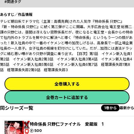
関連タグ
あらすじ／作品情報
テレビ朝日系でドラマ化（主演：高橋克典)された人気作『特命係長 只野仁』
『新・特命係長 只野仁』に続く第三弾がここに開幕。大手広告会社 電王堂 総務二
課の只野仁は、昼間は冴えない窓際係長だが、夜になると電王堂・会長からの特命
で社内外のトラブルを鮮やかに解決へと導く「特命係長」というもう一つの顔があ
った――！新入社員の中で一番のイケメンと噂の加茂しげるは、高身長で一部上場企業
社長の一人息子。女子社員の視線を釘付けにしていた。だが…加茂には違法ドラッ
グに絡む悪い噂があり只野が調査に乗り出す。【目次】第1話 イケメン新入社員1
第2話 イケメン新入社員2第3話 イケメン新入社員3第4話 イケメン新入社員4
第5話 イケメン新入社員5第6話 イケメン新入社員6第7話 経理課長失踪1第8
話 経理課長失踪2第9話 経理課長失踪3
全巻購入する
全巻カートに追加する
同シリーズ一覧
1巻から
最新から
特命係長 只野仁ファイナル 愛蔵版 1
ポイント
500