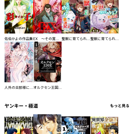
佐伯かよの作品集
EX ～その賞金稼ぎは、世界の出口を探す～【単行本版】
聖獣に育てられた少年の異世界ゆるり放浪記～神様からもらったチート魔法で、仲間たちとスローライフを満喫中～
聖獣に育てられた少年の異世界ゆるり放浪記～神様からもらったチート魔法で、仲間たちとスローライフを満喫中～【分冊版】
人外の旦那様に娶られ毎晩ナカまで愛される…。アンソロジー
オルクセン王国史
ヤンキー・極道
もっと見る