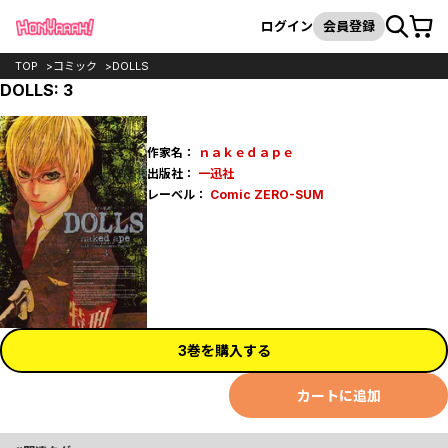
カート
検索
ログイン
会員登録
TOP
コミック
DOLLS
DOLLS: 3
作家名：
ｎａｋｅｄａｐｅ
出版社：
一迅社
レーベル：
Comic ZERO-SUM
3巻を購入する
カートに追加