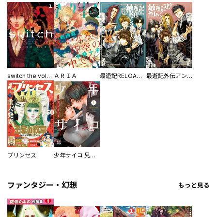
switch the volume on Dragon Fruit
ＡＲＩＡ
最遊記RELOAD BLASTアンソロジー
最遊記外伝アンソロジー
プリンセス
少年サイコ 兄が僕を殺したくて困っています
ファンタジー・幻想
もっと見る