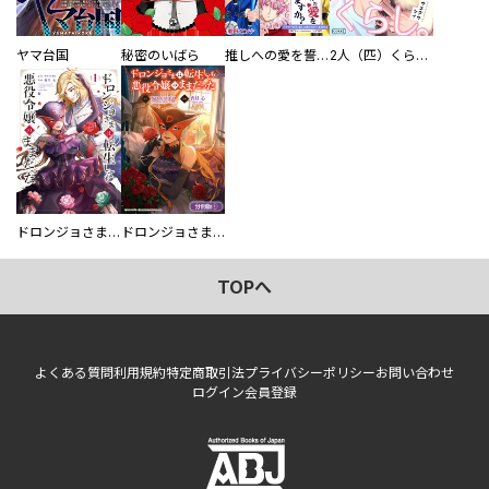
ヤマ台国
秘密のいばら
推しへの愛を誓いますか？～アラサー女子、推しは逃げぬが人生逃げる～
2人（匹）くらし。
ドロンジョさまは転生しても悪役令嬢のままだった
ドロンジョさまは転生しても悪役令嬢のままだった【分冊版】
TOPへ
よくある質問
利用規約
特定商取引法
プライバシーポリシー
お問い合わせ
ログイン
会員登録