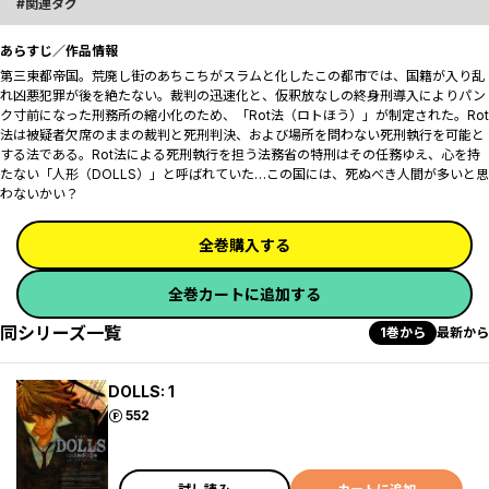
関連タグ
あらすじ／作品情報
第三東都帝国。荒廃し街のあちこちがスラムと化したこの都市では、国籍が入り乱
れ凶悪犯罪が後を絶たない。裁判の迅速化と、仮釈放なしの終身刑導入によりパン
ク寸前になった刑務所の縮小化のため、「Rot法（ロトほう）」が制定された。Rot
法は被疑者欠席のままの裁判と死刑判決、および場所を問わない死刑執行を可能と
する法である。Rot法による死刑執行を担う法務省の特刑はその任務ゆえ、心を持
たない「人形（DOLLS）」と呼ばれていた…この国には、死ぬべき人間が多いと思
わないかい？
全巻購入する
全巻カートに追加する
同シリーズ一覧
1巻から
最新から
DOLLS: 1
ポイント
552