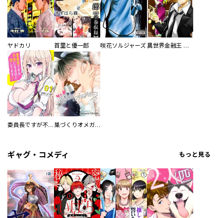
ヤドカリ
首里と優一郎
咲花ソルジャーズ
異世界金融王 ～クローネ・ゴルディオンの覇道～
委員長ですが不良になるほど恋してます！
巣づくりオメガバース
ギャグ・コメディ
もっと見る