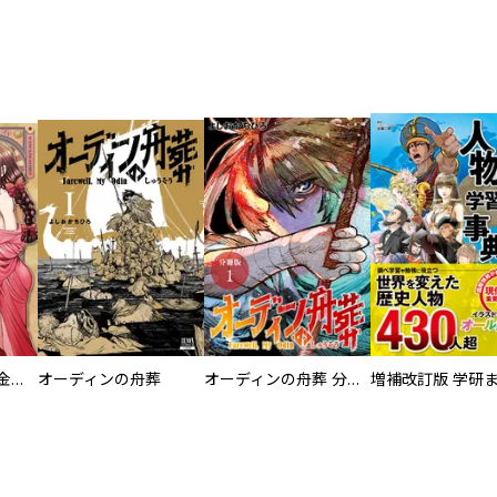
大正夜伽浪漫 －金曜日の花嫁—
オーディンの舟葬
オーディンの舟葬 分冊版