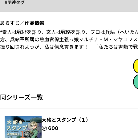
関連タグ
あらすじ／作品情報
“素人は戦術を語り、玄人は戦略を語り、プロは兵站（へいた
方、兵站軍所属の熱血官僚主義っ娘マルチナ・M・マヤコフス
振り回されようが、私は信念貫きます！ 「私たちは書類で戦
同シリーズ一覧
大砲とスタンプ（１）
ポイント
600