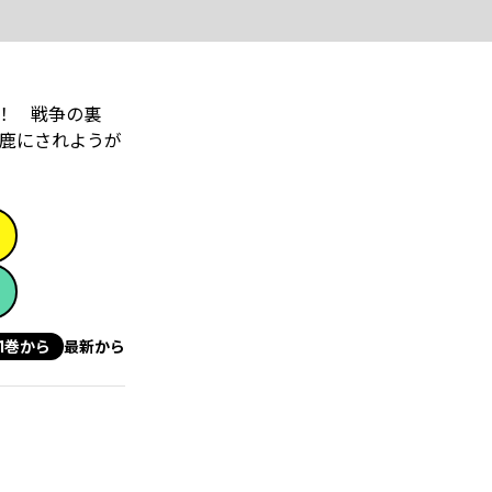
！ 戦争の裏
鹿にされようが
1巻から
最新から