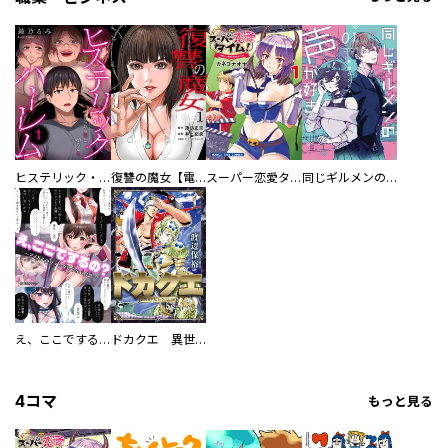
ヒステリック・ハーレム～搾られる男と堕ちる女～【電子単行本版】
復讐の魔女【電子単行本版】
スーパー恋愛タイム！～現場でドＳな彼女は自宅でデレる～
同じギルメンの声が好き
え、ここでするの？ アイドルのファンが知らない日常
ドカクエ 異世界ドカコッククエスト
4コマ
もっと見る