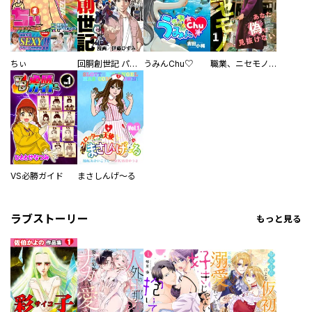
ちぃ
回胴創世記 パチスロを創った男達
うみんChu♡
職業、ニセモノ～あなたに偽は見抜けない【電子単行本版】
VS必勝ガイド
まさしんげ～る
ラブストーリー
もっと見る