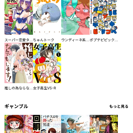
スーパー恋愛タイム！～現場でドＳな彼女は自宅でデレる～
ちゅんトーク
ウンディーネ系彼氏
ポプテピピック SEASON EIGHT
推しの為ならなんでもします！
女子高生VS-R
ギャンブル
もっと見る