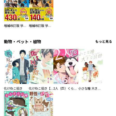
増補改訂版 学研まんが NEW世界の歴史 別巻 人物学習事典
増補改訂版 学研まんが NEW世界の歴史 別巻 世界遺産学習事典
動物・ペット・植物
もっと見る
化けねこ招き
化けねこ招き【描きおろし付合冊版】
2人（匹）くらし。
小さな瞳 大きな鼓動