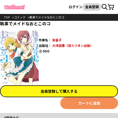
カート
検索
ログイン
会員登録
TOP
コミック
執事でメイドなおとこのコ
執事でメイドなおとこのコ
作家名：
有香子
出版社：
大洋図書（旧ミリオン出版）
ポイント
500
会員登録して購入する
カートに追加
関連タグ