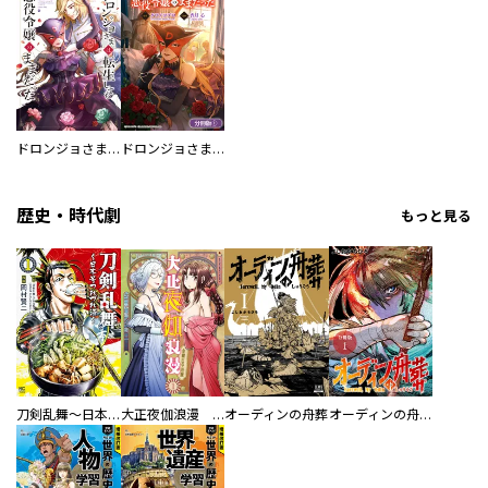
ドロンジョさまは転生しても悪役令嬢のままだった
ドロンジョさまは転生しても悪役令嬢のままだった【分冊版】
歴史・時代劇
もっと見る
刀剣乱舞～日本号つれづれ酒～
大正夜伽浪漫 －金曜日の花嫁—
オーディンの舟葬
オーディンの舟葬 分冊版