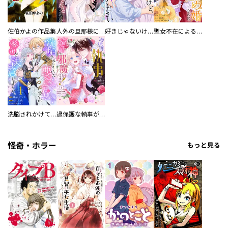
佐伯かよの作品集
人外の旦那様に娶られ毎晩ナカまで愛される…。アンソロジー
好きじゃないけど、抱いてください【電子単行本版／特典おまけ付き】
聖女不在による仮初め婚なのに、不器用な王太子に溺愛されています【電子単行本版／特典おまけ付き】
洗脳されかけていた悪役令嬢ですが家出を決意しました。【電子単行本版／特典おまけ付き】
過保護な執事が私の婚活を邪魔してきます！ 分冊版
怪奇・ホラー
もっと見る