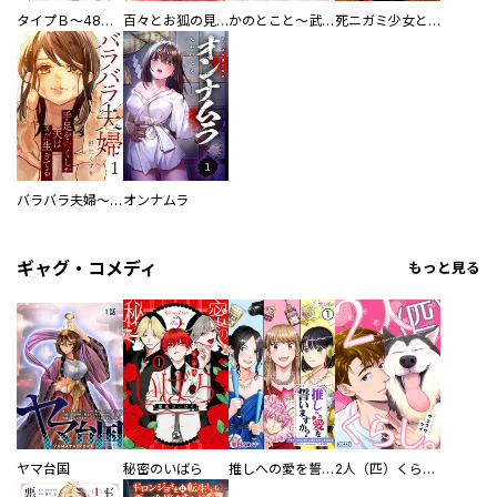
タイプＢ～48時間後、致死率100％～【単話】
百々とお狐の見習い巫女生活【単行本版】
かのとこと～武蔵花町怪話譚～ 【連載版】
死ニガミ少女とスマホ神
バラバラ夫婦～手足をなくした夫はまだ生きてる
オンナムラ
ギャグ・コメディ
もっと見る
ヤマ台国
秘密のいばら
推しへの愛を誓いますか？～アラサー女子、推しは逃げぬが人生逃げる～
2人（匹）くらし。