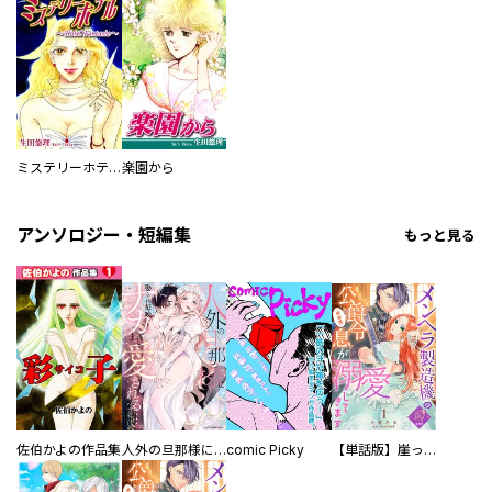
ミステリーホテル -Hotel Fantasia-
楽園から
アンソロジー・短編集
もっと見る
佐伯かよの作品集
人外の旦那様に娶られ毎晩ナカまで愛される…。アンソロジー
comic Picky
【単話版】崖っぷち令嬢ですが、意地と策略で幸せになります！シリーズ