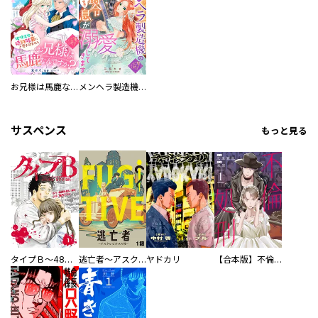
お兄様は馬鹿なんですか？～地味王女は婚約破棄に巻き込まれる～
メンヘラ製造機の公爵令息（過保護）が溺愛してきます
サスペンス
もっと見る
タイプＢ～48時間後、致死率100％～【単話】
逃亡者～アスクレピオスの杖～
ヤドカリ
【合本版】不倫処刑