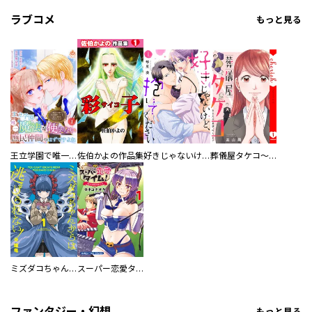
ラブコメ
もっと見る
王立学園で唯一魔法が使えない庶民仲間のはずですよね～実は王子様で私を溺愛しているなんて告白はやめてください～
佐伯かよの作品集
好きじゃないけど、抱いてください【電子単行本版／特典おまけ付き】
葬儀屋タケコ～あなたの最期、叶えます【電子単行本版】
ミズダコちゃんからは逃げられない！
スーパー恋愛タイム！～現場でドＳな彼女は自宅でデレる～
ファンタジー・幻想
もっと見る