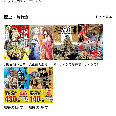
バラバラ夫婦～手足をなくした夫はまだ生きてる
オンナムラ
歴史・時代劇
もっと見る
刀剣乱舞～日本号つれづれ酒～
大正夜伽浪漫 －金曜日の花嫁—
オーディンの舟葬
オーディンの舟葬 分冊版
増補改訂版 学研まんが NEW世界の歴史 別巻 人物学習事典
増補改訂版 学研まんが NEW世界の歴史 別巻 世界遺産学習事典