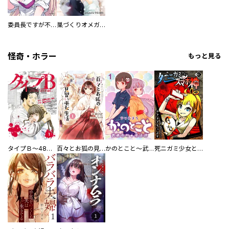
委員長ですが不良になるほど恋してます！
巣づくりオメガバース
怪奇・ホラー
もっと見る
タイプＢ～48時間後、致死率100％～【単話】
百々とお狐の見習い巫女生活【単行本版】
かのとこと～武蔵花町怪話譚～ 【連載版】
死ニガミ少女とスマホ神