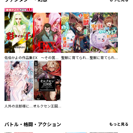
佐伯かよの作品集
EX ～その賞金稼ぎは、世界の出口を探す～【単行本版】
聖獣に育てられた少年の異世界ゆるり放浪記～神様からもらったチート魔法で、仲間たちとスローライフを満喫中～
聖獣に育てられた少年の異世界ゆるり放浪記～神様からもらったチート魔法で、仲間たちとスローライフを満喫中～【分冊版】
人外の旦那様に娶られ毎晩ナカまで愛される…。アンソロジー
オルクセン王国史
バトル・格闘・アクション
もっと見る