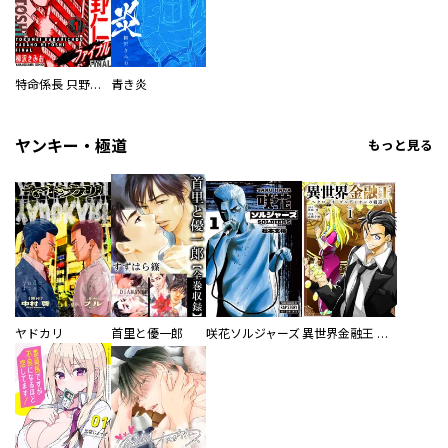
特命係長 只野仁ファイナル 愛蔵版
青き炎
ヤンキー・極道
もっと見る
ヤドカリ
首里と優一郎
咲花ソルジャーズ
異世界金融王 ～クローネ・ゴルディオンの覇道～