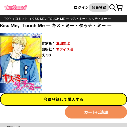
カート
検索
ログイン
会員登録
TOP
コミック
KISS ME，TOUCH ME ― キス・ミー・タッチ・ミー ―
Kiss Me，Touch Me ― キス・ミー・タッチ・ミー ―
作家名：
生田悠理
出版社：
オフィス漫
ポイント
90
会員登録して購入する
カートに追加