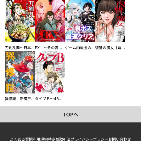
刀剣乱舞～日本号つれづれ酒～
EX ～その賞金稼ぎは、世界の出口を探す～【単行本版】
ゲーム内最強の『裏ボス』に転生したので、主人公の代わりに最速クリアを目指します！【電子単行本版】
復讐の魔女【電子単行本版】
異修羅 新魔王戦争
タイプＢ～48時間後、致死率100％～【単話】
TOPへ
よくある質問
利用規約
特定商取引法
プライバシーポリシー
お問い合わせ