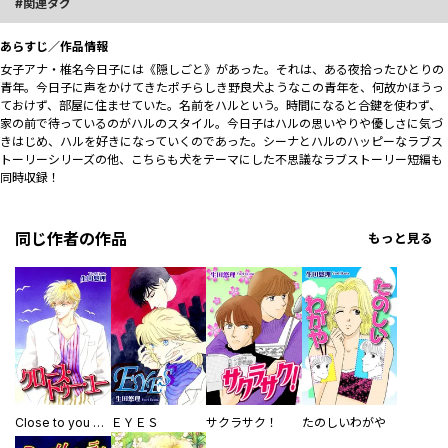
関連タグ
あらすじ／作品情報
女子アナ・椎名今日子には《隠しごと》があった。それは、ある夜拾ったひとりの
青年。今日子に声をかけてきたポチらしき野良犬ようなこの青年を、何故かほうっ
ておけず、部屋に住ませていた。名前をハルという。時間になると合鍵を使わず、
家の前で待っているのがハルのスタイル。今日子はハルの思いやりや優しさに気づ
きはじめ、ハルを好きになっていくのであった。シーナとハルのハッピーなラブス
トーリーシリーズの他、こちらも犬をテーマにした不思議なラブストーリー短編も
同時収録！
同じ作者の作品
もっと見る
Close to you ― クロース・トゥー・ユー ―
ＥＹＥＳ
サクラサク！
たのしいわがや