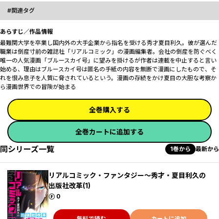
関連タグ
あらすじ／作品情報
最難関大学を卒業し国内外の大手企業から指名を受ける秀才夏目利久。彼が選んだ
職業は倒産寸前の雑誌社「リアルコミック」の漫画編集者。会社の倒産を防ぐべく
唯一の人気漫画「ブルースカイ号」に望みを掛けるが作者は連載を中止すると言い
始める、理由はブルースカイ号は匿名の手紙の内容を無断で漫画にしたもので、そ
れを恨み息子を人質に脅されているという。漫画の存続をかけ夏目の大胆な考察か
ら漫画世界での冒険が始まる
全巻購入する
全巻カートに追加する
同シリーズ一覧
1巻から
最新から
リアルコミック・ファンタジー～秀才・夏目利久の
出版社改革(1)
ポイント
0
無料で読む
カートに追加