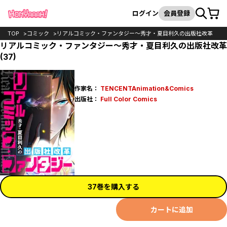
カート
検索
ログイン
会員登録
TOP
コミック
リアルコミック・ファンタジー～秀才・夏目利久の出版社改革
リアルコミック・ファンタジー～秀才・夏目利久の出版社改革
(37)
作家名：
TENCENTAnimation&Comics
出版社：
Full Color Comics
37巻を購入する
カートに追加