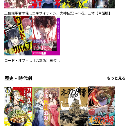
王位継承者の俺は覚醒兆候ゼロの肉体を手に入れて自由を謳歌する。
エキサイティング・ヒーロー・ライフ～退屈ではいられない私の人生
大神伝記～不老国の仁王～
三体【単話版】
コード・オブ・サバイブ
【合本版】王位継承者の俺は覚醒兆候ゼロの肉体を手に入れて自由を謳歌する。
歴史・時代劇
もっと見る