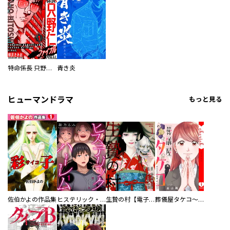
特命係長 只野仁ファイナル 愛蔵版
青き炎
ヒューマンドラマ
もっと見る
佐伯かよの作品集
ヒステリック・ハーレム～搾られる男と堕ちる女～【電子単行本版】
生贄の村【電子単行本版】
葬儀屋タケコ～あなたの最期、叶えます【電子単行本版】