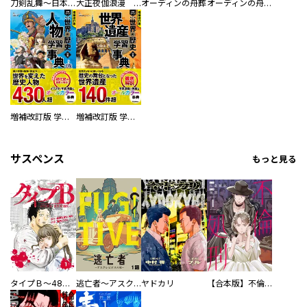
刀剣乱舞～日本号つれづれ酒～
大正夜伽浪漫 －金曜日の花嫁—
オーディンの舟葬
オーディンの舟葬 分冊版
増補改訂版 学研まんが NEW世界の歴史 別巻 人物学習事典
増補改訂版 学研まんが NEW世界の歴史 別巻 世界遺産学習事典
サスペンス
もっと見る
タイプＢ～48時間後、致死率100％～【単話】
逃亡者～アスクレピオスの杖～
ヤドカリ
【合本版】不倫処刑