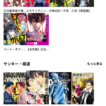
王位継承者の俺は覚醒兆候ゼロの肉体を手に入れて自由を謳歌する。
エキサイティング・ヒーロー・ライフ～退屈ではいられない私の人生
大神伝記～不老国の仁王～
三体【単話版】
コード・オブ・サバイブ
【合本版】王位継承者の俺は覚醒兆候ゼロの肉体を手に入れて自由を謳歌する。
ヤンキー・極道
もっと見る