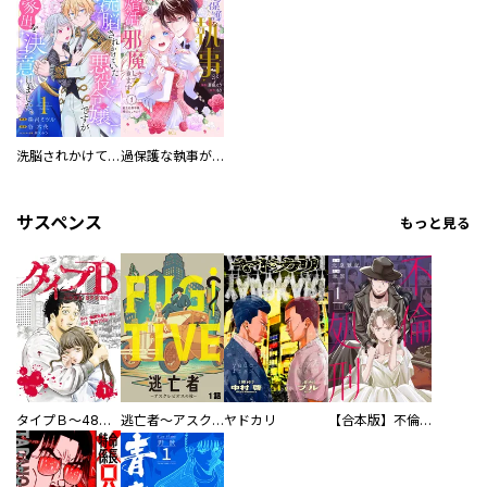
洗脳されかけていた悪役令嬢ですが家出を決意しました。【電子単行本版／特典おまけ付き】
過保護な執事が私の婚活を邪魔してきます！ 分冊版
サスペンス
もっと見る
タイプＢ～48時間後、致死率100％～【単話】
逃亡者～アスクレピオスの杖～
ヤドカリ
【合本版】不倫処刑