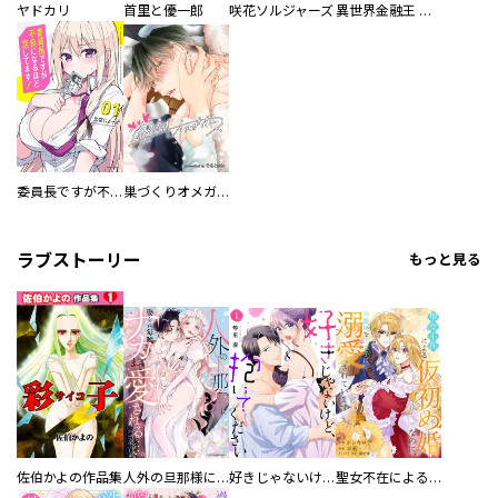
ヤドカリ
首里と優一郎
咲花ソルジャーズ
異世界金融王 ～クローネ・ゴルディオンの覇道～
委員長ですが不良になるほど恋してます！
巣づくりオメガバース
ラブストーリー
もっと見る
佐伯かよの作品集
人外の旦那様に娶られ毎晩ナカまで愛される…。アンソロジー
好きじゃないけど、抱いてください【電子単行本版／特典おまけ付き】
聖女不在による仮初め婚なのに、不器用な王太子に溺愛されています【電子単行本版／特典おまけ付き】