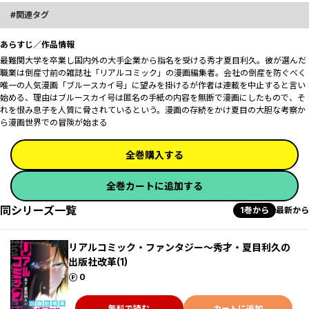
関連タグ
あらすじ／作品情報
最難関大学を卒業し国内外の大手企業から指名を受ける秀才夏目利久。彼が選んだ
職業は倒産寸前の雑誌社「リアルコミック」の漫画編集者。会社の倒産を防ぐべく
唯一の人気漫画「ブルースカイ号」に望みを掛けるが作者は連載を中止すると言い
始める、理由はブルースカイ号は匿名の手紙の内容を無断で漫画にしたもので、そ
れを恨み息子を人質に脅されているという。漫画の存続をかけ夏目の大胆な考察か
ら漫画世界での冒険が始まる
全巻購入する
全巻カートに追加する
同シリーズ一覧
1巻から
最新から
リアルコミック・ファンタジー～秀才・夏目利久の
出版社改革(1)
ポイント
0
無料で読む
カートに追加