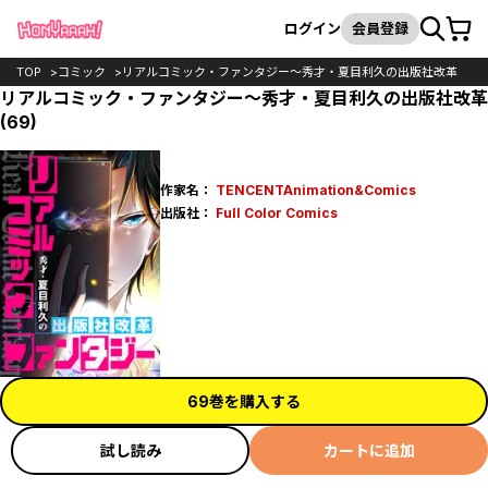
カート
検索
ログイン
会員登録
TOP
コミック
リアルコミック・ファンタジー～秀才・夏目利久の出版社改革
リアルコミック・ファンタジー～秀才・夏目利久の出版社改革
(69)
作家名：
TENCENTAnimation&Comics
出版社：
Full Color Comics
69巻を購入する
試し読み
カートに追加