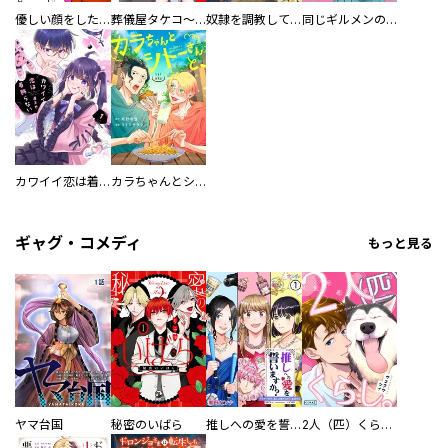
優しい顔をした親友は、夫と不倫して私の家に入り込んできた。
葬儀屋タケコ～あなたの最期、叶えます【電子単行本版】
奴隷を調教してハーレム作る
同じギルメンの声が好き
カワイイ恋は着飾らない
カラちゃんとシトーさんと、 【分冊版】
ギャグ・コメディ
もっと見る
ヤマ台国
秘密のいばら
推しへの愛を誓いますか？～アラサー女子、推しは逃げぬが人生逃げる～
2人（匹）くらし。