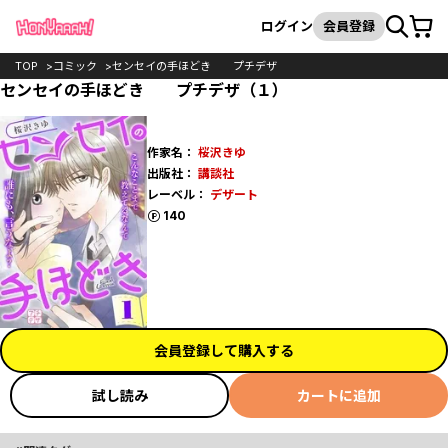
カート
検索
ログイン
会員登録
TOP
コミック
センセイの手ほどき プチデザ
センセイの手ほどき プチデザ（１）
作家名：
桜沢きゆ
出版社：
講談社
レーベル：
デザート
ポイント
140
会員登録して購入する
試し読み
カートに追加