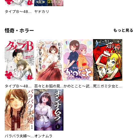
タイプＢ～48時間後、致死率100％～【単話】
ヤドカリ
怪奇・ホラー
もっと見る
タイプＢ～48時間後、致死率100％～【単話】
百々とお狐の見習い巫女生活【単行本版】
かのとこと～武蔵花町怪話譚～ 【連載版】
死ニガミ少女とスマホ神
バラバラ夫婦～手足をなくした夫はまだ生きてる
オンナムラ