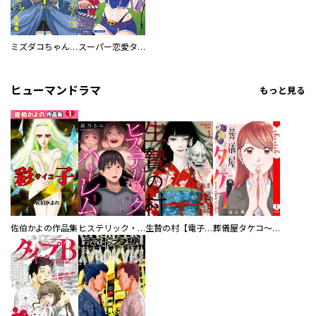
ミズダコちゃんからは逃げられない！
スーパー恋愛タイム！～現場でドＳな彼女は自宅でデレる～
ヒューマンドラマ
もっと見る
佐伯かよの作品集
ヒステリック・ハーレム～搾られる男と堕ちる女～【電子単行本版】
生贄の村【電子単行本版】
葬儀屋タケコ～あなたの最期、叶えます【電子単行本版】