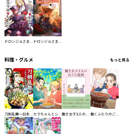
ドロンジョさまは転生しても悪役令嬢のままだった
ドロンジョさまは転生しても悪役令嬢のままだった【分冊版】
料理・グルメ
もっと見る
刀剣乱舞～日本号つれづれ酒～
カラちゃんとシトーさんと、 【分冊版】
働き女子3人のおうち晩酌
働くふたりのごほうび飯