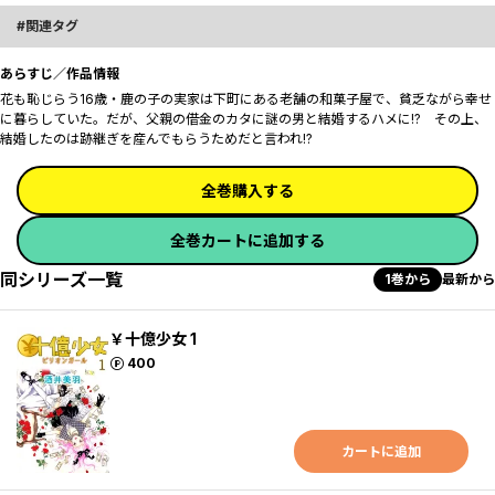
関連タグ
あらすじ／作品情報
花も恥じらう16歳・鹿の子の実家は下町にある老舗の和菓子屋で、貧乏ながら幸せ
に暮らしていた。だが、父親の借金のカタに謎の男と結婚するハメに!? その上、
結婚したのは跡継ぎを産んでもらうためだと言われ――!?
全巻購入する
全巻カートに追加する
同シリーズ一覧
1巻から
最新から
￥十億少女 1
ポイント
400
カートに追加