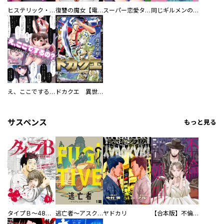
ヒステリック・ハーレム～搾られる男と堕ちる女～【電子単行本版】
復讐の魔女【電子単行本版】
スーパー恋愛タイム！～現場でドＳな彼女は自宅でデレる～
同じギルメンの声が好き
え、ここでするの？ アイドルのファンが知らない日常
ドカクエ 異世界ドカコッククエスト
サスペンス
もっと見る
タイプＢ～48時間後、致死率100％～【単話】
逃亡者～アスクレピオスの杖～
ヤドカリ
【合本版】不倫処刑