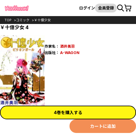
カート
検索
ログイン
会員登録
TOP
コミック
￥十億少女
￥十億少女 4
作家名：
酒井美羽
出版社：
A-WAGON
4巻を購入する
カートに追加