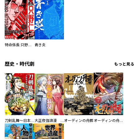
特命係長 只野仁ファイナル 愛蔵版
青き炎
歴史・時代劇
もっと見る
刀剣乱舞～日本号つれづれ酒～
大正夜伽浪漫 －金曜日の花嫁—
オーディンの舟葬
オーディンの舟葬 分冊版