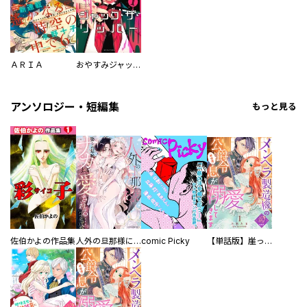
ＡＲＩＡ
おやすみジャック・ザ・リッパー
アンソロジー・短編集
もっと見る
佐伯かよの作品集
人外の旦那様に娶られ毎晩ナカまで愛される…。アンソロジー
comic Picky
【単話版】崖っぷち令嬢ですが、意地と策略で幸せになります！シリーズ