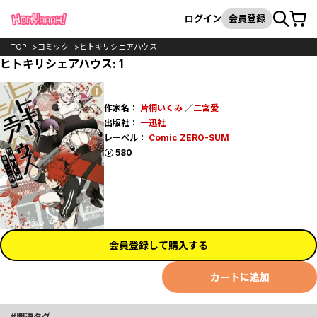
カート
検索
ログイン
会員登録
TOP
コミック
ヒトキリシェアハウス
ヒトキリシェアハウス: 1
作家名：
片桐いくみ
／
二宮愛
出版社：
一迅社
レーベル：
Comic ZERO-SUM
ポイント
580
会員登録して購入する
カートに追加
関連タグ