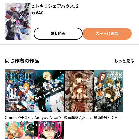
ヒトキリシェアハウス: 2
ポイント
640
試し読み
カートに追加
同じ作者の作品
もっと見る
Comic ZERO-SUM (コミック ゼロサム)
Are you Alice？
調律葬交Zyklus；CODE
最遊記RELOAD BLASTアンソロジー