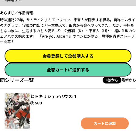
あらすじ／作品情報
時は迷路27年。サムライとチミモウリョウ、宇宙人が闊歩する世界。自称サムライ
のナグリは、18歳の門出に刀一本携えて、田舎から都へやってきた。だが、手持ち
もない彼は、生活するのも大変で…!? 公務員（K）・宇宙人（U)と一緒に1UKのシ
ェアハウス始めます!! 『Are you Alice？』のコンビが贈る、異種族青春ストーリ
ー開幕！
会員登録して全巻購入する
全巻カートに追加する
同シリーズ一覧
1巻から
最新から
ヒトキリシェアハウス: 1
ポイント
580
カートに追加