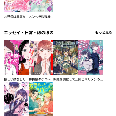
お兄様は馬鹿なんですか？～地味王女は婚約破棄に巻き込まれる～
メンヘラ製造機の公爵令息（過保護）が溺愛してきます
エッセイ・日常・ほのぼの
もっと見る
優しい顔をした親友は、夫と不倫して私の家に入り込んできた。
葬儀屋タケコ～あなたの最期、叶えます【電子単行本版】
奴隷を調教してハーレム作る
同じギルメンの声が好き