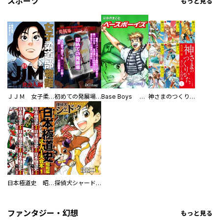
スポーツ
もっと見る
ＪＪＭ 女子柔道部物語 社会人編
初めての発展場 【白抜き修正版】
Base Boys 新装版
神さまのつくりかた。スーパー大合本
日本極道史 昭和編 スーパー大合本
探偵犬シャードック（新装版）
ファンタジー・幻想
もっと見る