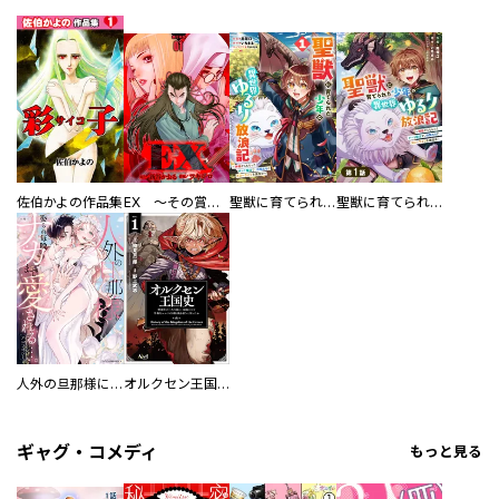
佐伯かよの作品集
EX ～その賞金稼ぎは、世界の出口を探す～【単行本版】
聖獣に育てられた少年の異世界ゆるり放浪記～神様からもらったチート魔法で、仲間たちとスローライフを満喫中～
聖獣に育てられた少年の異世界ゆるり放浪記～神様からもらったチート魔法で、仲間たちとスローライフを満喫中～【分冊版】
人外の旦那様に娶られ毎晩ナカまで愛される…。アンソロジー
オルクセン王国史
ギャグ・コメディ
もっと見る