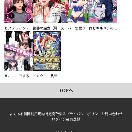
ヒステリック・ハーレム～搾られる男と堕ちる女～【電子単行本版】
復讐の魔女【電子単行本版】
スーパー恋愛タイム！～現場でドＳな彼女は自宅でデレる～
同じギルメンの声が好き
え、ここでするの？ アイドルのファンが知らない日常
ドカクエ 異世界ドカコッククエスト
TOPへ
よくある質問
利用規約
特定商取引法
プライバシーポリシー
お問い合わせ
ログイン
会員登録