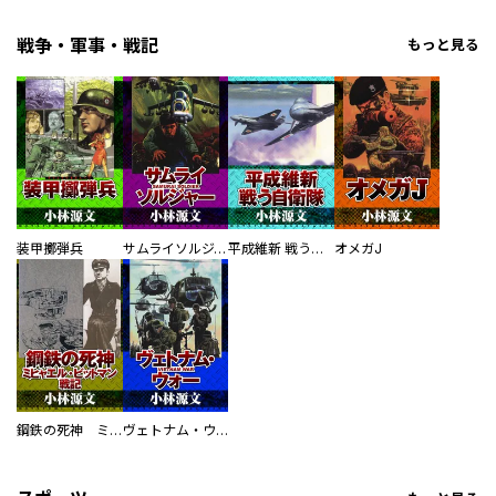
戦争・軍事・戦記
もっと見る
装甲擲弾兵
サムライソルジャー SAMURAI SOLDIER
平成維新 戦う自衛隊
オメガJ
鋼鉄の死神 ミヒャエル・ビットマン戦記
ヴェトナム・ウォー VIETNAM WAR