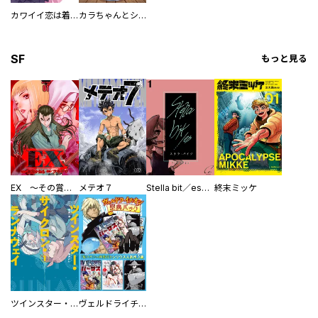
カワイイ恋は着飾らない
カラちゃんとシトーさんと、 【分冊版】
SF
もっと見る
EX ～その賞金稼ぎは、世界の出口を探す～【単行本版】
メテオ７
Stella bit／es【単話版】
終末ミッケ
ツインスター・サイクロン・ランナウェイ
ヴェルドライチオシ聖典パック 『転スラ』ミニ画集付き シリウス人気作３選