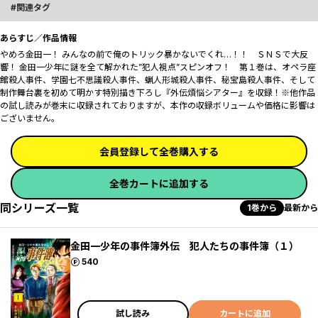
関連タグ
あらすじ／作品情報
やめろ金田一！ みんなの前で俺のトリック暴かないでくれ…！！ ＳＮＳで大反
響！ 金田一少年に謎を全て解かれた”犯人視点”スピンオフ！ 第１巻は、オペラ座
館殺人事件、学園七不思議殺人事件、蝋人形城殺人事件、秘宝島殺人事件、そして
制作舞台裏を初めて明かす特別描き下ろし『外伝煩悩シアター』を収録！※他作品
の試し読みが巻末に収録されておりますが、本作の収録ボリュームや価格に影響は
ございません。
会員登録して全巻購入する
全巻カートに追加する
同シリーズ一覧
1巻から
最新から
金田一少年の事件簿外伝 犯人たちの事件簿（１）
ポイント
540
試し読み
カートに追加