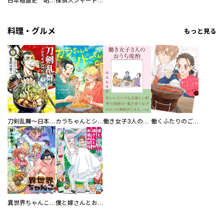
日本極道史 昭和編 スーパー大合本
探偵犬シャードック（新装版）
料理・グルメ
もっと見る
刀剣乱舞～日本号つれづれ酒～
カラちゃんとシトーさんと、 【分冊版】
働き女子3人のおうち晩酌
働くふたりのごほうび飯
異世界ちゃんこ～横綱目前に召喚されたんだが～ 【連載版】
僕と嫁さんとお酒の関係