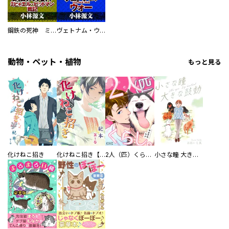
鋼鉄の死神 ミヒャエル・ビットマン戦記
ヴェトナム・ウォー VIETNAM WAR
動物・ペット・植物
もっと見る
化けねこ招き
化けねこ招き【描きおろし付合冊版】
2人（匹）くらし。
小さな瞳 大きな鼓動