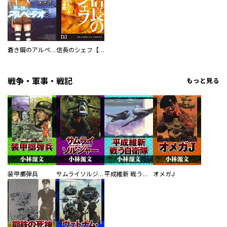
蒼き鋼のアルペジオ
信長のシェフ【単話版】
戦争・軍事・戦記
もっと見る
装甲擲弾兵
サムライソルジャー SAMURAI SOLDIER
平成維新 戦う自衛隊
オメガJ