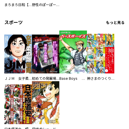
まろまろ日和【豪華版】
野性のぽーぽー【豪華版】
スポーツ
もっと見る
ＪＪＭ 女子柔道部物語 社会人編
初めての発展場 【白抜き修正版】
Base Boys 新装版
神さまのつくりかた。スーパー大合本