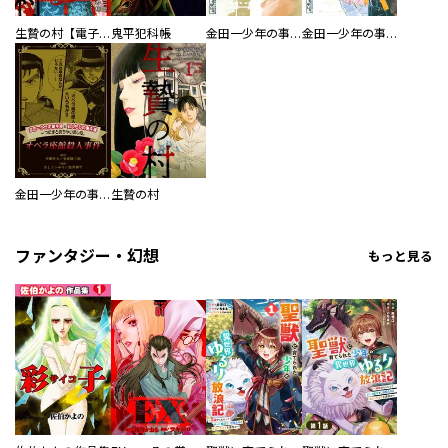
生贄の村【電子単行本版】
鬼平犯科帳
金田一少年の事件簿
金田一少年の事件簿 短編集
金田一少年の事件簿と犯人たちの事件簿 一つにまとめちゃいました。
生贄の村
ファンタジー・幻想
もっと見る