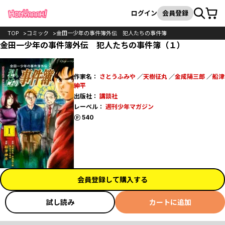
カート
検索
ログイン
会員登録
TOP
コミック
金田一少年の事件簿外伝 犯人たちの事件簿
金田一少年の事件簿外伝 犯人たちの事件簿（１）
作家名：
さとうふみや
／
天樹征丸
／
金成陽三郎
／
船津
紳平
出版社：
講談社
レーベル：
週刊少年マガジン
ポイント
540
会員登録して購入する
試し読み
カートに追加