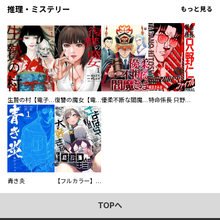
推理・ミステリー
もっと見る
生贄の村【電子単行本版】
復讐の魔女【電子単行本版】
優柔不断な閻魔さま
特命係長 只野仁ファイナル 愛蔵版
青き炎
【フルカラー】さよなら、私の大好きな１０００人のキミ。
TOPへ