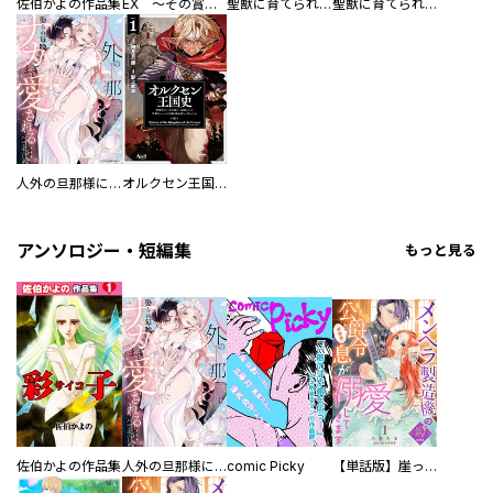
佐伯かよの作品集
EX ～その賞金稼ぎは、世界の出口を探す～【単行本版】
聖獣に育てられた少年の異世界ゆるり放浪記～神様からもらったチート魔法で、仲間たちとスローライフを満喫中～
聖獣に育てられた少年の異世界ゆるり放浪記～神様からもらったチート魔法で、仲間たちとスローライフを満喫中～【分冊版】
人外の旦那様に娶られ毎晩ナカまで愛される…。アンソロジー
オルクセン王国史
アンソロジー・短編集
もっと見る
佐伯かよの作品集
人外の旦那様に娶られ毎晩ナカまで愛される…。アンソロジー
comic Picky
【単話版】崖っぷち令嬢ですが、意地と策略で幸せになります！シリーズ