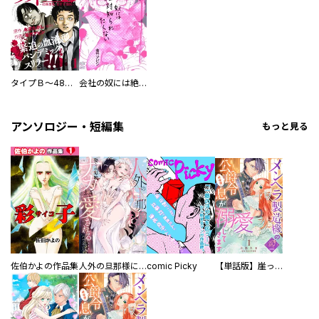
タイプＢ～48時間後、致死率100％～
会社の奴には絶対知られたくない
アンソロジー・短編集
もっと見る
佐伯かよの作品集
人外の旦那様に娶られ毎晩ナカまで愛される…。アンソロジー
comic Picky
【単話版】崖っぷち令嬢ですが、意地と策略で幸せになります！シリーズ