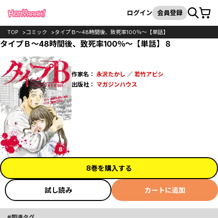
カート
検索
ログイン
会員登録
TOP
コミック
タイプＢ～48時間後、致死率100％～【単話】
タイプＢ～48時間後、致死率100％～【単話】８
作家名：
永沢たかし
／
若竹アビシ
出版社：
マガジンハウス
8巻を購入する
試し読み
カートに追加
関連タグ