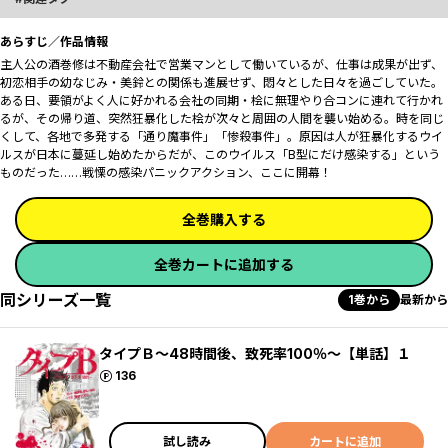
あらすじ／作品情報
主人公の酒巻修は不動産会社で営業マンとして働いているが、仕事は成果が出ず、
初恋相手の幼なじみ・美鈴との関係も進展せず、悶々とした日々を過ごしていた。
ある日、要領がよく人に好かれる会社の同期・桧に無理やり合コンに連れて行かれ
るが、その帰り道、突然狂暴化した桧が次々と周囲の人間を襲い始める。時を同じ
くして、各地で多発する「通り魔事件」「惨殺事件」。原因は人が狂暴化するウイ
ルスが日本に蔓延し始めたからだが、このウイルス「B型にだけ感染する」という
ものだった……戦慄の感染パニックアクション、ここに開幕！
全巻購入する
全巻カートに追加する
同シリーズ一覧
1巻から
最新から
タイプＢ～48時間後、致死率100％～【単話】１
ポイント
136
試し読み
カートに追加