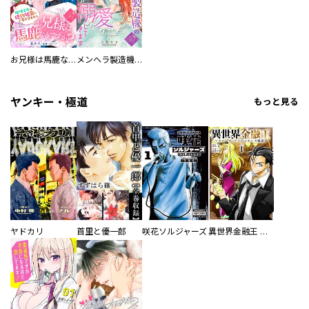
お兄様は馬鹿なんですか？～地味王女は婚約破棄に巻き込まれる～
メンヘラ製造機の公爵令息（過保護）が溺愛してきます
ヤンキー・極道
もっと見る
ヤドカリ
首里と優一郎
咲花ソルジャーズ
異世界金融王 ～クローネ・ゴルディオンの覇道～