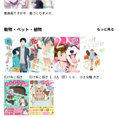
委員長ですが不良になるほど恋してます！
巣づくりオメガバース
動物・ペット・植物
もっと見る
化けねこ招き
化けねこ招き【描きおろし付合冊版】
2人（匹）くらし。
小さな瞳 大きな鼓動