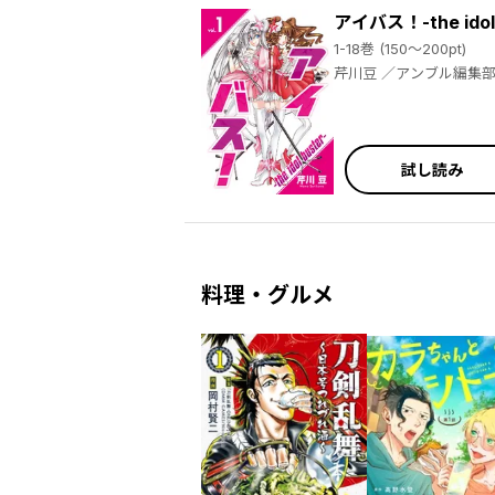
アイバス！-the idol 
1-18巻 (150～200pt)
芹川豆 ／アンブル編集
試し読み
料理・グルメ