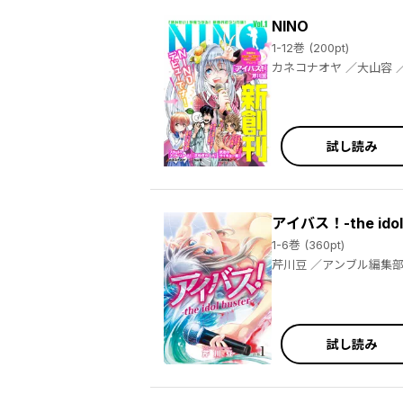
NINO
1-12巻 (200pt)
試し読み
アイバス！-the ido
1-6巻 (360pt)
芹川豆 ／アンブル編集
試し読み