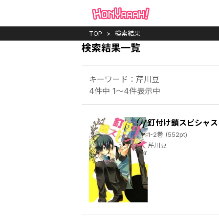
TOP
検索結果
検索結果一覧
キーワード：芹川豆
4件中 1～4件表示中
釘付け鎖スピシャス
1-2巻 (552pt)
芹川豆