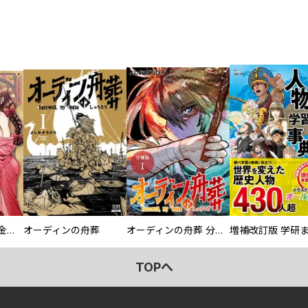
大正夜伽浪漫 －金曜日の花嫁—
オーディンの舟葬
オーディンの舟葬 分冊版
TOPへ