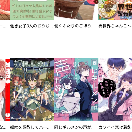
カラちゃんとシトーさんと、 【分冊版】
働き女子3人のおうち晩酌
働くふたりのごほうび飯
葬儀屋タケコ～あなたの最期、叶えます【電子単行本版】
奴隷を調教してハーレム作る
同じギルメンの声が好き