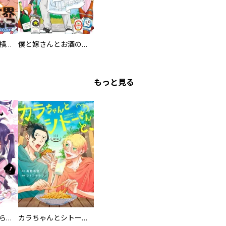
異世界ちゃんこ～横綱目前に召喚されたんだが～ 【連載版】
僕と嫁さんとお酒の関係
もっと見る
カワイイ恋は着飾らない
カラちゃんとシトーさんと、 【分冊版】