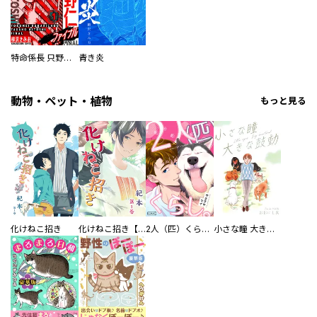
特命係長 只野仁ファイナル 愛蔵版
青き炎
動物・ペット・植物
もっと見る
化けねこ招き
化けねこ招き【描きおろし付合冊版】
2人（匹）くらし。
小さな瞳 大きな鼓動