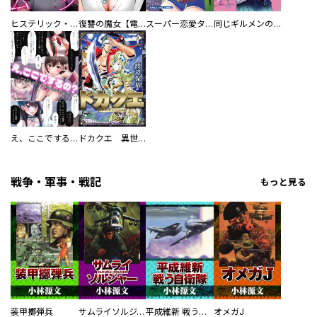
ヒステリック・ハーレム～搾られる男と堕ちる女～【電子単行本版】
復讐の魔女【電子単行本版】
スーパー恋愛タイム！～現場でドＳな彼女は自宅でデレる～
同じギルメンの声が好き
え、ここでするの？ アイドルのファンが知らない日常
ドカクエ 異世界ドカコッククエスト
戦争・軍事・戦記
もっと見る
装甲擲弾兵
サムライソルジャー SAMURAI SOLDIER
平成維新 戦う自衛隊
オメガJ