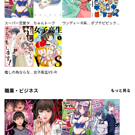
スーパー恋愛タイム！～現場でドＳな彼女は自宅でデレる～
ちゅんトーク
ウンディーネ系彼氏
ポプテピピック SEASON EIGHT
推しの為ならなんでもします！
女子高生VS-R
職業・ビジネス
もっと見る