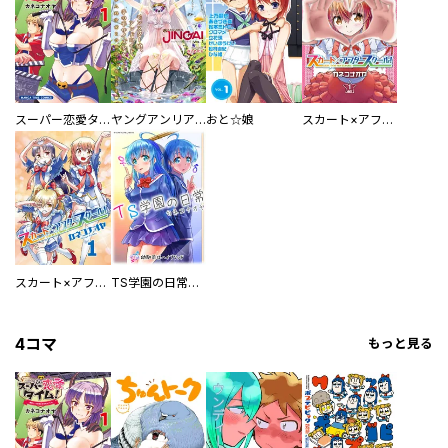
スーパー恋愛タイム！～現場でドＳな彼女は自宅でデレる～
ヤングアンリアルJINGAI
おと☆娘
スカート×アフタースクール！【合本版】
スカート×アフタースクール！
TS学園の日常【単話】
4コマ
もっと見る