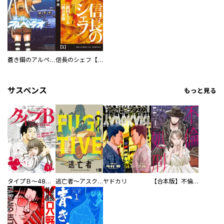
蒼き鋼のアルペジオ
信長のシェフ【単話版】
サスペンス
もっと見る
タイプＢ～48時間後、致死率100％～【単話】
逃亡者～アスクレピオスの杖～
ヤドカリ
【合本版】不倫処刑