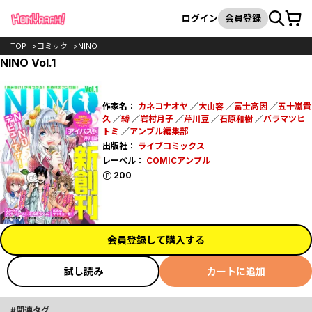
カート
検索
ログイン
会員登録
TOP
コミック
NINO
NINO Vol.1
作家名：
カネコナオヤ
／
大山容
／
富士高因
／
五十嵐貴
久
／
縛
／
岩村月子
／
芹川豆
／
石原和樹
／
バラマツヒ
トミ
／
アンブル編集部
出版社：
ライブコミックス
レーベル：
COMICアンブル
ポイント
200
会員登録して購入する
試し読み
カートに追加
関連タグ