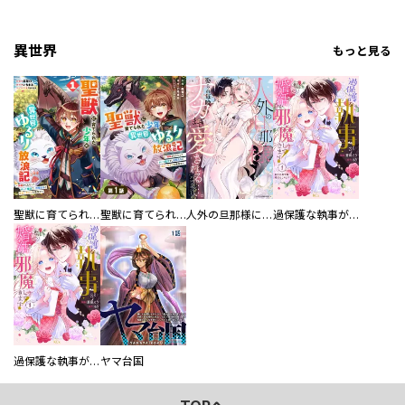
異世界
もっと見る
聖獣に育てられた少年の異世界ゆるり放浪記～神様からもらったチート魔法で、仲間たちとスローライフを満喫中～
聖獣に育てられた少年の異世界ゆるり放浪記～神様からもらったチート魔法で、仲間たちとスローライフを満喫中～【分冊版】
人外の旦那様に娶られ毎晩ナカまで愛される…。アンソロジー
過保護な執事が私の婚活を邪魔してきます！ 分冊版
過保護な執事が私の婚活を邪魔してきます！
ヤマ台国