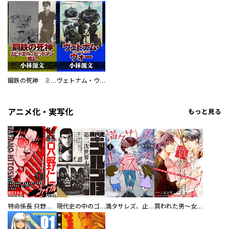
鋼鉄の死神 ミヒャエル・ビットマン戦記
ヴェトナム・ウォー VIETNAM WAR
アニメ化・実写化
もっと見る
特命係長 只野仁ファイナル 愛蔵版
現代史の中のゴルゴ13
満タサレズ、止メラレズ
買われた男～女性限定快感セラピスト～【描き下ろしおまけ付き特装版】