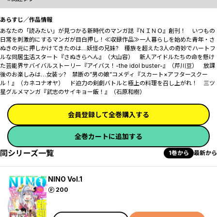
あらすじ／作品情報
あなたの「読みたい」が見つかる新時代のマンガ誌『ＮＩＮＯ』創刊！ いつもの
日常を刺激的にするマンガが目白押し！≪収録作品≫一人暮らしを始めた青年・さ
ぬきの元に押しかけてきたのは…妖怪の兄妹? 種族を超えた3人の奇妙でハートフ
ルな同居生活スタート『さぬきらへん』（大山容） 新人アイドルたちの命を懸け
た芸能界サバイバルストーリー『アイバス！-the idol buster-』（芹川豆） 放課
後のお楽しみは…女装ッ? 禁断の”男の娘”コメディ『スカート×アフタースクー
ル！』（カネコナオヤ） ド迫力の剣劇バトルと極上の料理を召し上がれ！ 三ツ
星グルメマンガ『武志のサイキョー飯！』（石原和樹）
会員登録して全巻購入する
全巻カートに追加する
同シリーズ一覧
1巻から
最新から
NINO Vol.1
ポイント
200