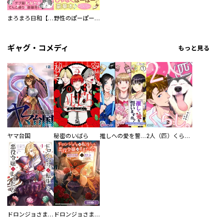
まろまろ日和【豪華版】
野性のぽーぽー【豪華版】
ギャグ・コメディ
もっと見る
ヤマ台国
秘密のいばら
推しへの愛を誓いますか？～アラサー女子、推しは逃げぬが人生逃げる～
2人（匹）くらし。
ドロンジョさまは転生しても悪役令嬢のままだった
ドロンジョさまは転生しても悪役令嬢のままだった【分冊版】