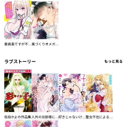
委員長ですが不良になるほど恋してます！
巣づくりオメガバース
ラブストーリー
もっと見る
佐伯かよの作品集
人外の旦那様に娶られ毎晩ナカまで愛される…。アンソロジー
好きじゃないけど、抱いてください【電子単行本版／特典おまけ付き】
聖女不在による仮初め婚なのに、不器用な王太子に溺愛されています【電子単行本版／特典おまけ付き】