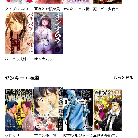
タイプＢ～48時間後、致死率100％～【単話】
百々とお狐の見習い巫女生活【単行本版】
かのとこと～武蔵花町怪話譚～ 【連載版】
死ニガミ少女とスマホ神
バラバラ夫婦～手足をなくした夫はまだ生きてる
オンナムラ
ヤンキー・極道
もっと見る
ヤドカリ
首里と優一郎
咲花ソルジャーズ
異世界金融王 ～クローネ・ゴルディオンの覇道～