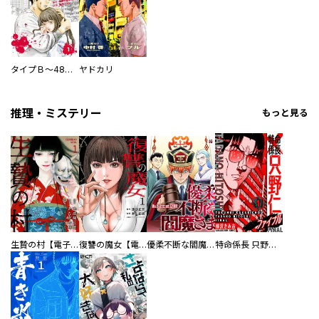
タイプＢ～48時間後、致死率100％～【単話】
ヤドカリ
推理・ミステリー
もっと見る
生贄の村【電子単行本版】
復讐の魔女【電子単行本版】
優柔不断な閻魔さま
特命係長 只野仁ファイナル 愛蔵版