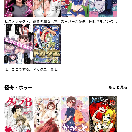
ヒステリック・ハーレム～搾られる男と堕ちる女～【電子単行本版】
復讐の魔女【電子単行本版】
スーパー恋愛タイム！～現場でドＳな彼女は自宅でデレる～
同じギルメンの声が好き
え、ここでするの？ アイドルのファンが知らない日常
ドカクエ 異世界ドカコッククエスト
怪奇・ホラー
もっと見る