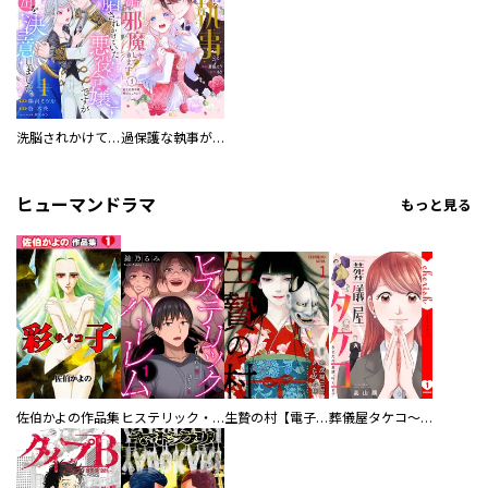
洗脳されかけていた悪役令嬢ですが家出を決意しました。【電子単行本版／特典おまけ付き】
過保護な執事が私の婚活を邪魔してきます！ 分冊版
ヒューマンドラマ
もっと見る
佐伯かよの作品集
ヒステリック・ハーレム～搾られる男と堕ちる女～【電子単行本版】
生贄の村【電子単行本版】
葬儀屋タケコ～あなたの最期、叶えます【電子単行本版】