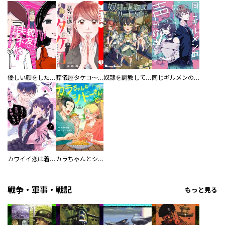
優しい顔をした親友は、夫と不倫して私の家に入り込んできた。
葬儀屋タケコ～あなたの最期、叶えます【電子単行本版】
奴隷を調教してハーレム作る
同じギルメンの声が好き
カワイイ恋は着飾らない
カラちゃんとシトーさんと、 【分冊版】
戦争・軍事・戦記
もっと見る