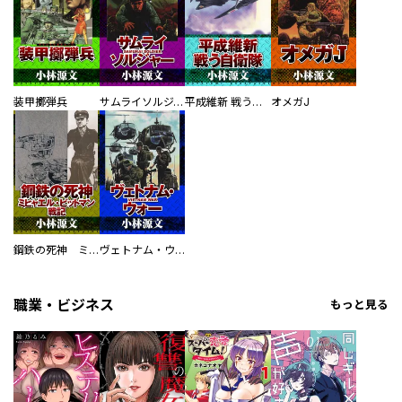
装甲擲弾兵
サムライソルジャー SAMURAI SOLDIER
平成維新 戦う自衛隊
オメガJ
鋼鉄の死神 ミヒャエル・ビットマン戦記
ヴェトナム・ウォー VIETNAM WAR
職業・ビジネス
もっと見る