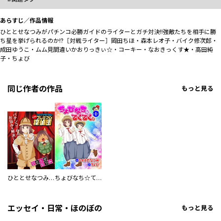
あらすじ／作品情報
ひととせなつみがパチンコ必勝ガイドのライターとガチ対決!!強敵たちを相手に勝
ち星を挙げられるのか!?［対戦ライター］岡田ちほ・森本レオ子・バイク修次郎・
成田ゆうこ・ムム見間違いかおりっきぃ☆・コーキー・なおきっくす★・高田純
子・ちょび
同じ作者の作品
もっと見る
ひととせなつみのこちらプレミアム探偵団
ちょびなち☆てくてく
エッセイ・日常・ほのぼの
もっと見る