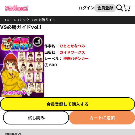
カート
検索
ログイン
会員登録
TOP
コミック
VS必勝ガイド
VS必勝ガイドvol.1
作家名：
ひととせなつみ
出版社：
ガイドワークス
レーベル：
漫画パチンカー
ポイント
600
会員登録して購入する
試し読み
カートに追加
関連タグ