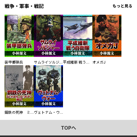
戦争・軍事・戦記
もっと見る
装甲擲弾兵
サムライソルジャー SAMURAI SOLDIER
平成維新 戦う自衛隊
オメガJ
鋼鉄の死神 ミヒャエル・ビットマン戦記
ヴェトナム・ウォー VIETNAM WAR
TOPへ