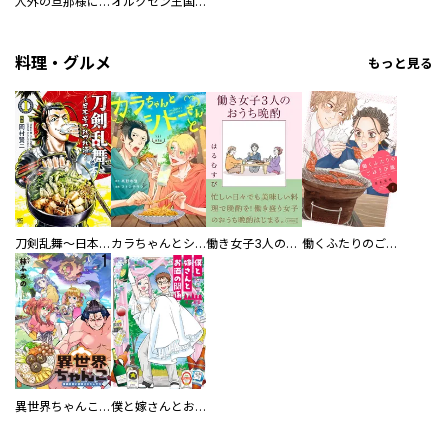
人外の旦那様に娶られ毎晩ナカまで愛される…。アンソロジー
オルクセン王国史
料理・グルメ
もっと見る
刀剣乱舞～日本号つれづれ酒～
カラちゃんとシトーさんと、 【分冊版】
働き女子3人のおうち晩酌
働くふたりのごほうび飯
異世界ちゃんこ～横綱目前に召喚されたんだが～ 【連載版】
僕と嫁さんとお酒の関係