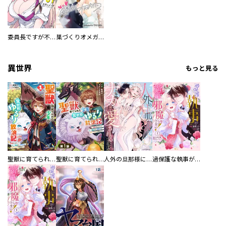
委員長ですが不良になるほど恋してます！
巣づくりオメガバース
異世界
もっと見る
聖獣に育てられた少年の異世界ゆるり放浪記～神様からもらったチート魔法で、仲間たちとスローライフを満喫中～
聖獣に育てられた少年の異世界ゆるり放浪記～神様からもらったチート魔法で、仲間たちとスローライフを満喫中～【分冊版】
人外の旦那様に娶られ毎晩ナカまで愛される…。アンソロジー
過保護な執事が私の婚活を邪魔してきます！ 分冊版