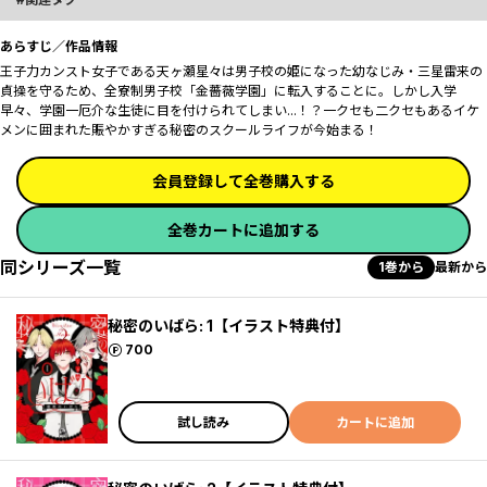
あらすじ／作品情報
王子力カンスト女子である天ヶ瀬星々は男子校の姫になった幼なじみ・三星雷来の
貞操を守るため、全寮制男子校「金薔薇学園」に転入することに。しかし入学
早々、学園一厄介な生徒に目を付けられてしまい...！？一クセも二クセもあるイケ
メンに囲まれた賑やかすぎる秘密のスクールライフが今始まる！
会員登録して全巻購入する
全巻カートに追加する
同シリーズ一覧
1巻から
最新から
秘密のいばら: 1【イラスト特典付】
ポイント
700
試し読み
カートに追加