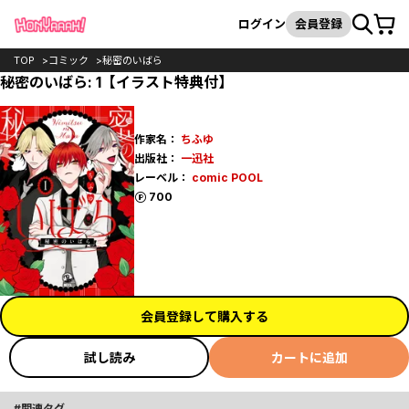
カート
検索
ログイン
会員登録
TOP
コミック
秘密のいばら
秘密のいばら: 1【イラスト特典付】
作家名：
ちふゆ
出版社：
一迅社
レーベル：
comic POOL
ポイント
700
会員登録して購入する
試し読み
カートに追加
関連タグ