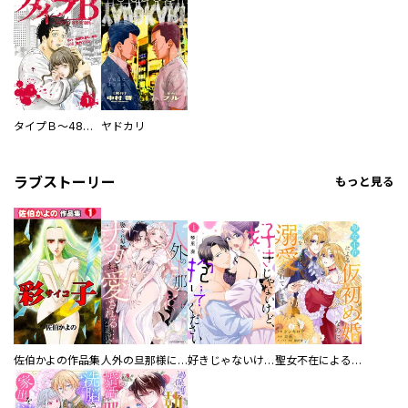
タイプＢ～48時間後、致死率100％～【単話】
ヤドカリ
ラブストーリー
もっと見る
佐伯かよの作品集
人外の旦那様に娶られ毎晩ナカまで愛される…。アンソロジー
好きじゃないけど、抱いてください【電子単行本版／特典おまけ付き】
聖女不在による仮初め婚なのに、不器用な王太子に溺愛されています【電子単行本版／特典おまけ付き】