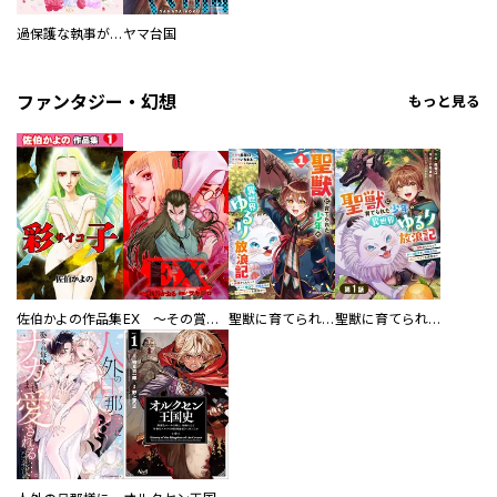
過保護な執事が私の婚活を邪魔してきます！
ヤマ台国
ファンタジー・幻想
もっと見る
佐伯かよの作品集
EX ～その賞金稼ぎは、世界の出口を探す～【単行本版】
聖獣に育てられた少年の異世界ゆるり放浪記～神様からもらったチート魔法で、仲間たちとスローライフを満喫中～
聖獣に育てられた少年の異世界ゆるり放浪記～神様からもらったチート魔法で、仲間たちとスローライフを満喫中～【分冊版】