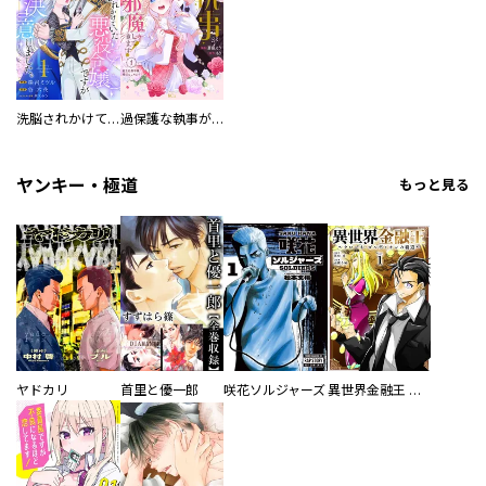
洗脳されかけていた悪役令嬢ですが家出を決意しました。【電子単行本版／特典おまけ付き】
過保護な執事が私の婚活を邪魔してきます！ 分冊版
ヤンキー・極道
もっと見る
ヤドカリ
首里と優一郎
咲花ソルジャーズ
異世界金融王 ～クローネ・ゴルディオンの覇道～