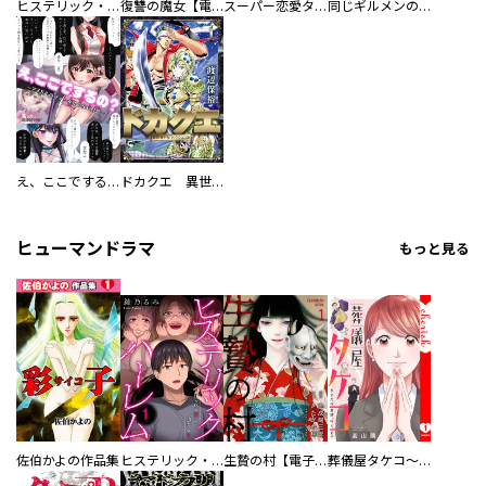
ヒステリック・ハーレム～搾られる男と堕ちる女～【電子単行本版】
復讐の魔女【電子単行本版】
スーパー恋愛タイム！～現場でドＳな彼女は自宅でデレる～
同じギルメンの声が好き
え、ここでするの？ アイドルのファンが知らない日常
ドカクエ 異世界ドカコッククエスト
ヒューマンドラマ
もっと見る
佐伯かよの作品集
ヒステリック・ハーレム～搾られる男と堕ちる女～【電子単行本版】
生贄の村【電子単行本版】
葬儀屋タケコ～あなたの最期、叶えます【電子単行本版】