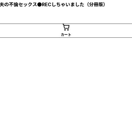
夫の不倫セックス●RECしちゃいました（分冊版）
カート
作品詳細