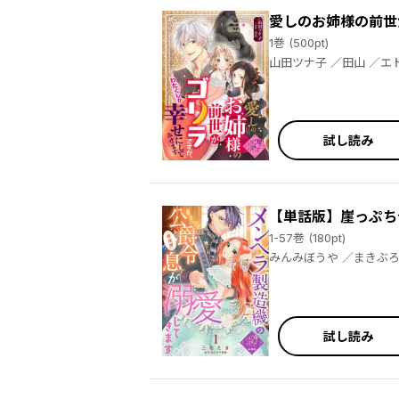
愛しのお姉様の前世
1巻 (500pt)
山田ツナ子
試し読み
【単話版】崖っぷち
1-57巻 (180pt)
みんみぼうや ／まきぶろ ／エトワール編集部 ／三毛たま ／あさぎ千夜春 ／夏木立 ／gacchi ／黒百合姫 ／雪兎ざっく ／宇賀有良 ／あんこ ／緋
試し読み