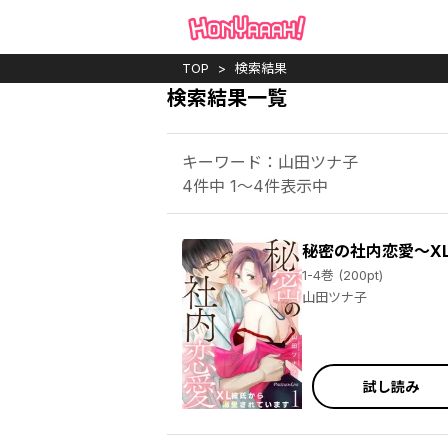
TOP
検索結果
検索結果一覧
キーワード：山田ツナ子
4件中 1～4件表示中
秘密の社内恋愛～X
1-4巻 (200pt)
山田ツナ子
試し読み