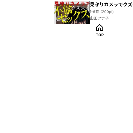
見守りカメラでクズ
1-6巻 (200pt)
山田ツナ子
TOP
試し読み
4コマ