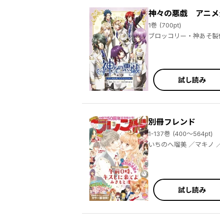
神々の悪戯 アニメ
1巻 (700pt)
／松原 秀 ／映画『言えない秘密』 ／よしいえみみこ ／はなまる糀二 ／春凪りぐ ／大月キエ ／近森イチカ ／いちのへ瑠美 ／清野静流 ／ミツオカ ／うさ沢妹子 ／伊藤里 ／雪森さくら ／古仲なこ ／ゆのはらゆの ／園田よう ／南波あつこ ／倉知よね ／桃生有希 ／久遊あさこ ／神葉理世 ／ｉｃｈｉｍｉ ／鶴吉繪里 ／はそら ／藤原みかん ／リカチ ／さくま丼
ブロッコリー・神あそ製作委員会 ／芝美奈子 ／衣丘わこ ／ヤミ香 ／希月 ／吉 ／ｍｏｏ ／緋霧 雪 ／ク
ちの
試し読み
別冊フレンド
1-137巻 (400～564pt)
いちのへ瑠美 ／マキノ ／みきもと凜 ／南波あつこ ／餡蜜 ／ひぐちにちほ ／三次マキ ／町野いろは ／北川夕夏 ／黒野カンナ ／りぃ ／鈴峰あおい ／相川ヒロ ／柚月純 ／るかな ／千里みこ ／あかり ／蘭那 ／渡辺あゆ ／恩田ゆじ ／紅雨ぐみ ／苺谷しげる ／大野仁美 ／黒月悠 ／早咲ぱに ／武桐千 ／蒼井まもる ／はつはる ／春木さき ／斉木優 ／見崎なつみ ／春藤なかば ／岡野セキ ／西野ひな ／久木さとみ ／安曇ゆうひ ／なるき ／岩井あき ／大友なな ／斎藤栞
試し読み