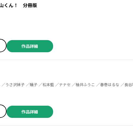
山くん！ 分冊版
作品詳細
コ ／みずさわるる ／六多いくみ ／雪森さくら
作品詳細