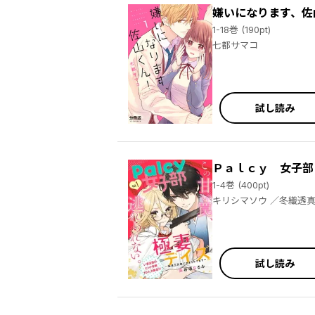
嫌いになります、佐
1-18巻 (190pt)
七都サマコ
試し読み
Ｐａｌｃｙ 女子部
1-4巻 (400pt)
キリシマソウ ／冬織透真 ／うさ沢妹子 ／蟻子 ／松本藍 ／ナナセ ／柚井ふうこ ／春巻はるな ／長谷垣なるみ ／岩井あき ／杜若わか ／七都サマ
試し読み