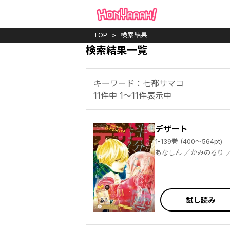
TOP
検索結果
検索結果一覧
キーワード：七都サマコ
11件中 1～11件表示中
デザート
1-139巻 (400～564pt)
あなしん ／かみのるり ／やまもり三香 ／森下ｓｕｕ ／亜南くじら ／森野萌 ／どーるる ／タアモ ／朝井うみ ／玉島ノン ／金田一蓮十郎 ／佐倉チカコ ／朝日悠 ／伊鳴優子 ／きみづき ／萬田リン ／ことぶきりー ／栄羽弥 ／凛田百々 ／琥珀よる ／筒居つい ／ろびこ ／二桜サク ／芥文絵 ／菅田うり ／吉野マリ ／桑佳あさ ／岩下慶子 ／真崎総子 ／葉月かなえ ／桐島りら ／アサダニッキ ／満井春香 ／天倉ふゆ ／馬瀬あずさ ／築島治 ／野切耀子 ／藤もも ／高渕アスミ ／当麻真
試し読み