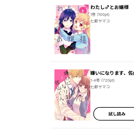
わたし♂とお嬢様
1巻 (100pt)
七都サマコ
嫌いになります、佐
1-4巻 (720pt)
七都サマコ
試し読み