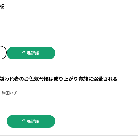
版
作品詳細
嫌われ者のお色気令嬢は成り上がり貴族に溺愛される
サマコ ／玉川玉子 ／駒田ハチ
作品詳細