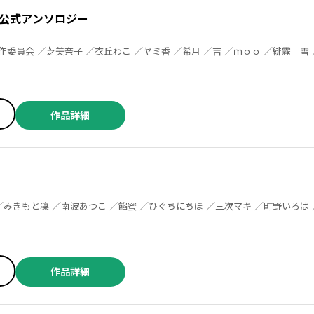
公式アンソロジー
子 ／サイトウユリ ／ごまふ ／瀬戸めぐむ ／ゆいじ ／杜若わか ／森沢こまり ／山科ティナ ／古倉よすが ／空神セイ ／やっこ ／ナカガワパリ ／トヨタトヨ ／芋Ｕｔｏ
マタル ／七都サマコ ／藤崎かるは ／さ
しあ ／にわかやす ／ｍｏｒｉ
作品詳細
作品詳細