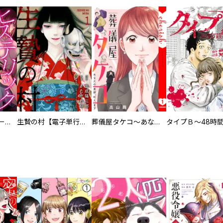
ヒステリック・ハーレム～搾られる男と堕ちる女～【電子単行本版】
生贄の村【電子単行本版】
葬儀屋タケコ～あなたの最期、叶えます【電子単行本版】