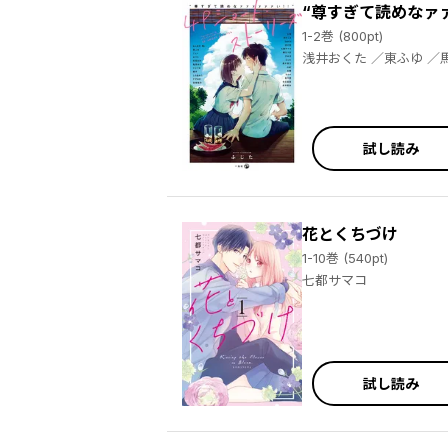
“尊すぎて読めなァ
1-2巻 (800pt)
浅井おくた ／東ふゆ ／馬あぐり ／小山田 ／杜若わか ／柏木香乃 ／9℃ ／紺野ぱる ／すずゆき ／せかねこ ／空翔俊介 ／立葵 ／茶々ごま ／
tunral ／泥川恵 ／七都サマコ ／能一ニェ ／秦なつは ／びみ太 ／まじこ ／松本ぼっくり ／ミイコ ／右腹 ／目玉焼き ／山口えいと ／あらをか青
試し読み
花とくちづけ
1-10巻 (540pt)
七都サマコ
試し読み