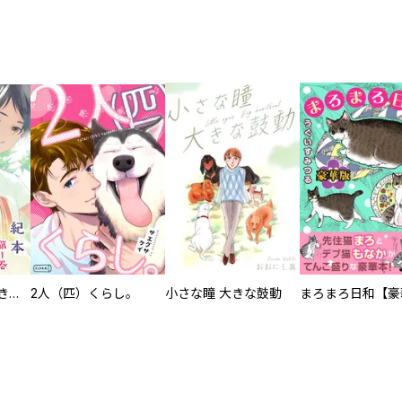
化けねこ招き【描きおろし付合冊版】
2人（匹）くらし。
小さな瞳 大きな鼓動