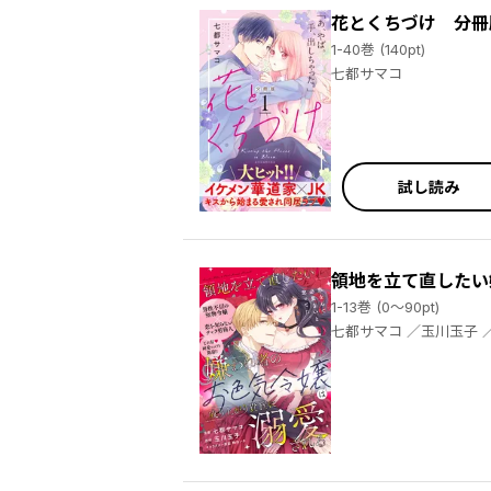
花とくちづけ 分冊
1-40巻 (140pt)
七都サマコ
試し読み
領地を立て直したい
1-13巻 (0～90pt)
七都