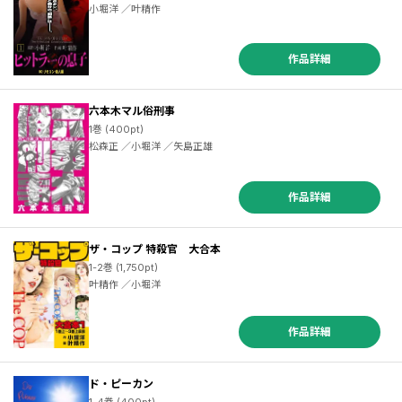
小堀洋 ／叶精作
作品詳細
六本木マル俗刑事
1巻 (400pt)
松森正 ／小堀洋 ／矢島正雄
作品詳細
ザ・コップ 特殺官 大合本
1-2巻 (1,750pt)
叶精作 ／小堀洋
作品詳細
ド・ピーカン