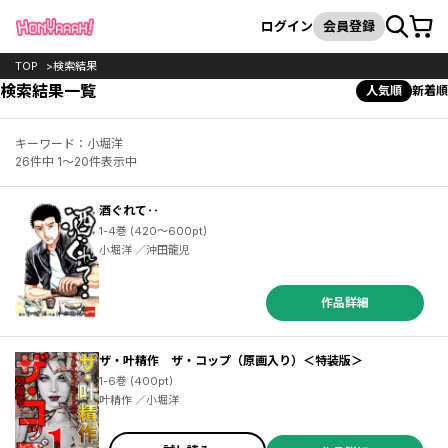
カート
検索
ログイン
会員登録
TOP
検索結果
検索結果一覧
人気順
新着順
キーワード：小堀洋
26件中 1～20件表示中
酒ぐれて‥
1-4巻 (420～600pt)
小堀洋 ／沖田龍児
作品詳細
ザ・叶精作 ザ・コップ（原画入り）＜特装版＞
1-6巻 (400pt)
叶精作 ／小堀洋