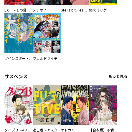
EX ～その賞金稼ぎは、世界の出口を探す～【単行本版】
メテオ７
Stella bit／es【単話版】
終末ミッケ
ツインスター・サイクロン・ランナウェイ
ヴェルドライチオシ聖典パック 『転スラ』ミニ画集付き シリウス人気作３選
サスペンス
もっと見る
タイプＢ～48時間後、致死率100％～【単話】
逃亡者～アスクレピオスの杖～
ヤドカリ
【合本版】不倫処刑