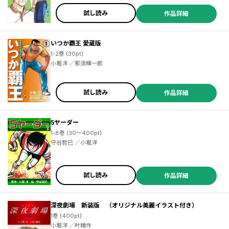
試し読み
作品詳細
いつか覇王 愛蔵版
1-2巻 (30pt)
小堀洋 ／那須輝一郎
試し読み
作品詳細
5ヤーダー
1-8巻 (30～400pt)
守谷哲巳 ／小堀洋
試し読み
作品詳細
深夜劇場 新装版 （オリジナル美麗イラスト付き）
1巻 (400pt)
小堀洋 ／叶精作