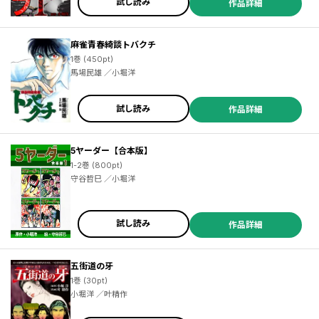
試し読み
作品詳細
麻雀青春綺談トバクチ
1巻 (450pt)
馬場民雄 ／小堀洋
試し読み
作品詳細
5ヤーダー【合本版】
1-2巻 (800pt)
守谷哲巳 ／小堀洋
試し読み
作品詳細
五街道の牙
1巻 (30pt)
小堀洋 ／叶精作