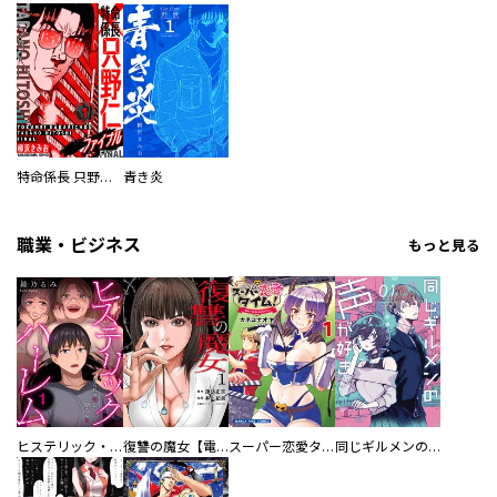
特命係長 只野仁ファイナル 愛蔵版
青き炎
職業・ビジネス
もっと見る
ヒステリック・ハーレム～搾られる男と堕ちる女～【電子単行本版】
復讐の魔女【電子単行本版】
スーパー恋愛タイム！～現場でドＳな彼女は自宅でデレる～
同じギルメンの声が好き