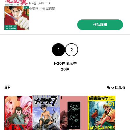
1-2巻 (460pt)
小堀洋 ／嶺岸信明
作品詳細
1
2
1-20件 表示中
26件
SF
もっと見る