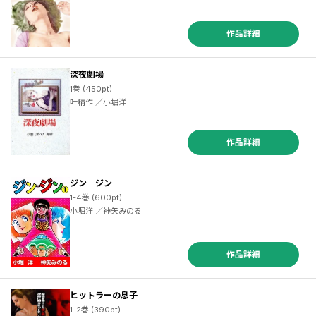
作品詳細
深夜劇場
1巻 (450pt)
叶精作 ／小堀洋
作品詳細
ジン‐ジン
1-4巻 (600pt)
小堀洋 ／神矢みのる
作品詳細
ヒットラーの息子
1-2巻 (390pt)