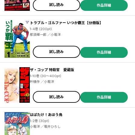
試し読み
作品詳細
トラブル・ゴルファー いつか覇王【分冊版】
1-4巻 (200pt)
那須輝一郎 ／小堀洋
試し読み
作品詳細
ザ・コップ 特殺官 愛蔵版
1-10巻 (30～400pt)
叶精作 ／小堀洋
試し読み
作品詳細
はばたけ！あほう鳥
1-2巻 (30pt)
小堀洋 ／堀井ひろし