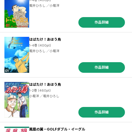
1-4巻 (400pt)
堀井ひろし ／小堀洋
作品詳細
はばたけ！あほう鳥
1-4巻 (400pt)
堀井ひろし ／小堀洋
作品詳細
はばたけ！あほう鳥
1-2巻 (460pt)
小堀洋 ／堀井ひろし
作品詳細
鳳凰の翼－GOLFダブル・イーグル