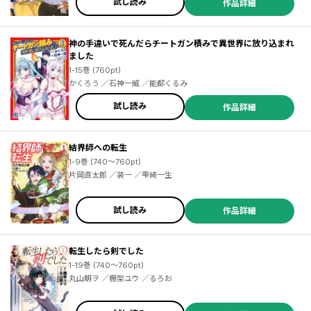
試し読み
作品詳細
神の手違いで死んだらチートガン積みで異世界に放り込まれ
ました
1-15巻 (760pt)
かくろう ／石神一威 ／能都くるみ
試し読み
作品詳細
結界師への転生
1-9巻 (740～760pt)
片岡直太郎 ／装一 ／雫綺一生
試し読み
作品詳細
転生したら剣でした
1-19巻 (740～760pt)
丸山朝ヲ ／棚架ユウ ／るろお