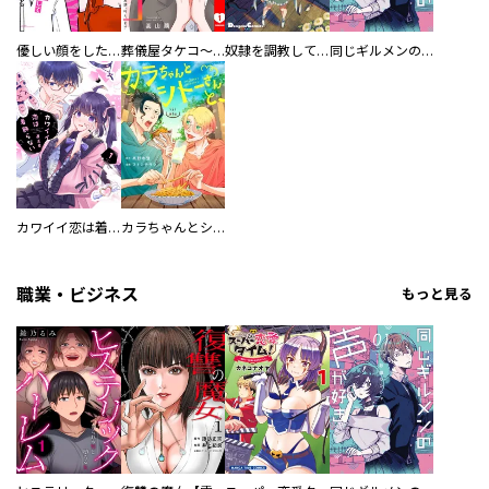
優しい顔をした親友は、夫と不倫して私の家に入り込んできた。
葬儀屋タケコ～あなたの最期、叶えます【電子単行本版】
奴隷を調教してハーレム作る
同じギルメンの声が好き
カワイイ恋は着飾らない
カラちゃんとシトーさんと、 【分冊版】
職業・ビジネス
もっと見る