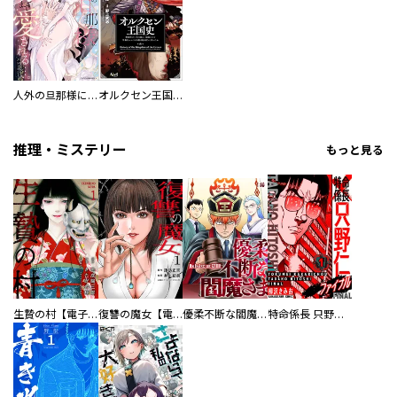
人外の旦那様に娶られ毎晩ナカまで愛される…。アンソロジー
オルクセン王国史
推理・ミステリー
もっと見る
生贄の村【電子単行本版】
復讐の魔女【電子単行本版】
優柔不断な閻魔さま
特命係長 只野仁ファイナル 愛蔵版