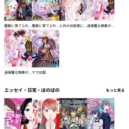
聖獣に育てられた少年の異世界ゆるり放浪記～神様からもらったチート魔法で、仲間たちとスローライフを満喫中～
聖獣に育てられた少年の異世界ゆるり放浪記～神様からもらったチート魔法で、仲間たちとスローライフを満喫中～【分冊版】
人外の旦那様に娶られ毎晩ナカまで愛される…。アンソロジー
過保護な執事が私の婚活を邪魔してきます！ 分冊版
過保護な執事が私の婚活を邪魔してきます！
ヤマ台国
エッセイ・日常・ほのぼの
もっと見る