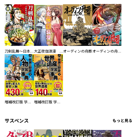
刀剣乱舞～日本号つれづれ酒～
大正夜伽浪漫 －金曜日の花嫁—
オーディンの舟葬
オーディンの舟葬 分冊版
増補改訂版 学研まんが NEW世界の歴史 別巻 人物学習事典
増補改訂版 学研まんが NEW世界の歴史 別巻 世界遺産学習事典
サスペンス
もっと見る