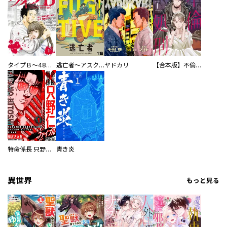
タイプＢ～48時間後、致死率100％～【単話】
逃亡者～アスクレピオスの杖～
ヤドカリ
【合本版】不倫処刑
特命係長 只野仁ファイナル 愛蔵版
青き炎
異世界
もっと見る