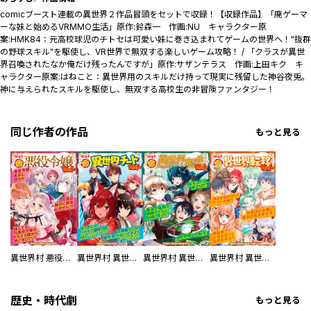
comicブースト連載の異世界２作品冒頭をセットで収録！【収録作品】「廃ゲーマ
ーな妹と始めるVRMMO生活」原作:鈴森一 作画:NU キャラクター原
案:HMK84：元高校球児のチトセは可愛い妹に巻き込まれてゲームの世界へ！"抜群
の野球スキル"を駆使し、VR世界で無双する楽しいゲーム攻略！ / 「クラスが異世
界召喚されたなか俺だけ残ったんですが」原作:サザンテラス 作画:上田キク キ
ャラクター原案:はねこと：異世界用のスキルだけ持って現実に残留した神谷夜兎。
神に与えられたスキルを駆使し、無双する高校生の非冒険ファンタジー！
同じ作者の作品
もっと見る
異世界村 悪役令嬢セット
異世界村 異世界チートセット
異世界村 異世界転生セット
異世界村 異世界転移セット
歴史・時代劇
もっと見る