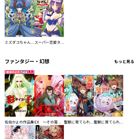
ミズダコちゃんからは逃げられない！
スーパー恋愛タイム！～現場でドＳな彼女は自宅でデレる～
ファンタジー・幻想
もっと見る
佐伯かよの作品集
EX ～その賞金稼ぎは、世界の出口を探す～【単行本版】
聖獣に育てられた少年の異世界ゆるり放浪記～神様からもらったチート魔法で、仲間たちとスローライフを満喫中～
聖獣に育てられた少年の異世界ゆるり放浪記～神様からもらったチート魔法で、仲間たちとスローライフを満喫中～【分冊版】