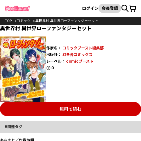
カート
検索
ログイン
会員登録
TOP
コミック
異世界村 異世界ローファンタジーセット
異世界村 異世界ローファンタジーセット
作家名：
コミックブースト編集部
出版社：
幻冬舎コミックス
レーベル：
comicブースト
ポイント
0
無料で読む
関連タグ
あらすじ／作品情報