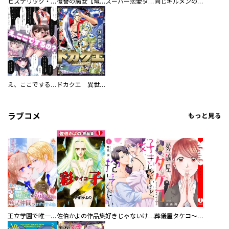
ヒステリック・ハーレム～搾られる男と堕ちる女～【電子単行本版】
復讐の魔女【電子単行本版】
スーパー恋愛タイム！～現場でドＳな彼女は自宅でデレる～
同じギルメンの声が好き
え、ここでするの？ アイドルのファンが知らない日常
ドカクエ 異世界ドカコッククエスト
ラブコメ
もっと見る
王立学園で唯一魔法が使えない庶民仲間のはずですよね～実は王子様で私を溺愛しているなんて告白はやめてください～
佐伯かよの作品集
好きじゃないけど、抱いてください【電子単行本版／特典おまけ付き】
葬儀屋タケコ～あなたの最期、叶えます【電子単行本版】