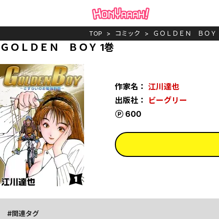
TOP
コミック
ＧＯＬＤＥＮ ＢＯＹ
ＧＯＬＤＥＮ ＢＯＹ 1巻
作家名：
江川達也
出版社：
ビーグリー
ポイント
600
関連タグ