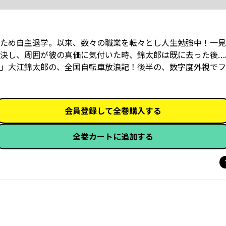
ため自主退学。以来、数々の職業を転々とし人生勉強中！一見
決し、周囲が彼の真価に気付いた時、錦太郎は既に去った後…
」大江錦太郎の、全国自転車放浪記！後半の、数字度外視でフ
会員登録して全巻購入する
全巻カートに追加する