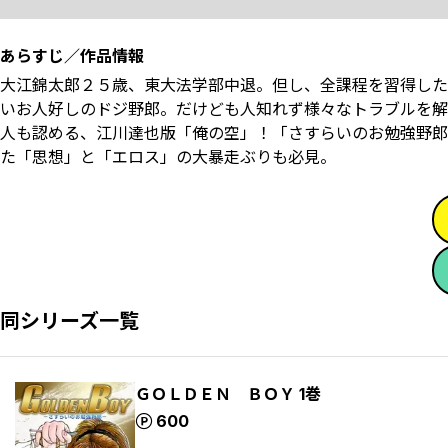
あらすじ／作品情報
大江錦太郎２５歳、東大法学部中退。但し、全課程を習得した
いお人好しのドジ野郎。だけども人知れず様々なトラブルを解
人も認める、江川達也版「俺の空」！「さすらいのお勉強野郎
た「思想」と「エロス」の大暴走ぶりも必見。
同シリーズ一覧
ＧＯＬＤＥＮ ＢＯＹ 1巻
ポイント
600