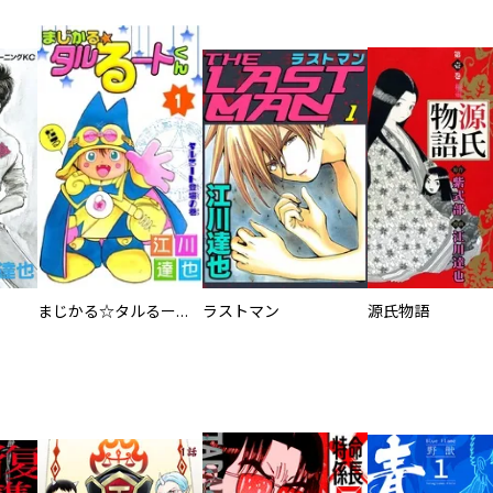
まじかる☆タルるートくん
ラストマン
源氏物語