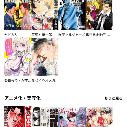
ヤドカリ
首里と優一郎
咲花ソルジャーズ
異世界金融王 ～クローネ・ゴルディオンの覇道～
委員長ですが不良になるほど恋してます！
巣づくりオメガバース
アニメ化・実写化
もっと見る