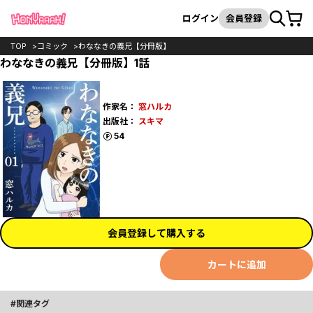
カート
検索
ログイン
会員登録
TOP
コミック
わななきの義兄【分冊版】
わななきの義兄【分冊版】1話
作家名：
窓ハルカ
出版社：
スキマ
ポイント
54
会員登録して購入する
カートに追加
関連タグ