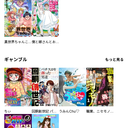
異世界ちゃんこ～横綱目前に召喚されたんだが～ 【連載版】
僕と嫁さんとお酒の関係
ギャンブル
もっと見る
ちぃ
回胴創世記 パチスロを創った男達
うみんChu♡
職業、ニセモノ～あなたに偽は見抜けない【電子単行本版】