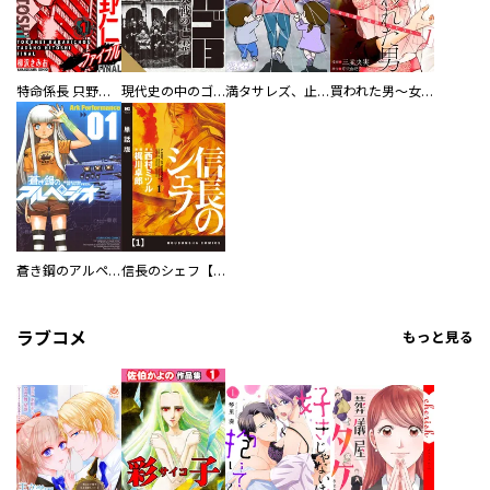
特命係長 只野仁ファイナル 愛蔵版
現代史の中のゴルゴ13
満タサレズ、止メラレズ
買われた男～女性限定快感セラピスト～【描き下ろしおまけ付き特装版】
蒼き鋼のアルペジオ
信長のシェフ【単話版】
ラブコメ
もっと見る