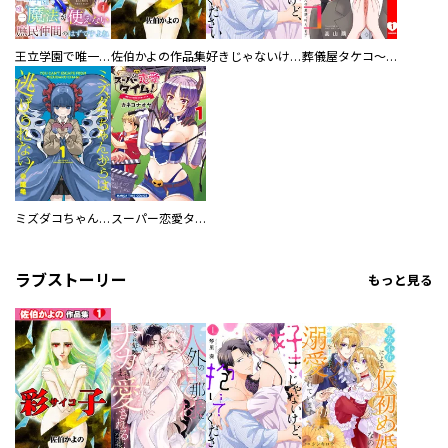
王立学園で唯一魔法が使えない庶民仲間のはずですよね～実は王子様で私を溺愛しているなんて告白はやめてください～
佐伯かよの作品集
好きじゃないけど、抱いてください【電子単行本版／特典おまけ付き】
葬儀屋タケコ～あなたの最期、叶えます【電子単行本版】
ミズダコちゃんからは逃げられない！
スーパー恋愛タイム！～現場でドＳな彼女は自宅でデレる～
ラブストーリー
もっと見る