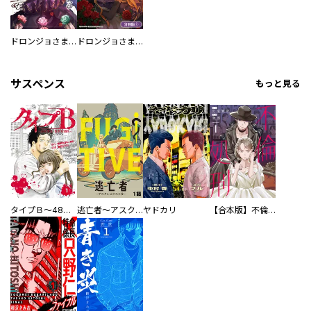
ドロンジョさまは転生しても悪役令嬢のままだった
ドロンジョさまは転生しても悪役令嬢のままだった【分冊版】
サスペンス
もっと見る
タイプＢ～48時間後、致死率100％～【単話】
逃亡者～アスクレピオスの杖～
ヤドカリ
【合本版】不倫処刑