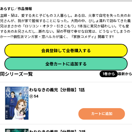
あらすじ／作品情報
主婦・栞は、愛する夫と子どもの３人暮らし。ある日、火事で自宅を失った夫のお
兄さんが、我が家で居候することになった。大雨の中、びしょ濡れで訪ねてきた義
兄はまさかの「ロリコン・オタク・引きこもり」!!本当に実兄か疑わしい。でも愛
する夫のお兄さんだし…断れない。栞の平穏で幸せな日常は、どうなってしまうの
かーー!?個性派マンガ家・窓ハルカが描く、『家族コメディ』開幕です!!
会員登録して全巻購入する
全巻カートに追加する
同シリーズ一覧
1巻から
最新から
わななきの義兄【分冊版】1話
ポイント
54
カートに追加
わななきの義兄【分冊版】2話