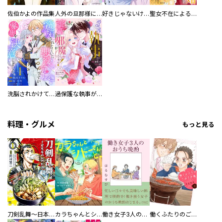
佐伯かよの作品集
人外の旦那様に娶られ毎晩ナカまで愛される…。アンソロジー
好きじゃないけど、抱いてください【電子単行本版／特典おまけ付き】
聖女不在による仮初め婚なのに、不器用な王太子に溺愛されています【電子単行本版／特典おまけ付き】
洗脳されかけていた悪役令嬢ですが家出を決意しました。【電子単行本版／特典おまけ付き】
過保護な執事が私の婚活を邪魔してきます！ 分冊版
料理・グルメ
もっと見る
刀剣乱舞～日本号つれづれ酒～
カラちゃんとシトーさんと、 【分冊版】
働き女子3人のおうち晩酌
働くふたりのごほうび飯