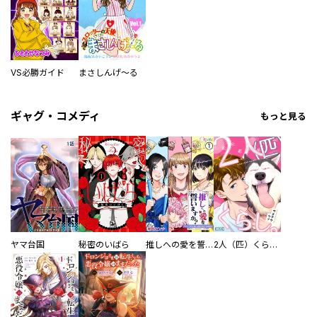
VS必勝ガイド
まさしんげ～る
ギャグ・コメディ
もっと見る
ヤマ台国
秘密のいばら
推しへの愛を誓いますか？～アラサー女子、推しは逃げぬが人生逃げる～
2人（匹）くらし。