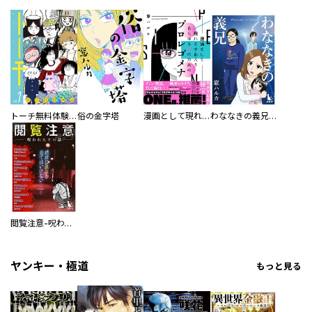
トーチ無料体験版
俗の金字塔
漫画として現れるであろうあらゆる恋のためのプロレゴメナ
わななきの義兄【単行本版】
閲覧注意-呪われた十の話-[短編集]
ヤンキー・極道
もっと見る