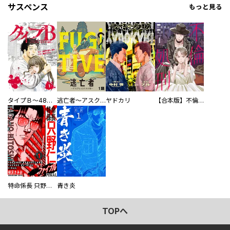
サスペンス
もっと見る
タイプＢ～48時間後、致死率100％～【単話】
逃亡者～アスクレピオスの杖～
ヤドカリ
【合本版】不倫処刑
特命係長 只野仁ファイナル 愛蔵版
青き炎
TOPへ