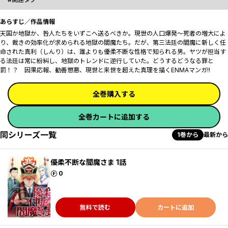
あらすじ／作品情報
天国か地獄か、咎人たちをいずこへ送るべきか。現世の人口爆発～死者の増大によ
り、裁きの効率化が求められる地獄の閻魔たち。だが、第三法廷の閻魔に新しく任
命された真利（しんり）は、誰よりも優柔不断な性格で知られる男。ヤツが担当す
る法廷は常に紛糾し、地獄のトレンドに逆行していた。どうするどうなる罪と
罰！？ 因果応報、勧善懲悪、現世と来世を超えた真理を描くENMAマンガ!!
全巻購入する
全巻カートに追加する
同シリーズ一覧
1巻から
最新から
優柔不断な閻魔さま 1話
ポイント
0
無料で読む
カートに追加