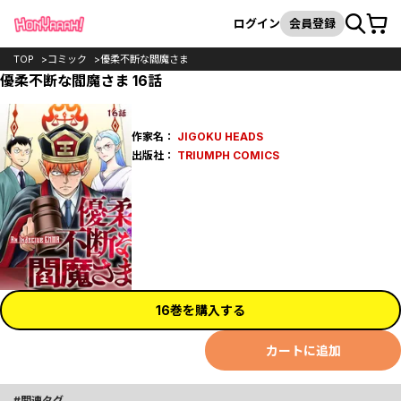
カート
検索
ログイン
会員登録
TOP
コミック
優柔不断な閻魔さま
優柔不断な閻魔さま 16話
作家名：
JIGOKU HEADS
出版社：
TRIUMPH COMICS
16巻を購入する
カートに追加
関連タグ