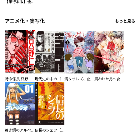
【単行本版】優柔不断な閻魔さま
アニメ化・実写化
もっと見る
特命係長 只野仁ファイナル 愛蔵版
現代史の中のゴルゴ13
満タサレズ、止メラレズ
買われた男～女性限定快感セラピスト～【描き下ろしおまけ付き特装版】
蒼き鋼のアルペジオ
信長のシェフ【単話版】