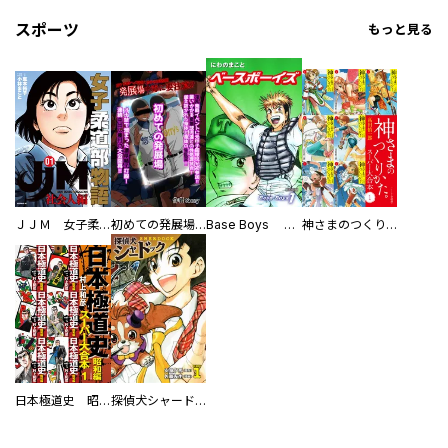
スポーツ
もっと見る
ＪＪＭ 女子柔道部物語 社会人編
初めての発展場 【白抜き修正版】
Base Boys 新装版
神さまのつくりかた。スーパー大合本
日本極道史 昭和編 スーパー大合本
探偵犬シャードック（新装版）