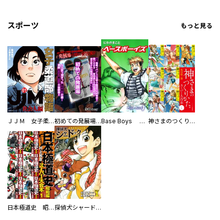
スポーツ
もっと見る
ＪＪＭ 女子柔道部物語 社会人編
初めての発展場 【白抜き修正版】
Base Boys 新装版
神さまのつくりかた。スーパー大合本
日本極道史 昭和編 スーパー大合本
探偵犬シャードック（新装版）