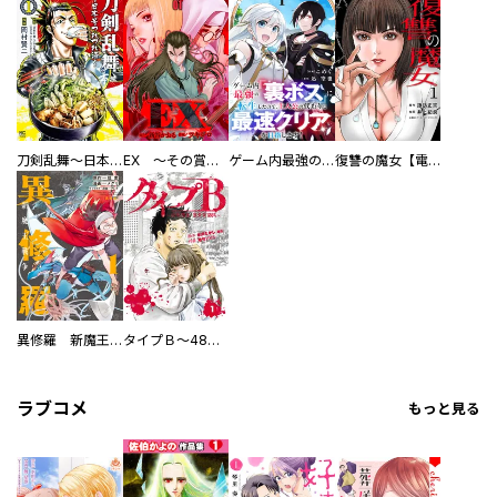
刀剣乱舞～日本号つれづれ酒～
EX ～その賞金稼ぎは、世界の出口を探す～【単行本版】
ゲーム内最強の『裏ボス』に転生したので、主人公の代わりに最速クリアを目指します！【電子単行本版】
復讐の魔女【電子単行本版】
異修羅 新魔王戦争
タイプＢ～48時間後、致死率100％～【単話】
ラブコメ
もっと見る