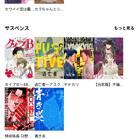
カワイイ恋は着飾らない
カラちゃんとシトーさんと、 【分冊版】
サスペンス
もっと見る
タイプＢ～48時間後、致死率100％～【単話】
逃亡者～アスクレピオスの杖～
ヤドカリ
【合本版】不倫処刑
特命係長 只野仁ファイナル 愛蔵版
青き炎