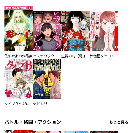
佐伯かよの作品集
ヒステリック・ハーレム～搾られる男と堕ちる女～【電子単行本版】
生贄の村【電子単行本版】
葬儀屋タケコ～あなたの最期、叶えます【電子単行本版】
タイプＢ～48時間後、致死率100％～【単話】
ヤドカリ
バトル・格闘・アクション
もっと見る