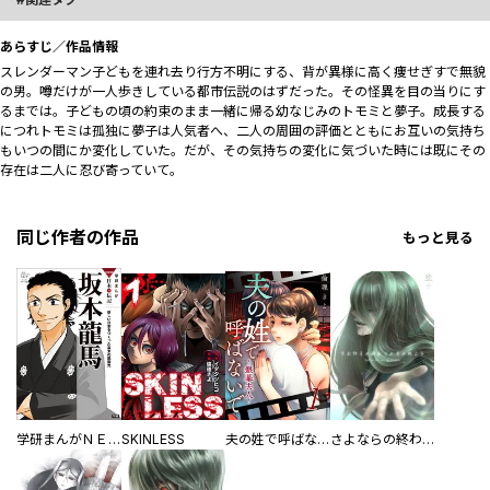
あらすじ／作品情報
スレンダーマン――子どもを連れ去り行方不明にする、背が異様に高く痩せぎすで無貌
の男。噂だけが一人歩きしている都市伝説のはずだった。その怪異を目の当りにす
るまでは――。子どもの頃の約束のまま一緒に帰る幼なじみのトモミと夢子。成長する
につれトモミは孤独に夢子は人気者へ、二人の周囲の評価とともにお互いの気持ち
もいつの間にか変化していた。だが、その気持ちの変化に気づいた時には既にその
存在は二人に忍び寄っていて――。
同じ作者の作品
もっと見る
学研まんがＮＥＷ日本の伝記
SKINLESS
夫の姓で呼ばないで～銀幕夫人～
さよならの終わりのその向こう