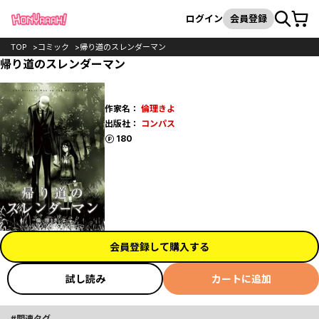
カート
検索
ログイン
会員登録
TOP
コミック
帰り道のスレンダーマン
帰り道のスレンダーマン
作家名：
倫理きよ
出版社：
コンパス
ポイント
180
会員登録して購入する
試し読み
カートに追加
関連タグ