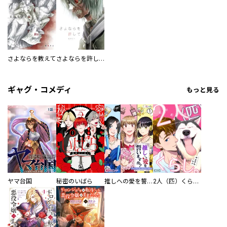
さよならを教えて
さよならを許して
ギャグ・コメディ
もっと見る
ヤマ台国
秘密のいばら
推しへの愛を誓いますか？～アラサー女子、推しは逃げぬが人生逃げる～
2人（匹）くらし。