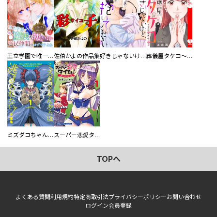
王立学園で唯一魔法が使えない庶民仲間のはずですよね～実は王子様で私を溺愛しているなんて告白はやめてください～
佐伯かよの作品集
好きじゃないけど、抱いてください【電子単行本版／特典おまけ付き】
葬儀屋タケコ～あなたの最期、叶えます【電子単行本版】
ミズダコちゃんからは逃げられない！
スーパー恋愛タイム！～現場でドＳな彼女は自宅でデレる～
TOPへ
よくある質問
利用規約
特定商取引法
プライバシーポリシー
お問い合わせ
ログイン
会員登録