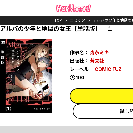
TOP
コミック
アルバの少年と地獄の
アルバの少年と地獄の女王【単話版】 １
作家名：
森永ミキ
出版社：
芳文社
レーベル：
COMIC FUZ
ポイント
100
試し