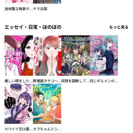
過保護な執事が私の婚活を邪魔してきます！
ヤマ台国
エッセイ・日常・ほのぼの
もっと見る
優しい顔をした親友は、夫と不倫して私の家に入り込んできた。
葬儀屋タケコ～あなたの最期、叶えます【電子単行本版】
奴隷を調教してハーレム作る
同じギルメンの声が好き
カワイイ恋は着飾らない
カラちゃんとシトーさんと、 【分冊版】