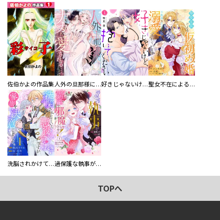
佐伯かよの作品集
人外の旦那様に娶られ毎晩ナカまで愛される…。アンソロジー
好きじゃないけど、抱いてください【電子単行本版／特典おまけ付き】
聖女不在による仮初め婚なのに、不器用な王太子に溺愛されています【電子単行本版／特典おまけ付き】
洗脳されかけていた悪役令嬢ですが家出を決意しました。【電子単行本版／特典おまけ付き】
過保護な執事が私の婚活を邪魔してきます！ 分冊版
TOPへ