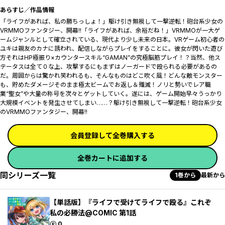
あらすじ／作品情報
「ライフがあれば、私の勝ちっしょ！」駆け引き無視して一撃逆転！砲台系少女の
VRMMOファンタジー、開幕!!「ライフがあれば、余裕だね！」VRMMOが一大ゲ
ームジャンルとして確立されている、現代より少し未来の日本。VRゲーム初心者の
ユキは親友のカナに誘われ、配信しながらプレイをすることに。彼女が閃いた遊び
方――それはHP極振り×カウンタースキル“GAMAN”の究極脳筋プレイ！？当然、他ス
テータスは全て０な上、攻撃するにもまずはノーガードで殴られる必要があるの
だ。周囲からは驚かれ笑われるも、そんなものはどこ吹く風！どんな敵モンスター
も、貯めたダメージそのまま極太ビームでお返し＆殲滅！ノリと勢いでレア職
業“聖女”や大量の称号を次々とゲットしていく。遂には、ゲーム開始早々うっかり
大規模イベントを発生させてしまい……？駆け引き無視して一撃逆転！砲台系少女
のVRMMOファンタジー、開幕!!
会員登録して全巻購入する
全巻カートに追加する
同シリーズ一覧
1巻から
最新から
【単話版】『ライフで受けてライフで殴る』これぞ
私の必勝法@COMIC 第1話
ポイント
0