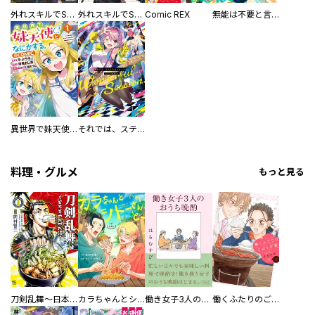
外れスキルでSSSランク魔境を生き抜いたら、世界最強の錬金術師になっていた～快適拠点をつくって仲間と楽しい異世界ライフ～
外れスキルでSSSランク魔境を生き抜いたら、世界最強の錬金術師になっていた～快適拠点をつくって仲間と楽しい異世界ライフ～【分冊版】
Comic REX
無能は不要と言われ『時計使い』の僕は職人ギルドから追い出されるも、ダンジョンの深部で真の力に覚醒する 【単話版】
異世界で妹天使となにかする。@COMIC
それでは、ステキなセッションを。
料理・グルメ
もっと見る
刀剣乱舞～日本号つれづれ酒～
カラちゃんとシトーさんと、 【分冊版】
働き女子3人のおうち晩酌
働くふたりのごほうび飯