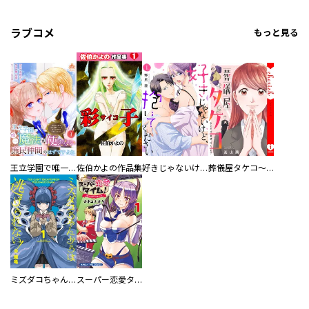
ラブコメ
もっと見る
王立学園で唯一魔法が使えない庶民仲間のはずですよね～実は王子様で私を溺愛しているなんて告白はやめてください～
佐伯かよの作品集
好きじゃないけど、抱いてください【電子単行本版／特典おまけ付き】
葬儀屋タケコ～あなたの最期、叶えます【電子単行本版】
ミズダコちゃんからは逃げられない！
スーパー恋愛タイム！～現場でドＳな彼女は自宅でデレる～