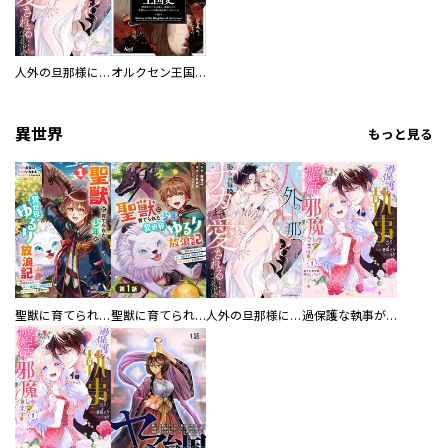
人外の旦那様に娶られ毎晩ナカまで愛される…。アンソロジー
オルクセン王国史
異世界
もっと見る
聖獣に育てられた少年の異世界ゆるり放浪記～神様からもらったチート魔法で、仲間たちとスローライフを満喫中～
聖獣に育てられた少年の異世界ゆるり放浪記～神様からもらったチート魔法で、仲間たちとスローライフを満喫中～【分冊版】
人外の旦那様に娶られ毎晩ナカまで愛される…。アンソロジー
過保護な執事が私の婚活を邪魔してきます！ 分冊版