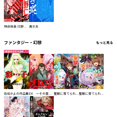
特命係長 只野仁ファイナル 愛蔵版
青き炎
ファンタジー・幻想
もっと見る
佐伯かよの作品集
EX ～その賞金稼ぎは、世界の出口を探す～【単行本版】
聖獣に育てられた少年の異世界ゆるり放浪記～神様からもらったチート魔法で、仲間たちとスローライフを満喫中～
聖獣に育てられた少年の異世界ゆるり放浪記～神様からもらったチート魔法で、仲間たちとスローライフを満喫中～【分冊版】