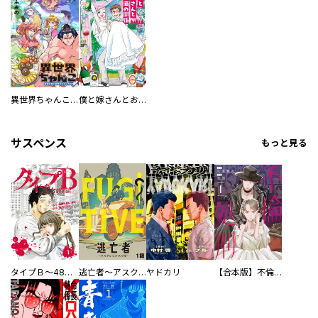
異世界ちゃんこ～横綱目前に召喚されたんだが～ 【連載版】
僕と嫁さんとお酒の関係
サスペンス
もっと見る
タイプＢ～48時間後、致死率100％～【単話】
逃亡者～アスクレピオスの杖～
ヤドカリ
【合本版】不倫処刑