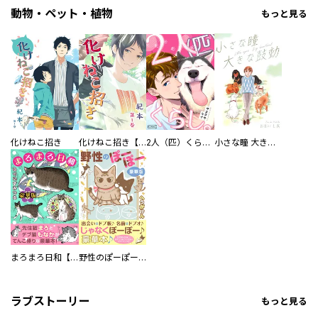
動物・ペット・植物
もっと見る
化けねこ招き
化けねこ招き【描きおろし付合冊版】
2人（匹）くらし。
小さな瞳 大きな鼓動
まろまろ日和【豪華版】
野性のぽーぽー【豪華版】
ラブストーリー
もっと見る