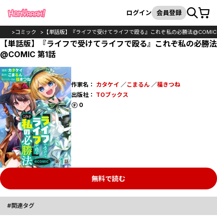
カート
検索
ログイン
会員登録
TOP
コミック
【単話版】『ライフで受けてライフで殴る』これぞ私の必勝法@COMIC
【単話版】『ライフで受けてライフで殴る』これぞ私の必勝法
@COMIC 第1話
作家名：
カタケイ
／
こまるん
／
福きつね
出版社：
TOブックス
ポイント
0
無料で読む
関連タグ