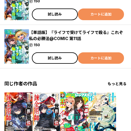
ポイント
150
試し読み
カートに追加
【単話版】『ライフで受けてライフで殴る』これぞ
私の必勝法@COMIC 第11話
ポイント
150
試し読み
カートに追加
同じ作者の作品
もっと見る