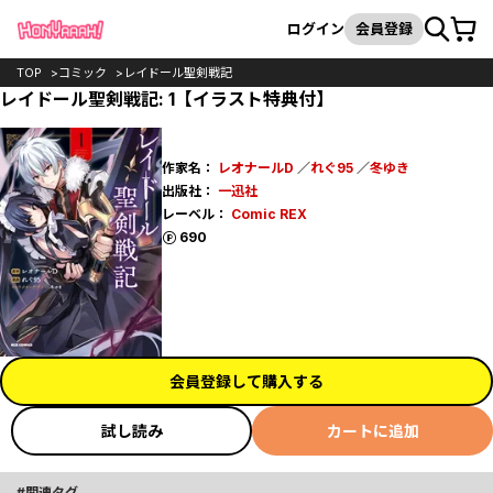
カート
検索
ログイン
会員登録
TOP
コミック
レイドール聖剣戦記
レイドール聖剣戦記: 1【イラスト特典付】
作家名：
レオナールD
／
れぐ95
／
冬ゆき
出版社：
一迅社
レーベル：
Comic REX
ポイント
690
会員登録して購入する
試し読み
カートに追加
関連タグ