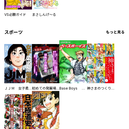
VS必勝ガイド
まさしんげ～る
スポーツ
もっと見る
ＪＪＭ 女子柔道部物語 社会人編
初めての発展場 【白抜き修正版】
Base Boys 新装版
神さまのつくりかた。スーパー大合本