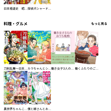
日本極道史 昭和編 スーパー大合本
探偵犬シャードック（新装版）
料理・グルメ
もっと見る
刀剣乱舞～日本号つれづれ酒～
カラちゃんとシトーさんと、 【分冊版】
働き女子3人のおうち晩酌
働くふたりのごほうび飯
異世界ちゃんこ～横綱目前に召喚されたんだが～ 【連載版】
僕と嫁さんとお酒の関係