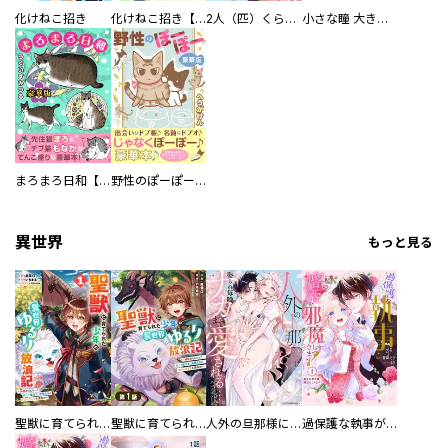
化けねこ招き
化けねこ招き【描きおろし付合冊版】
2人（匹）くらし。
小さな瞳 大きな鼓動
まろまろ日和【豪華版】
野性のぽーぽー【豪華版】
異世界
もっと見る
聖獣に育てられた少年の異世界ゆるり放浪記～神様からもらったチート魔法で、仲間たちとスローライフを満喫中～
聖獣に育てられた少年の異世界ゆるり放浪記～神様からもらったチート魔法で、仲間たちとスローライフを満喫中～【分冊版】
人外の旦那様に娶られ毎晩ナカまで愛される…。アンソロジー
過保護な執事が私の婚活を邪魔してきます！ 分冊版