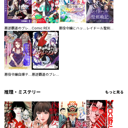
悪逆覇道のブレイブソウル【分冊版】
Comic REX
悪役令嬢にハッピーエンドの祝福を！アンソロジーコミック
レイドール聖剣戦記 【連載版】
悪役令嬢自爆テロ 婚約破棄されたので国ごと道連れにします
悪逆覇道のブレイブソウル
推理・ミステリー
もっと見る