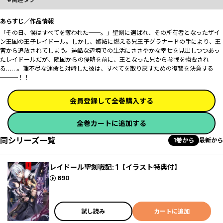
あらすじ／作品情報
「その日、僕はすべてを奪われた──。」聖剣に選ばれ、その所有者となったザイ
ン王国の王子レイドール。しかし、嫉妬に燃える兄王子グラナードの手により、王
宮から追放されてしまう。過酷な辺境での生活にささやかな幸せを見出しつつあっ
たレイドールだが、隣国からの侵略を前に、王となった兄から参戦を強要され
る……。理不尽な運命と対峙した彼は、すべてを取り戻すための復讐を決意する
───！！
会員登録して全巻購入する
全巻カートに追加する
同シリーズ一覧
1巻から
最新から
レイドール聖剣戦記: 1【イラスト特典付】
ポイント
690
試し読み
カートに追加