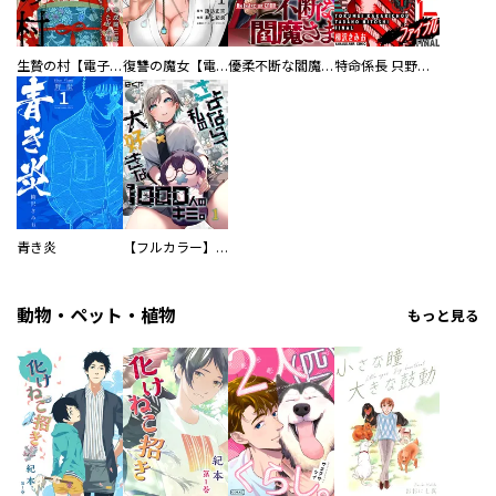
生贄の村【電子単行本版】
復讐の魔女【電子単行本版】
優柔不断な閻魔さま
特命係長 只野仁ファイナル 愛蔵版
青き炎
【フルカラー】さよなら、私の大好きな１０００人のキミ。
動物・ペット・植物
もっと見る