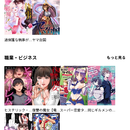
過保護な執事が私の婚活を邪魔してきます！
ヤマ台国
職業・ビジネス
もっと見る
ヒステリック・ハーレム～搾られる男と堕ちる女～【電子単行本版】
復讐の魔女【電子単行本版】
スーパー恋愛タイム！～現場でドＳな彼女は自宅でデレる～
同じギルメンの声が好き