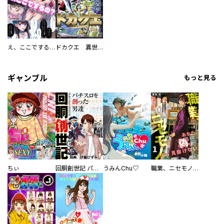
え、ここでするの？ アイドルのファンが知らない日常
ドカクエ 異世界ドカコッククエスト
ギャンブル
もっと見る
ちぃ
回胴創世記 パチスロを創った男達
うみんChu♡
職業、ニセモノ～あなたに偽は見抜けない【電子単行本版】