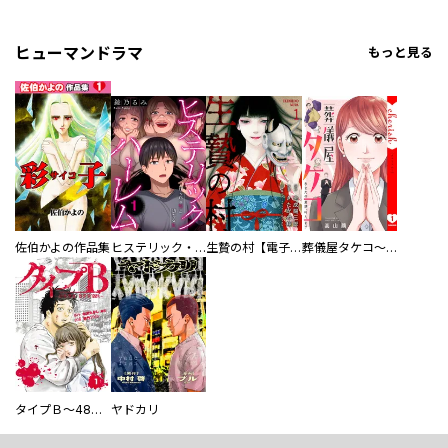
ヒューマンドラマ
もっと見る
佐伯かよの作品集
ヒステリック・ハーレム～搾られる男と堕ちる女～【電子単行本版】
生贄の村【電子単行本版】
葬儀屋タケコ～あなたの最期、叶えます【電子単行本版】
タイプＢ～48時間後、致死率100％～【単話】
ヤドカリ