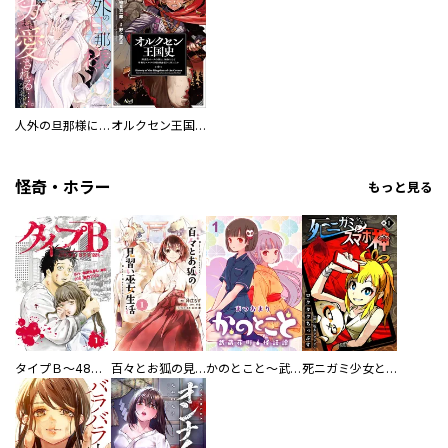
人外の旦那様に娶られ毎晩ナカまで愛される…。アンソロジー
オルクセン王国史
怪奇・ホラー
もっと見る
タイプＢ～48時間後、致死率100％～【単話】
百々とお狐の見習い巫女生活【単行本版】
かのとこと～武蔵花町怪話譚～ 【連載版】
死ニガミ少女とスマホ神