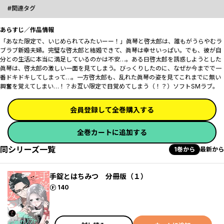
関連タグ
あらすじ／作品情報
「あなた限定で、いじめられてみたいーー！」眞琴と啓太郎は、誰もがうらやむラ
ブラブ新婚夫婦。完璧な啓太郎と結婚できて、眞琴は幸せいっぱい。でも、彼が自
分との生活に本当に満足しているのかは不安…。ある日啓太郎を誘惑しようとした
眞琴は、啓太郎の激しい一面を見てしまう。びっくりしたのに、なぜか今までで一
番ドキドキしてしまって…。一方啓太郎も、乱れた眞琴の姿を見てこれまでに無い
興奮を覚えてしまい…！？お互い限定で目覚めてしまう（！？）ソフトSMラブ。
会員登録して全巻購入する
全巻カートに追加する
同シリーズ一覧
1巻から
最新から
手錠とはちみつ 分冊版（１）
ポイント
140