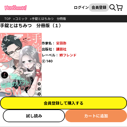
カート
検索
ログイン
会員登録
TOP
コミック
手錠とはちみつ 分冊版
手錠とはちみつ 分冊版（１）
作家名：
栄羽弥
出版社：
講談社
レーベル：
姉フレンド
ポイント
140
会員登録して購入する
試し読み
カートに追加