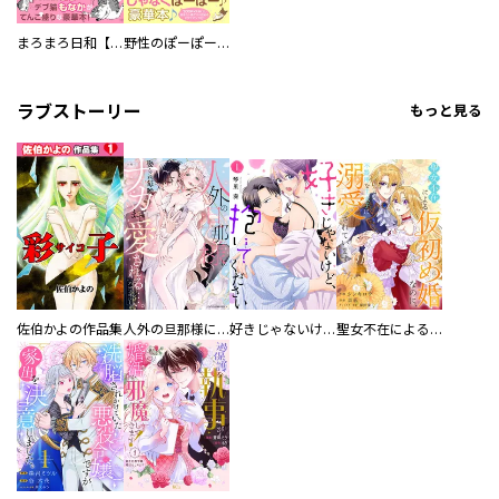
まろまろ日和【豪華版】
野性のぽーぽー【豪華版】
ラブストーリー
もっと見る
佐伯かよの作品集
人外の旦那様に娶られ毎晩ナカまで愛される…。アンソロジー
好きじゃないけど、抱いてください【電子単行本版／特典おまけ付き】
聖女不在による仮初め婚なのに、不器用な王太子に溺愛されています【電子単行本版／特典おまけ付き】