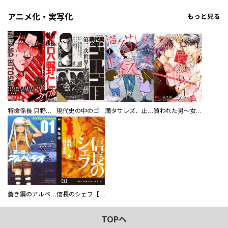
アニメ化・実写化
もっと見る
特命係長 只野仁ファイナル 愛蔵版
現代史の中のゴルゴ13
満タサレズ、止メラレズ
買われた男～女性限定快感セラピスト～【描き下ろしおまけ付き特装版】
蒼き鋼のアルペジオ
信長のシェフ【単話版】
TOPへ