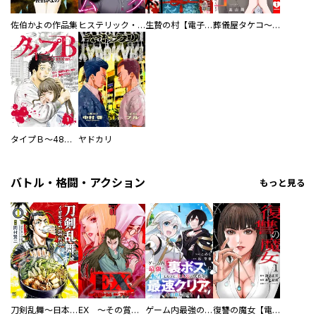
佐伯かよの作品集
ヒステリック・ハーレム～搾られる男と堕ちる女～【電子単行本版】
生贄の村【電子単行本版】
葬儀屋タケコ～あなたの最期、叶えます【電子単行本版】
タイプＢ～48時間後、致死率100％～【単話】
ヤドカリ
バトル・格闘・アクション
もっと見る
刀剣乱舞～日本号つれづれ酒～
EX ～その賞金稼ぎは、世界の出口を探す～【単行本版】
ゲーム内最強の『裏ボス』に転生したので、主人公の代わりに最速クリアを目指します！【電子単行本版】
復讐の魔女【電子単行本版】