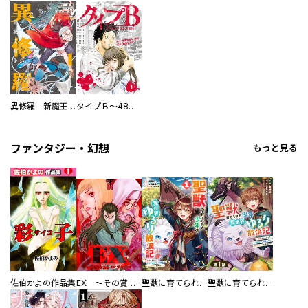
異修羅 新魔王戦争
タイプＢ～48時間後、致死率100％～【単話】
ファンタジー・幻想
もっと見る
佐伯かよの作品集
EX ～その賞金稼ぎは、世界の出口を探す～【単行本版】
聖獣に育てられた少年の異世界ゆるり放浪記～神様からもらったチート魔法で、仲間たちとスローライフを満喫中～
聖獣に育てられた少年の異世界ゆるり放浪記～神様からもらったチート魔法で、仲間たちとスローライフを満喫中～【分冊版】