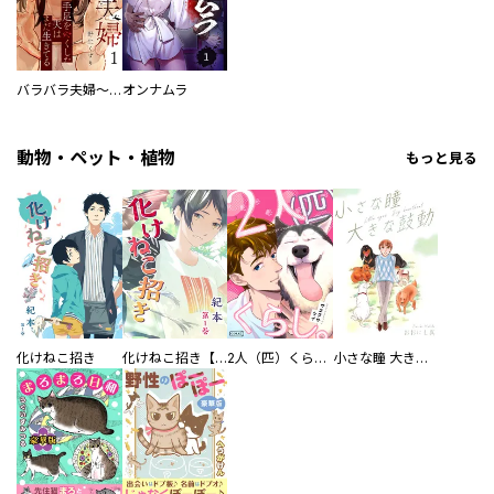
バラバラ夫婦～手足をなくした夫はまだ生きてる
オンナムラ
動物・ペット・植物
もっと見る
化けねこ招き
化けねこ招き【描きおろし付合冊版】
2人（匹）くらし。
小さな瞳 大きな鼓動