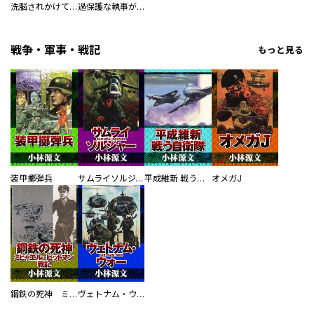
洗脳されかけていた悪役令嬢ですが家出を決意しました。【電子単行本版／特典おまけ付き】
過保護な執事が私の婚活を邪魔してきます！ 分冊版
戦争・軍事・戦記
もっと見る
装甲擲弾兵
サムライソルジャー SAMURAI SOLDIER
平成維新 戦う自衛隊
オメガJ
鋼鉄の死神 ミヒャエル・ビットマン戦記
ヴェトナム・ウォー VIETNAM WAR