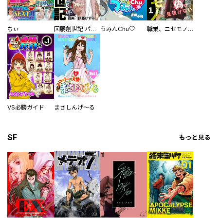
ちぃ
回胴創世記 パチスロを創った男達
うみんChu♡
職業、ニセモノ～あなたに偽は見抜けない【電子単行本版】
VS必勝ガイド
まさしんげ～る
SF
もっと見る