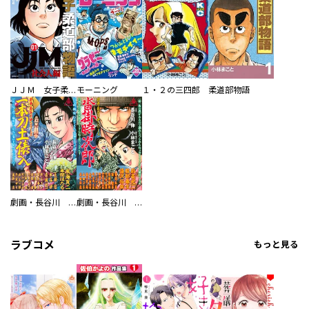
ＪＪＭ 女子柔道部物語 社会人編
モーニング
１・２の三四郎
柔道部物語
劇画・長谷川 伸シリーズ 一本刀土俵入
劇画・長谷川 伸シリーズ 沓掛時次郎
ラブコメ
もっと見る