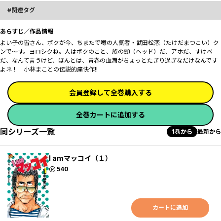
関連タグ
あらすじ／作品情報
よい子の皆さん、ボクが今、ちまたで噂の人気者・武田松恋（たけだまつこい）ク
ンで～す。ヨロシクね。人はボクのこと、族の頭（ヘッド）だ、アホだ、すけべ
だ、なんて言うけど、ほんとは、青春の血潮がちょっとたぎり過ぎなだけなんです
よネ！ 小林まことの伝説的痛快作!!
会員登録して全巻購入する
全巻カートに追加する
同シリーズ一覧
1巻から
最新から
I amマッコイ（１）
ポイント
540
カートに追加