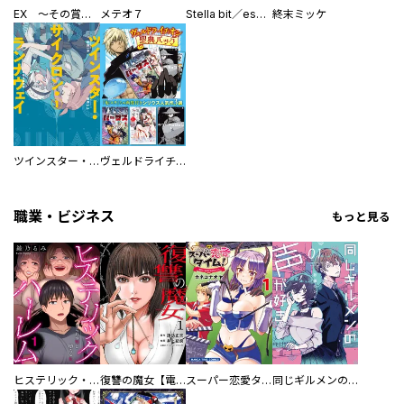
EX ～その賞金稼ぎは、世界の出口を探す～【単行本版】
メテオ７
Stella bit／es【単話版】
終末ミッケ
ツインスター・サイクロン・ランナウェイ
ヴェルドライチオシ聖典パック 『転スラ』ミニ画集付き シリウス人気作３選
職業・ビジネス
もっと見る
ヒステリック・ハーレム～搾られる男と堕ちる女～【電子単行本版】
復讐の魔女【電子単行本版】
スーパー恋愛タイム！～現場でドＳな彼女は自宅でデレる～
同じギルメンの声が好き