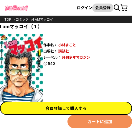
カート
検索
ログイン
会員登録
TOP
コミック
I AMマッコイ
I amマッコイ（１）
作家名：
小林まこと
出版社：
講談社
レーベル：
月刊少年マガジン
ポイント
540
会員登録して購入する
カートに追加