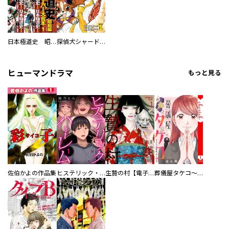
日本極道史 昭和編 スーパー大合本
探偵犬シャードック（新装版）
ヒューマンドラマ
もっと見る
佐伯かよの作品集
ヒステリック・ハーレム～搾られる男と堕ちる女～【電子単行本版】
生贄の村【電子単行本版】
葬儀屋タケコ～あなたの最期、叶えます【電子単行本版】