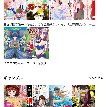
王立学園で唯一魔法が使えない庶民仲間のはずですよね～実は王子様で私を溺愛しているなんて告白はやめてください～
佐伯かよの作品集
好きじゃないけど、抱いてください【電子単行本版／特典おまけ付き】
葬儀屋タケコ～あなたの最期、叶えます【電子単行本版】
ミズダコちゃんからは逃げられない！
スーパー恋愛タイム！～現場でドＳな彼女は自宅でデレる～
ギャンブル
もっと見る