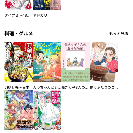
タイプＢ～48時間後、致死率100％～【単話】
ヤドカリ
料理・グルメ
もっと見る
刀剣乱舞～日本号つれづれ酒～
カラちゃんとシトーさんと、 【分冊版】
働き女子3人のおうち晩酌
働くふたりのごほうび飯