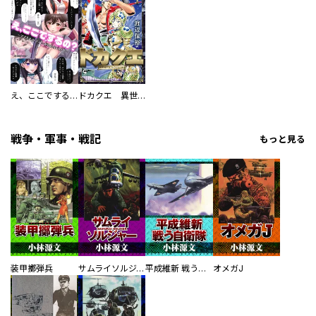
え、ここでするの？ アイドルのファンが知らない日常
ドカクエ 異世界ドカコッククエスト
戦争・軍事・戦記
もっと見る
装甲擲弾兵
サムライソルジャー SAMURAI SOLDIER
平成維新 戦う自衛隊
オメガJ