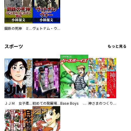
鋼鉄の死神 ミヒャエル・ビットマン戦記
ヴェトナム・ウォー VIETNAM WAR
スポーツ
もっと見る
ＪＪＭ 女子柔道部物語 社会人編
初めての発展場 【白抜き修正版】
Base Boys 新装版
神さまのつくりかた。スーパー大合本