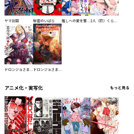
ヤマ台国
秘密のいばら
推しへの愛を誓いますか？～アラサー女子、推しは逃げぬが人生逃げる～
2人（匹）くらし。
ドロンジョさまは転生しても悪役令嬢のままだった
ドロンジョさまは転生しても悪役令嬢のままだった【分冊版】
アニメ化・実写化
もっと見る