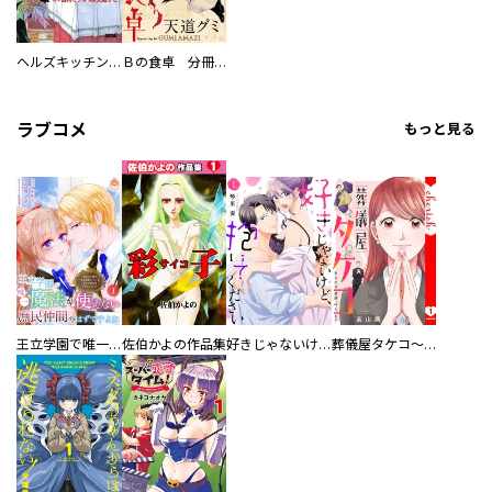
ヘルズキッチン 分冊版
Ｂの食卓 分冊版
ラブコメ
もっと見る
王立学園で唯一魔法が使えない庶民仲間のはずですよね～実は王子様で私を溺愛しているなんて告白はやめてください～
佐伯かよの作品集
好きじゃないけど、抱いてください【電子単行本版／特典おまけ付き】
葬儀屋タケコ～あなたの最期、叶えます【電子単行本版】