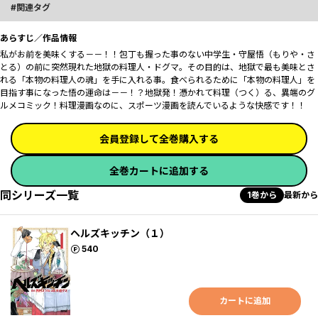
関連タグ
あらすじ／作品情報
私がお前を美味くする－－！！包丁も握った事のない中学生・守屋悟（もりや・さ
とる）の前に突然現れた地獄の料理人・ドグマ。その目的は、地獄で最も美味とさ
れる「本物の料理人の魂」を手に入れる事。食べられるために「本物の料理人」を
目指す事になった悟の運命は－－！？地獄発！憑かれて料理（つく）る、異端のグ
ルメコミック！料理漫画なのに、スポーツ漫画を読んでいるような快感です！！
会員登録して全巻購入する
全巻カートに追加する
同シリーズ一覧
1巻から
最新から
ヘルズキッチン（１）
ポイント
540
カートに追加