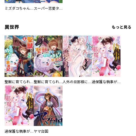
ミズダコちゃんからは逃げられない！
スーパー恋愛タイム！～現場でドＳな彼女は自宅でデレる～
異世界
もっと見る
聖獣に育てられた少年の異世界ゆるり放浪記～神様からもらったチート魔法で、仲間たちとスローライフを満喫中～
聖獣に育てられた少年の異世界ゆるり放浪記～神様からもらったチート魔法で、仲間たちとスローライフを満喫中～【分冊版】
人外の旦那様に娶られ毎晩ナカまで愛される…。アンソロジー
過保護な執事が私の婚活を邪魔してきます！ 分冊版
過保護な執事が私の婚活を邪魔してきます！
ヤマ台国