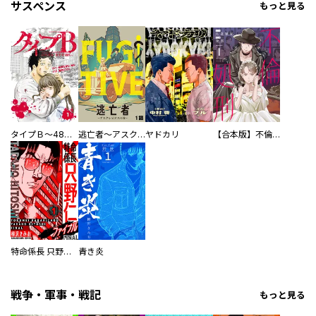
サスペンス
もっと見る
タイプＢ～48時間後、致死率100％～【単話】
逃亡者～アスクレピオスの杖～
ヤドカリ
【合本版】不倫処刑
特命係長 只野仁ファイナル 愛蔵版
青き炎
戦争・軍事・戦記
もっと見る