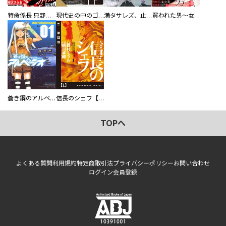
特命係長 只野仁ファイナル 愛蔵版
現代史の中のゴルゴ13
満タサレズ、止メラレズ
買われた男～女性限定快感セラピスト～【描き下ろしおまけ付き特装版】
蒼き鋼のアルペジオ
信長のシェフ【単話版】
TOPへ
よくある質問
利用規約
特定商取引法
プライバシーポリシー
お問い合わせ
ログイン
会員登録