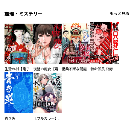
推理・ミステリー
もっと見る
生贄の村【電子単行本版】
復讐の魔女【電子単行本版】
優柔不断な閻魔さま
特命係長 只野仁ファイナル 愛蔵版
青き炎
【フルカラー】さよなら、私の大好きな１０００人のキミ。