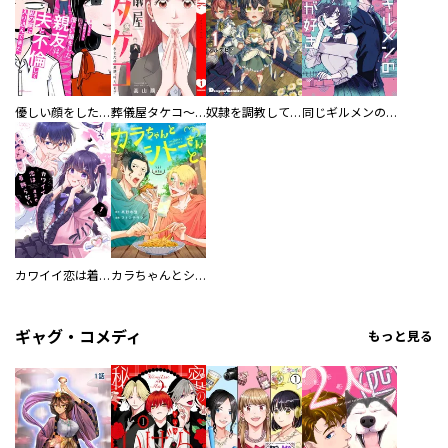
優しい顔をした親友は、夫と不倫して私の家に入り込んできた。
葬儀屋タケコ～あなたの最期、叶えます【電子単行本版】
奴隷を調教してハーレム作る
同じギルメンの声が好き
カワイイ恋は着飾らない
カラちゃんとシトーさんと、 【分冊版】
ギャグ・コメディ
もっと見る