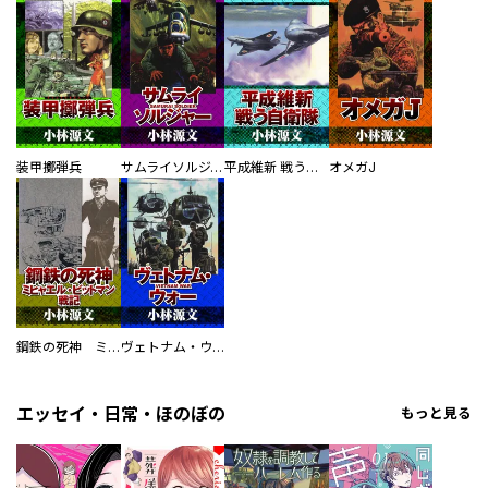
装甲擲弾兵
サムライソルジャー SAMURAI SOLDIER
平成維新 戦う自衛隊
オメガJ
鋼鉄の死神 ミヒャエル・ビットマン戦記
ヴェトナム・ウォー VIETNAM WAR
エッセイ・日常・ほのぼの
もっと見る