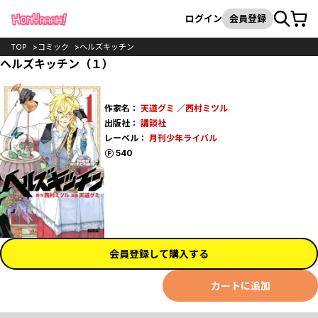
カート
検索
ログイン
会員登録
TOP
コミック
ヘルズキッチン
ヘルズキッチン（１）
作家名：
天道グミ
／
西村ミツル
出版社：
講談社
レーベル：
月刊少年ライバル
ポイント
540
会員登録して購入する
カートに追加