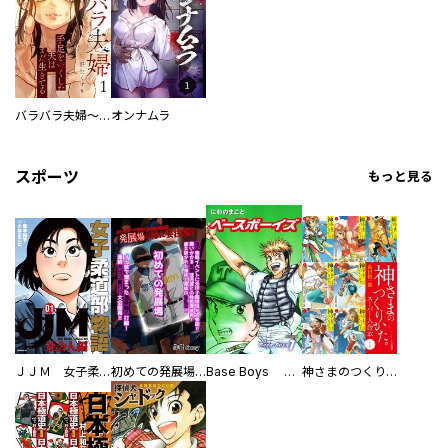
バラバラ夫婦～手足をなくした夫はまだ生きてる
オンナムラ
スポーツ
もっと見る
ＪＪＭ 女子柔道部物語 社会人編
初めての発展場 【白抜き修正版】
Base Boys 新装版
神さまのつくりかた。スーパー大合本