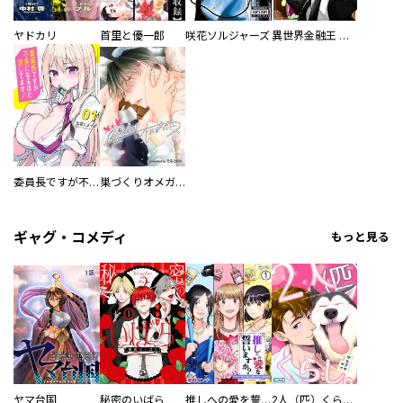
ヤドカリ
首里と優一郎
咲花ソルジャーズ
異世界金融王 ～クローネ・ゴルディオンの覇道～
委員長ですが不良になるほど恋してます！
巣づくりオメガバース
ギャグ・コメディ
もっと見る
ヤマ台国
秘密のいばら
推しへの愛を誓いますか？～アラサー女子、推しは逃げぬが人生逃げる～
2人（匹）くらし。