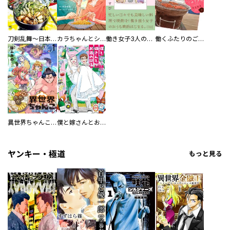
刀剣乱舞～日本号つれづれ酒～
カラちゃんとシトーさんと、 【分冊版】
働き女子3人のおうち晩酌
働くふたりのごほうび飯
異世界ちゃんこ～横綱目前に召喚されたんだが～ 【連載版】
僕と嫁さんとお酒の関係
ヤンキー・極道
もっと見る