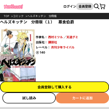
カート
検索
ログイン
会員登録
TOP
コミック
ヘルズキッチン 分冊版
ヘルズキッチン 分冊版（１） 悪食伯爵
作家名：
西村ミツル
／
天道グミ
出版社：
講談社
レーベル：
月刊少年ライバル
ポイント
140
会員登録して購入する
試し読み
カートに追加