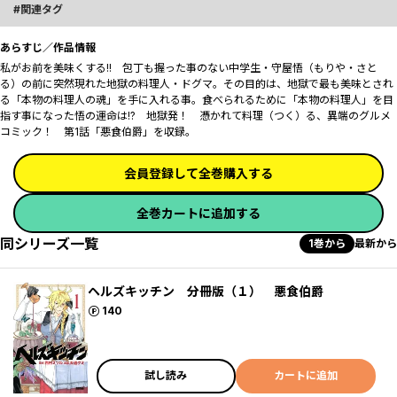
関連タグ
あらすじ／作品情報
私がお前を美味くする――!! 包丁も握った事のない中学生・守屋悟（もりや・さと
る）の前に突然現れた地獄の料理人・ドグマ。その目的は、地獄で最も美味とされ
る「本物の料理人の魂」を手に入れる事。食べられるために「本物の料理人」を目
指す事になった悟の運命は――!? 地獄発！ 憑かれて料理（つく）る、異端のグルメ
コミック！ 第1話「悪食伯爵」を収録。
会員登録して全巻購入する
全巻カートに追加する
同シリーズ一覧
1巻から
最新から
ヘルズキッチン 分冊版（１） 悪食伯爵
ポイント
140
試し読み
カートに追加