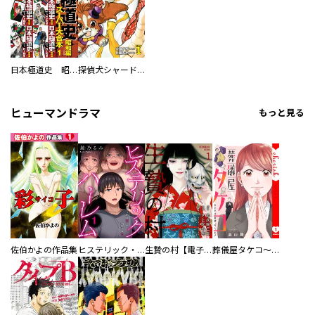
日本極道史 昭和編 スーパー大合本
探偵犬シャードック（新装版）
ヒューマンドラマ
もっと見る
佐伯かよの作品集
ヒステリック・ハーレム～搾られる男と堕ちる女～【電子単行本版】
生贄の村【電子単行本版】
葬儀屋タケコ～あなたの最期、叶えます【電子単行本版】