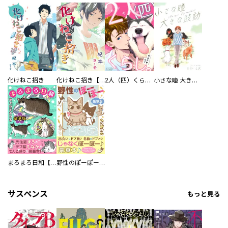
化けねこ招き
化けねこ招き【描きおろし付合冊版】
2人（匹）くらし。
小さな瞳 大きな鼓動
まろまろ日和【豪華版】
野性のぽーぽー【豪華版】
サスペンス
もっと見る