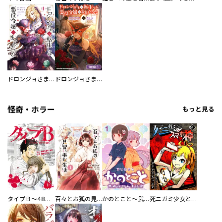
ドロンジョさまは転生しても悪役令嬢のままだった
ドロンジョさまは転生しても悪役令嬢のままだった【分冊版】
怪奇・ホラー
もっと見る
タイプＢ～48時間後、致死率100％～【単話】
百々とお狐の見習い巫女生活【単行本版】
かのとこと～武蔵花町怪話譚～ 【連載版】
死ニガミ少女とスマホ神