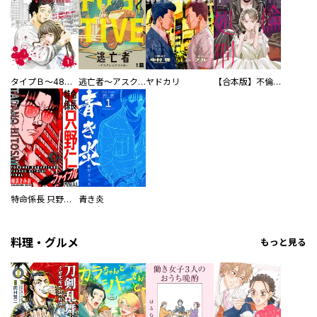
タイプＢ～48時間後、致死率100％～【単話】
逃亡者～アスクレピオスの杖～
ヤドカリ
【合本版】不倫処刑
特命係長 只野仁ファイナル 愛蔵版
青き炎
料理・グルメ
もっと見る