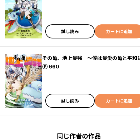
試し読み
カートに追加
その亀、地上最強 ～僕は最愛の亀と平和
ポイント
660
試し読み
カートに追加
同じ作者の作品