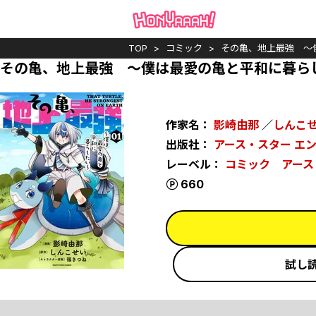
TOP
コミック
その亀、地上最強 ～
その亀、地上最強 ～僕は最愛の亀と平和に暮ら
作家名：
影崎由那
／
しんこ
出版社：
アース・スター エ
レーベル：
コミック アース
ポイント
660
試し