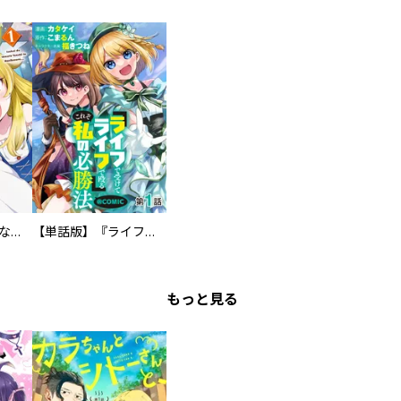
異世界で妹天使となにかする。@COMIC
【単話版】『ライフで受けてライフで殴る』これぞ私の必勝法@COMIC
もっと見る