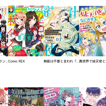
外れスキルでSSSランク魔境を生き抜いたら、世界最強の錬金術師になっていた～快適拠点をつくって仲間と楽しい異世界ライフ～【分冊版】
Comic REX
無能は不要と言われ『時計使い』の僕は職人ギルドから追い出されるも、ダンジョンの深部で真の力に覚醒する 【単話版】