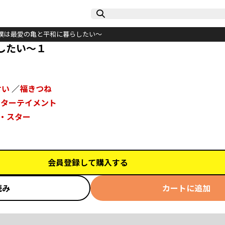
僕は最愛の亀と平和に暮らしたい～
したい～１
せい
／
福きつね
ンターテイメント
・スター
会員登録して購入する
読み
カートに追加