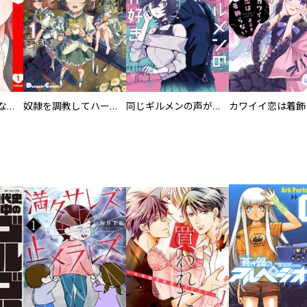
葬儀屋タケコ～あなたの最期、叶えます【電子単行本版】
奴隷を調教してハーレム作る
同じギルメンの声が好き