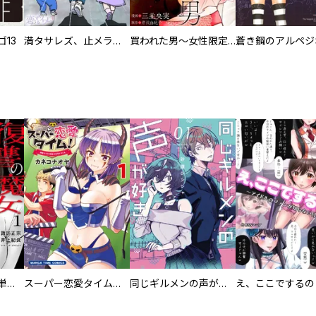
13
満タサレズ、止メラレズ
買われた男～女性限定快感セラピスト～【描き下ろしおまけ付き特装版】
蒼き鋼のアルペジ
復讐の魔女【電子単行本版】
スーパー恋愛タイム！～現場でドＳな彼女は自宅でデレる～
同じギルメンの声が好き